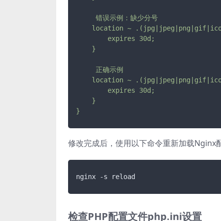
     错误示例：缺少分号

    location ~ .(jpg|jpeg|png|gif|ico
        expires 30d;

     正确示例

    location ~ .(jpg|jpeg|png|gif|ico
        expires 30d;

    }

修改完成后，使用以下命令重新加载Nginx
检查PHP配置文件php.ini设置