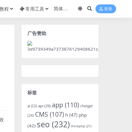
教程
常用工具
登录
广告赞助
标签
app
(110)
api
(29)
chatgpt
ai
(23)
CMS
(107)
h
(47)
php
(24)
致
seo
(232)
(42)
thinkphp
(21)