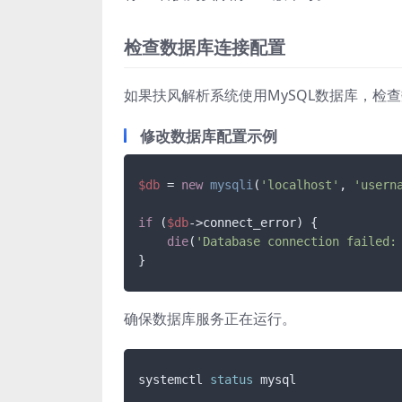
检查数据库连接配置
如果扶风解析系统使用MySQL数据库，检
修改数据库配置示例
$db
 = 
new
mysqli
(
'localhost'
, 
'usern
if
 (
$db
->connect_error) {

die
(
'Database connection failed:
确保数据库服务正在运行。
systemctl 
status