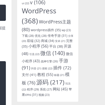
v
(106)
ui
(22)
WordPress
(368)
WordPress主题
据提
(80)
wordpress插件
(35)
wp
(23)
下载
(28)
优化
(28)
传奇手游
(31)
分享
双端
(32)
商城
(34)
完整
安卓
(21)
(20)
小程序
(56)
开源
平台
(38)
(35)
微信
(140)
(48)
微信
引流
(22)
手游
小程序
(43)
战神引擎
(26)
(91)
插件
(72)
抖音
(21)
授权
(22)
模
教程
(55)
支付
(41)
标题
(21)
源码
(217)
板
(76)
玩法
网站
(45)
程序
(29)
苹
系统
(27)
(22)
果cms
(31)
视频
(23)