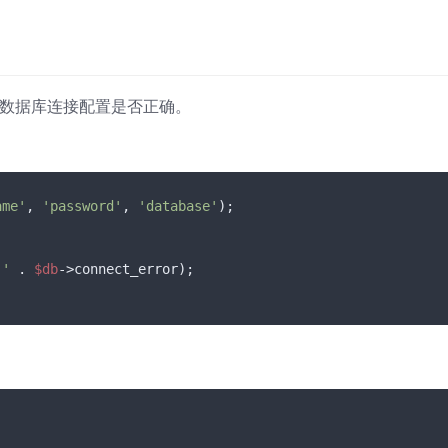
查数据库连接配置是否正确。
ame'
, 
'password'
, 
'database'
);

 '
 . 
$db
->connect_error);
