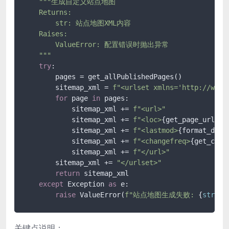
"""生成自定义站点地图

    Returns:

        str: 站点地图XML内容

    Raises:

        ValueError: 配置错误时抛出异常

    """
try
:

        pages = get_allPublishedPages()

        sitemap_xml = 
f"<urlset xmlns='http://www.
for
 page 
in
 pages:

            sitemap_xml += 
f"<url>"
            sitemap_xml += 
f"<loc>
{get_page_url(pa
            sitemap_xml += 
f"<lastmod>
{format_date
            sitemap_xml += 
f"<changefreq>
{get_chan
            sitemap_xml += 
f"</url>"
        sitemap_xml += 
"</urlset>"
return
 sitemap_xml

except
 Exception 
as
 e:

raise
 ValueError(
f"站点地图生成失败: 
{
str
(e)
关键点说明：