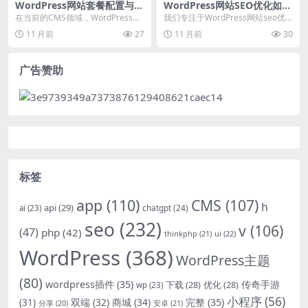
WordPress网站套餐配置与S
WordPress网站SEO优化如何
EO优化实战
提升排名：深入分析最新策略
在当前的CMS领域，WordPress凭
我们专注于WordPress网站seo优
借其灵活的生态和丰富的功能，成
化，通过深入分析最新策略，提供
11 月前
27
11 月前
30
为了众多网...
具体解决方...
广告赞助
标签
app
(110)
CMS
(107)
h
api
(29)
chatgpt
(24)
ai
(23)
seo
(232)
v
(106)
(47)
php
(42)
thinkphp
(21)
ui
(22)
WordPress
(368)
WordPress主题
(80)
wordpress插件
(35)
下载
(28)
优化
(28)
传奇手游
wp
(23)
小程序
(56)
双端
(32)
商城
(34)
完整
(35)
(31)
安卓
(21)
分享
(20)