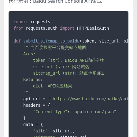
代码示例：Baidu Search Console API集成
import
from
 requests.auth 
import
 HTTPBasicAuth

def
submit_sitemap_to_baidu
(
token, site_url, sitem
"""向百度搜索平台提交站点地图

    Args:

        token (str): Baidu API访问令牌

        site_url (str): 网站域名

        sitemap_url (str): 站点地图URL

    Returns:

        dict: API响应结果

    """
    api_url = 
f"https://www.baidu.com/baike/api/si
    headers = {

"Content-Type"
: 
"application/json"
    }

    data = {

"site"
: site_url,
