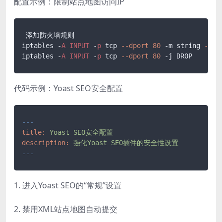
配置示例：限制站点地图访问IP
 添加防火墙规则

iptables -
A
INPUT
 -
p
 tcp 
--dport
80
 -m string 
--st
iptables -
A
INPUT
 -
p
 tcp 
--dport
80
 -j DROP
代码示例：Yoast SEO安全配置
---
title:
Yoast
SEO安全配置
description:
强化Yoast
SEO插件的安全性设置
---
1. 进入Yoast SEO的“常规”设置
2. 禁用XML站点地图自动提交