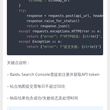
"sitemap"
: sitemap_url

    }

try
:

        response = requests.post(api_url, headers=
        response.raise_for_status()

return
 response.json()

except
 requests.exceptions.HTTPError 
as
 e:

return
 {
"error"
: 
f"HTTP错误: 
{
str
(e)}
"
, 
"st
except
 Exception 
as
 e:

return
 {
"error"
: 
f"提交失败: 
{
str
(e)}
"
}
关键点说明：
– Baidu Search Console需提前注册并获取API token
– 站点地图提交需每日不超过50次
– 响应结果包含成功/失败状态及处理时间