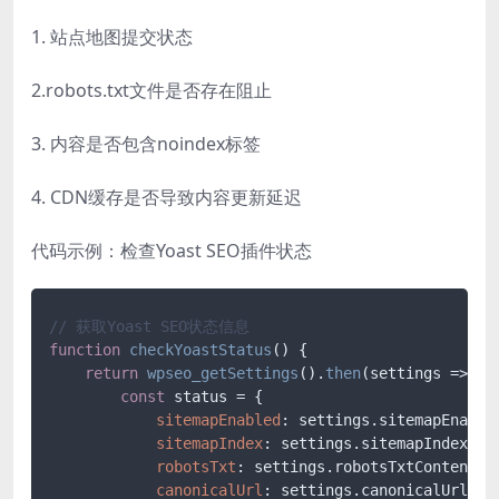
1. 站点地图提交状态
2.robots.txt文件是否存在阻止
3. 内容是否包含noindex标签
4. CDN缓存是否导致内容更新延迟
代码示例：检查Yoast SEO插件状态
// 获取Yoast SEO状态信息
function
checkYoastStatus
(
) 
{

return
wpseo_getSettings
().
then
(settings => {

const
 status = {

sitemapEnabled
: settings.sitemapEnabled
sitemapIndex
: settings.sitemapIndex,

robotsTxt
: settings.robotsTxtContent,

canonicalUrl
: settings.canonicalUrl
