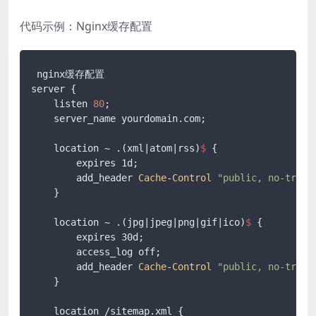
代码示例：Nginx缓存配置
 nginx缓存配置

server {

    listen 
80
;

    server_name yourdomain.com;

    location ~ .(xml|
atom
|rss)
$ 
{

        expires 1d;

        add_header 
Cache
-
Control
"public, no-trans
    }

    location ~ .(jpg|
jpeg
|png|
gif
|ico)
$ 
{

        expires 30d;

        access_log off;

        add_header 
Cache
-
Control
"public, no-trans
    }

    location /sitemap.xml {
