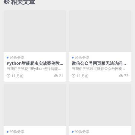
相关文章
经验分享
经验分享
Python智能爬虫实战案例教
微信公众号网页版无法访问解
程2024最新：解决跨域请求与
决方法
当我们尝试使用Python进行智能爬
当我们尝试通过微信公众号网页版
动态加载问题
虫开发时，跨域请求（CORS）和动
访问公众号内容时，可能会遇到无
11 月前
21
11 月前
73
态加载内容...
法加载、白屏或者50...
经验分享
经验分享