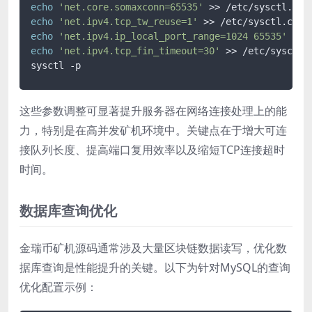
echo
'net.core.somaxconn=65535'
echo
'net.ipv4.tcp_tw_reuse=1'
echo
'net.ipv4.ip_local_port_range=1024 65535'
echo
'net.ipv4.tcp_fin_timeout=30'
 >> /etc/sysctl.c
sysctl -p
这些参数调整可显著提升服务器在网络连接处理上的能
力，特别是在高并发矿机环境中。关键点在于增大可连
接队列长度、提高端口复用效率以及缩短TCP连接超时
时间。
数据库查询优化
金瑞币矿机源码通常涉及大量区块链数据读写，优化数
据库查询是性能提升的关键。以下为针对MySQL的查询
优化配置示例：