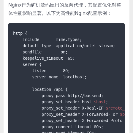
Nginx作为矿机源码应用的反向代理，其配置优化对整
体性能影响显著。以下为高性能Nginx配置示例：
http {

    include       mime.types;

    default_type  application/octet-stream;

    sendfile        on;

    keepalive_timeout  65;

    server {

        listen       80;

        server_name  localhost;

        location /api {

            proxy_pass http://backend;

            proxy_set_header Host 
$host
;

            proxy_set_header X-Real-IP 
$remote_add
            proxy_set_header X-Forwarded-For 
$prox
            proxy_set_header X-Forwarded-Proto 
$sc
            proxy_connect_timeout 60s;

            proxy_send_timeout 60s;
