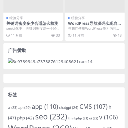
经验分享
经验分享
关键词密度多少合适怎么检测
WordPress导航源码实现自定
义菜单并解决冲突问题
seo优化中，关键词密度是一个经常
当我们使用WordPress作为内容管
被讨论的话题。那么，到底关键词
理系统时，导航菜单的功能至关重
11 月前
33
11 月前
18
密度多少合适？如...
要。通过Wo...
广告赞助
标签
app
(110)
CMS
(107)
h
api
(29)
chatgpt
(24)
ai
(23)
seo
(232)
v
(106)
(47)
php
(42)
thinkphp
(21)
ui
(22)