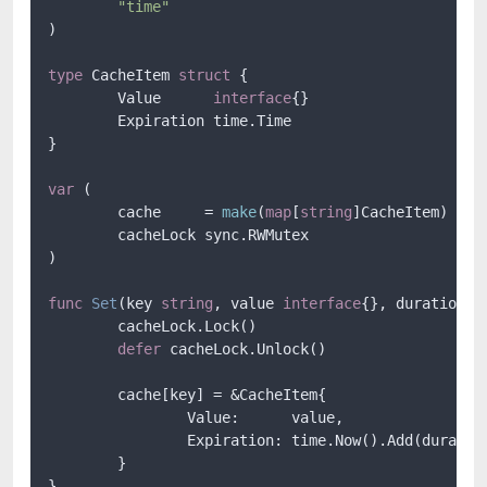
"time"
)

type
 CacheItem 
struct
 {

	Value      
interface
{}

	Expiration time.Time

}

var
 (

	cache     = 
make
(
map
[
string
]CacheItem)

	cacheLock sync.RWMutex

)

func
Set
(key 
string
, value 
interface
{}, duration t
	cacheLock.Lock()

defer
 cacheLock.Unlock()

	cache[key] = &CacheItem{

		Value:      value,

		Expiration: time.Now().Add(duration),

	}

}
