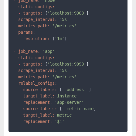
-
job_name:
'node'
static_configs:
-
targets:
 [
'localhost:9300'
]

scrape_interval:
15s
metrics_path:
'/metrics'
params:
resolution:
 [
'1m'
]

-
job_name:
'app'
static_configs:
-
targets:
 [
'localhost:9090'
]

scrape_interval:
15s
metrics_path:
'/metrics'
relabel_configs:
-
source_labels:
 [
__address__
]

target_label:
instance
replacement:
'app-server'
-
source_labels:
 [
__metric_name
]

target_label:
metric
replacement:
'$1'