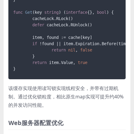
func
Get
(key 
string
)
 (
interface
{}, 
bool
) {

	cacheLock.RLock()

defer
 cacheLock.RUnlock()

	item, found := cache[key]

if
 !found || item.Expiration.Before(time.No
return
nil
, 
false
	}

return
 item.Value, 
true
}
该缓存实现使用读写锁实现线程安全，并带有过期机
制。通过优化锁粒度，相比原生map实现可提升约40%
的并发访问性能。
Web服务器配置优化