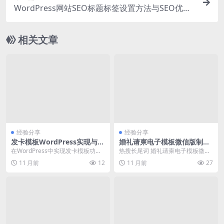
WordPress网站SEO标题标签设置方法与SEO优化
影响分析
相关文章
经验分享
经验分享
发卡模板WordPress实现与S
婚礼请柬电子模板微信版制作
EO优化配置教程
方法与代码示例
在WordPress中实现发卡模板功
热搜长尾词 婚礼请柬电子模板微信
能，并针对seo进行优化配置，需要
版 微信婚礼请柬电子模板制作方法
11 月前
12
11 月前
27
关注模板代...
如何制作微信婚...