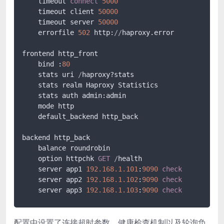
    timeout 
connect
5000
    timeout client 
50000
    timeout server 
50000
    errorfile 
502
 http:
/
/
haproxy.error

frontend http_front

    bind :
80
    stats uri 
/
haproxy?stats

    stats realm Haproxy Statistics

    stats auth admin:admin

    mode http

    default_backend http_back

backend http_back

    balance roundrobin

    option httpchk 
GET
/
health

    server app1 
192.168
.1
.101
:
9090
check
    server app2 
192.168
.1
.102
:
9090
check
    server app3 
192.168
.1
.103
:
9090
check
配置中设置了连接超时参数、健康检查机制以及轮询负