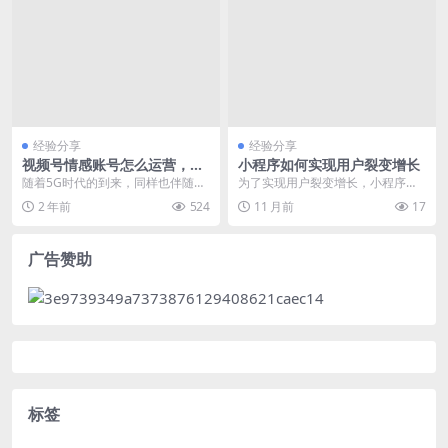
经验分享
经验分享
视频号情感账号怎么运营，视
小程序如何实现用户裂变增长
频号情感类大揭秘
随着5G时代的到来，同样也伴随着
为了实现用户裂变增长，小程序需
视频号的崛起，短视频已经到了快
要采取有效的推广策略和激励机
2 年前
524
11 月前
17
速发展的阶段，大部...
制。以下是一些实用的方...
广告赞助
标签