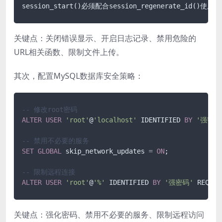
关键点：关闭错误显示、开启日志记录、禁用危险的
URL相关函数、限制文件上传。
其次，配置MySQL数据库安全策略：
-- 修改root密码
ALTER
USER
'root'
@
'localhost'
 IDENTIFIED 
BY
'强密码
-- 禁用不必要的服务
SET
GLOBAL
 skip_network_updates 
=
ON
;

-- 限制远程连接
ALTER
USER
'root'
@
'%'
 IDENTIFIED 
BY
'强密码'
 REQUIR
关键点：强化密码、禁用不必要的服务、限制远程访问