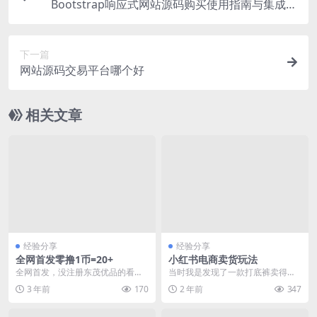
Bootstrap响应式网站源码购买使用指南与集成实
践
下一篇
网站源码交易平台哪个好
相关文章
经验分享
经验分享
全网首发零撸1币=20+
小红书电商卖货玩法
全网首发，没注册东茂优品的看过
当时我是发现了一款打底裤卖得非
来了，全网独一份，卖出无手续
常火，有个账号半个月就卖了几十
3 年前
170
2 年前
347
费，目前一币20+，无...
万，并且还发现模仿她...