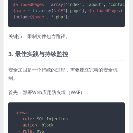
$allowedPages
 = 
array
(
'index'
, 
'about'
, 
'contact'
$page
 = 
in_array
(
$_GET
[
'page'
], 
$allowedPages
) ? 
$
include
(
$page
 . 
'.php'
关键点：限制文件包含路径。
3. 最佳实践与持续监控
安全加固是一个持续的过程，需要建立完善的安全机
制。
首先，部署Web应用防火墙（WAF）：
rules:
-
rule:
SQL
Injection
action:
block
-
rule:
XSS