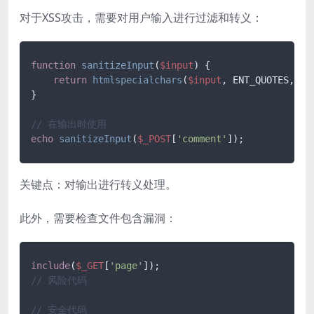
对于XSS攻击，需要对用户输入进行过滤和转义：
function
sanitizeInput
(
$input
) 
{

return
htmlspecialchars
(
$input
, ENT_QUOTES, 
'U
}

// 在输出时使用
echo
sanitizeInput
(
$_POST
[
'comment'
关键点：对输出进行转义处理。
此外，需要检查文件包含漏洞：
include
(
$_GET
[
'page'
// 风险代码
// 安全代码