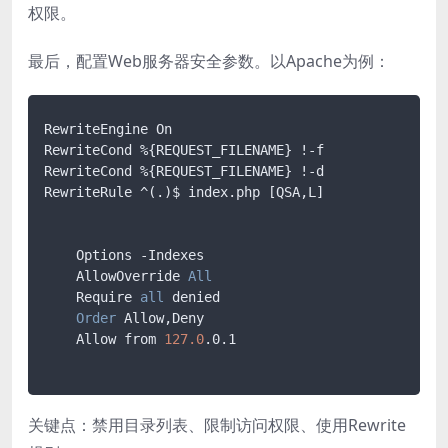
权限。
最后，配置Web服务器安全参数。以Apache为例：
RewriteEngine On

RewriteCond %{REQUEST_FILENAME} !-f

RewriteCond %{REQUEST_FILENAME} !-d

RewriteRule ^(.)$ index
.php
[QSA,L]
    Options -Indexes

    AllowOverride 
All
    Require 
all
 denied

Order
 Allow,Deny

    Allow from 
127.0
.0
.1
关键点：禁用目录列表、限制访问权限、使用Rewrite