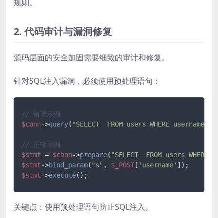
规则。
2. 代码审计与漏洞修复
源码层面的安全加固需要细致的审计和修复。
针对SQL注入漏洞，必须使用预处理语句：
// 错误示例
$conn
->
query
(
"SELECT  FROM users WHERE username='"
// 正确示例
$stmt
 = 
$conn
->
prepare
(
"SELECT  FROM users WHERE u
$stmt
->
bind_param
(
"s"
, 
$_POST
[
'username'
$stmt
->
execute
关键点：使用预处理语句防止SQL注入。