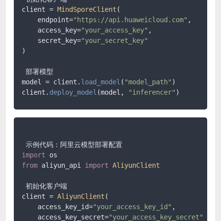
client = 
MindSporeClient
(

    endpoint=
"https://api.huaweicloud.com"
,

    access_key=
"your_access_key"
,

    secret_key=
"your_secret_key"
)

 部署模型

model = client.
load_model
(
"model_path"
)

client.
deploy_model
(model, 
"inferencer"
import
from
 aliyun_api 
import
AliyunClient
 初始化客户端

client = 
AliyunClient
(

    access_key_id=
"your_access_key_id"
,

    access_key_secret=
"your_access_key_secret"