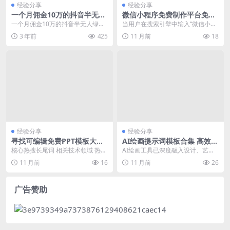
经验分享
经验分享
一个月佣金10万的抖音半无人
微信小程序免费制作平台免费
绿幕直播全套玩法（送视频素
使用教程与常见问题解决
一个月佣金10万的抖音半无人绿幕
当用户在搜索引擎中输入“微信小程
材，直播话术）
直播全套玩法 提供几十种商品视频
序免费制作平台”时，他们通常期望
3 年前
425
11 月前
18
素材，话术 一共...
找到一个能够免费...
经验分享
经验分享
寻找可编辑免费PPT模板大全
AI绘画提示词模板合集 高效生
可编辑免费网站推荐
成高质量图像
核心热搜长尾词 相关技术领域 热度
AI绘画工具已深度融入设计、艺术
来源 PPT模板大全可编辑免费 网站
创作等领域，如何通过精准的提示
11 月前
16
11 月前
26
制作、软件...
词（Prompt）...
广告赞助