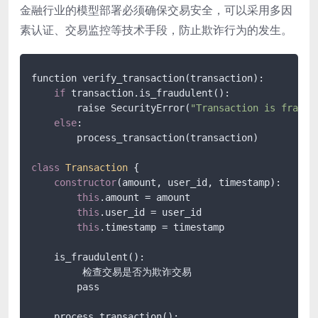
金融行业的模型部署必须确保交易安全，可以采用多因
素认证、交易监控等技术手段，防止欺诈行为的发生。
function verify_transaction(transaction):

if
 transaction.is_fraudulent():

        raise SecurityError(
"Transaction is fraudu
else
:

        process_transaction(transaction)

class
Transaction
 {

constructor
(amount, user_id, timestamp):

this
.amount = amount

this
.user_id = user_id

this
.timestamp = timestamp

    is_fraudulent():

         检查交易是否为欺诈交易

        pass

    process_transaction():
