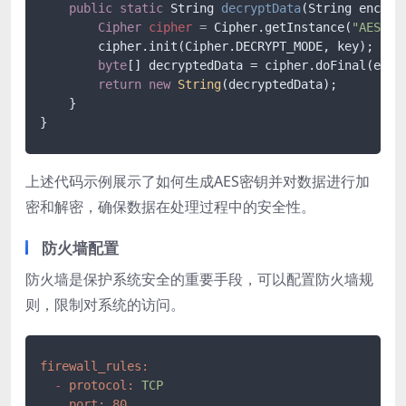
public
static
 String 
decryptData
(String encryp
Cipher
cipher
=
 Cipher.getInstance(
"AES"
);

        cipher.init(Cipher.DECRYPT_MODE, key);

byte
[] decryptedData = cipher.doFinal(encry
return
new
String
(decryptedData);

    }

}
上述代码示例展示了如何生成AES密钥并对数据进行加
密和解密，确保数据在处理过程中的安全性。
防火墙配置
防火墙是保护系统安全的重要手段，可以配置防火墙规
则，限制对系统的访问。
firewall_rules:
-
protocol:
TCP
port:
80