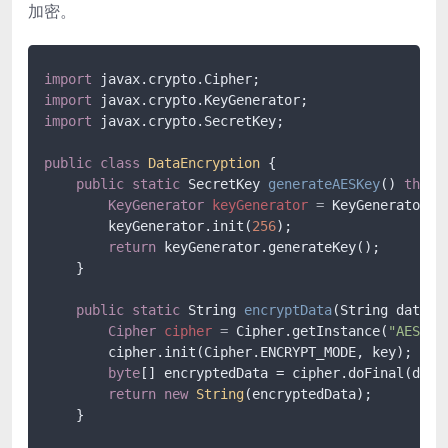
加密。
import
import
import
 javax.crypto.SecretKey;

public
class
DataEncryption
 {

public
static
 SecretKey 
generateAESKey
()
throw
KeyGenerator
keyGenerator
=
 KeyGenerator.g
        keyGenerator.init(
256
);

return
 keyGenerator.generateKey();

    }

public
static
 String 
encryptData
(String data, 
Cipher
cipher
=
 Cipher.getInstance(
"AES"
);

        cipher.init(Cipher.ENCRYPT_MODE, key);

byte
[] encryptedData = cipher.doFinal(data.
return
new
String
(encryptedData);

    }
