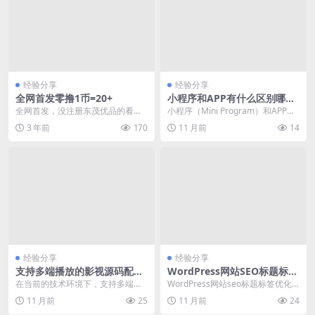
经验分享
经验分享
全网首发零撸1币=20+
小程序和APP有什么区别哪个
更好
全网首发，没注册东茂优品的看过
小程序（Mini Program）和APP
来了，全网独一份，卖出无手续
（应用程序）是移动设备上两种常
3 年前
170
11 月前
14
费，目前一币20+，无...
见的应用...
经验分享
经验分享
支持多端播放的影视源码配置
WordPress网站SEO标题标签
与问题排查
优化配置详解
在当前的技术环境下，支持多端播
WordPress网站seo标题标签优化
放的影视源码成为了许多开发者关
配置是提升网站在搜索引擎中排名
11 月前
25
11 月前
24
注的热点。本文将围绕...
的关键步骤...