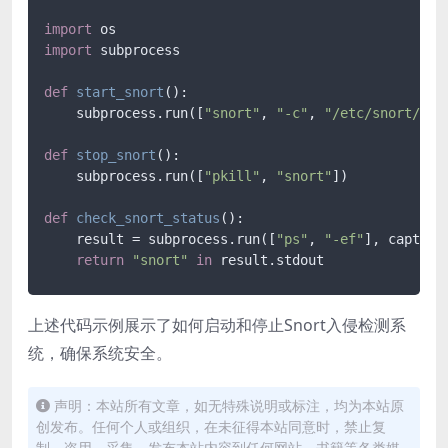
import
import
 subprocess

def
start_snort
():

    subprocess.run([
"snort"
, 
"-c"
, 
"/etc/snort/sno
def
stop_snort
():

    subprocess.run([
"pkill"
, 
"snort"
])

def
check_snort_status
():

    result = subprocess.run([
"ps"
, 
"-ef"
], capture
return
"snort"
in
 result.stdout
上述代码示例展示了如何启动和停止Snort入侵检测系
统，确保系统安全。
声明：本站所有文章，如无特殊说明或标注，均为本站原
创发布。任何个人或组织，在未征得本站同意时，禁止复
制、盗用、采集、发布本站内容到任何网站、书籍等各类媒