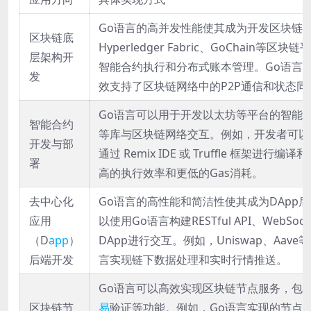
Go语言的高并发性能使其成为开发区块链
区块链底
Hyperledger Fabric、GoChain
层架构开
智能合约执行和分布式账本管理。Go语言的goro
发
效支持了区块链网络中的P2P通信和状态同
Go语言可以用于开发以太坊等平台的智能合约，通过
智能合约
等库与区块链网络交互。例如，开发者可以
开发与部
通过 Remix IDE 或 Truffle 框架进
署
高的执行效率和更低的Gas消耗。
去中心化
Go语言的高性能和简洁性使其成为DApp
应用
以使用Go语言构建RESTful API、WebSo
（D
app
）
DApp进行交互。例如，Uniswap、Aave
后端开发
言实现链下数据处理和实时行情推送。
Go语言可以高效实现区块链节点服务，包括
区块链节
易
验证等功能。例如，Go语言实现的节点