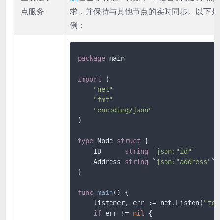
点服务
求，并保持与其他节点的实时同步。以下是
例：
package
 main

import
 (

"net"
"fmt"
"encoding/json"
)

type
 Node 
struct
 {

    ID      
string
`json:"id"`
    Address 
string
`json:"address"`
}

func
main
()
 {

    listener, err := net.Listen(
"tcp
if
 err != 
nil
 {
