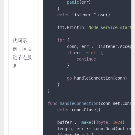
panic
(err)

    }

defer
 listener.Close()

    fmt.Println(
"Node service starte
代码示
for
 {

        conn, err := listener.Accept(
例：区块
if
 err != 
nil
 {

链节点服
continue
务
        }

go
 handleConnection(conn)

    }

}

func
handleConnection
(conn net.Conn)
defer
 conn.Close()

    buffer := 
make
([]
byte
, 
1024
)

    length, err := conn.Read(buffer)

if
 err != 
nil
 {
