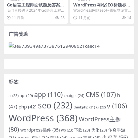
Go语言工程师面试题及答案汇
WordPress网站SEO标题标签
总 2024
设置方法详解
我们直接进入2024年Go语言工程师
WordPress网站seo标题标签设置
的核心面试考点。以下是经过验证
是网站优化的关键步骤之一，直接
11 月前
28
11 月前
14
的、高频出现的...
影响搜索引...
广告赞助
标签
app
(110)
CMS
(107)
h
api
(29)
chatgpt
(24)
ai
(23)
seo
(232)
v
(106)
(47)
php
(42)
thinkphp
(21)
ui
(22)
WordPress
(368)
WordPress主题
(80)
wordpress插件
(35)
下载
(28)
优化
(28)
传奇手游
wp
(23)
小程序
(56)
双端
(32)
商城
(34)
完整
(35)
(31)