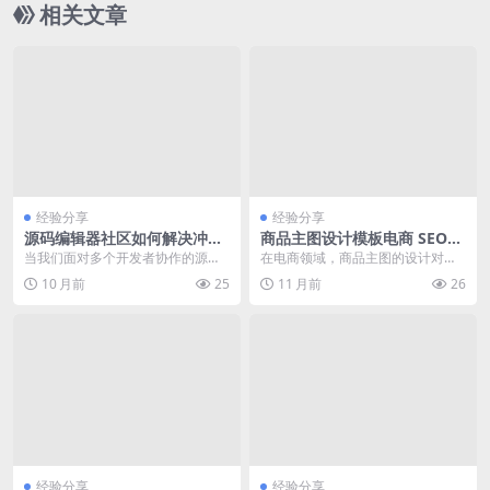
相关文章
经验分享
经验分享
源码编辑器社区如何解决冲突
商品主图设计模板电商 SEO优
报错与版本管理混乱问题
化实践
当我们面对多个开发者协作的源码
在电商领域，商品主图的设计对于
编辑器社区项目时，版本冲突和版
提升点击率和转化率至关重要。一
10 月前
25
11 月前
26
本管理混乱是常见的问...
个吸引人的主图能够有...
经验分享
经验分享