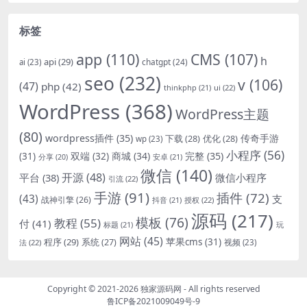
标签
app
(110)
CMS
(107)
h
api
(29)
chatgpt
(24)
ai
(23)
seo
(232)
v
(106)
(47)
php
(42)
thinkphp
(21)
ui
(22)
WordPress
(368)
WordPress主题
(80)
wordpress插件
(35)
下载
(28)
优化
(28)
传奇手游
wp
(23)
小程序
(56)
双端
(32)
商城
(34)
完整
(35)
(31)
安卓
(21)
分享
(20)
微信
(140)
开源
(48)
微信小程序
平台
(38)
引流
(22)
手游
(91)
插件
(72)
(43)
支
战神引擎
(26)
抖音
(21)
授权
(22)
源码
(217)
模板
(76)
教程
(55)
付
(41)
标题
(21)
玩
网站
(45)
程序
(29)
苹果cms
(31)
系统
(27)
法
(22)
视频
(23)
Copyright © 2021-2026
独家源码网
- All rights reserved
鲁ICP备2021009049号-9