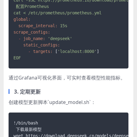
配置Prometheus
cat
<
/etc/prometheus/prometheus.yml
global:
scrape_interval:
15s
scrape_configs:
-
job_name:
'deepseek'
static_configs:
-
targets:
 [
'localhost:8000'
EOF
通过Grafana可视化界面，可实时查看模型性能指标。
3. 定期更新
创建模型更新脚本`update_model.sh`：
!/bin/bash

 下载最新模型

wget https://download.deepseek.cn/models/deepseek-b