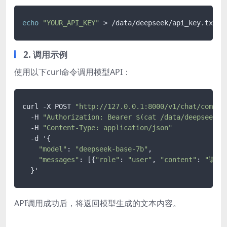
echo
"YOUR_API_KEY"
2. 调用示例
使用以下curl命令调用模型API：
curl -X POST 
"http://127.0.0.1:8000/v1/chat/comple
  -H 
"Authorization: Bearer $(cat /data/deepseek/a
  -H 
"Content-Type: application/json"
  -d '{

"model"
: 
"deepseek-base-7b"
,

"messages"
: [{
"role"
: 
"user"
, 
"content"
: 
"请介
API调用成功后，将返回模型生成的文本内容。