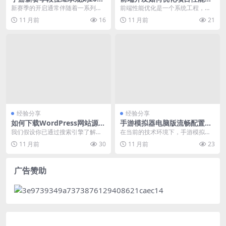
及赛季更新热点分析
升加载速度 针对具体技术痛点
新赛季的开启通常伴随着一系列的
前端性能优化是一个系统工程，涉
实用性强
规则调整和更新，对于手游玩家来
及多个层面。本文将聚焦于常见的
11 月前
16
11 月前
21
说，了解并掌握新赛季...
性能瓶颈，提供实用的...
经验分享
经验分享
如何下载WordPress网站源码
手游模拟器电脑版流畅配置要
并部署到本地环境
求及跨设备游玩技术需求
我们假设你已通过搜索引擎了解
在当前的技术环境下，手游模拟器
到，用户正积极搜索“WordPress网
电脑版已成为许多玩家和开发者的
11 月前
30
11 月前
23
站源码 下载...
重要工具。为了确保模...
广告赞助