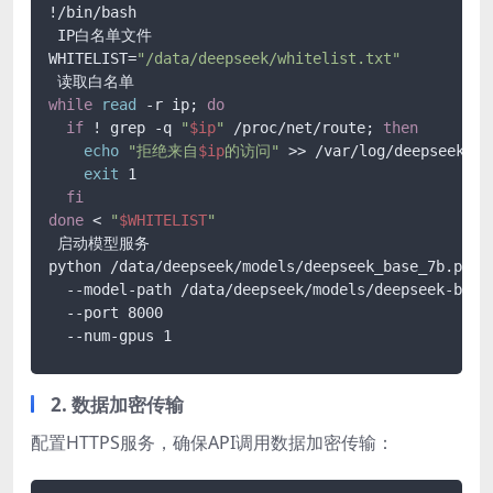
!/bin/bash

 IP白名单文件

WHITELIST=
"/data/deepseek/whitelist.txt"
while
read
 -r ip; 
do
if
 ! grep -q 
"
$ip
"
 /proc/net/route; 
then
echo
"拒绝来自
$ip
的访问"
 >> /var/log/deepseek.log
exit
 1

fi
done
 < 
"
$WHITELIST
"
 启动模型服务

python /data/deepseek/models/deepseek_base_7b.py 

  --model-path /data/deepseek/models/deepseek-base-
  --port 8000 

2. 数据加密传输
配置HTTPS服务，确保API调用数据加密传输：