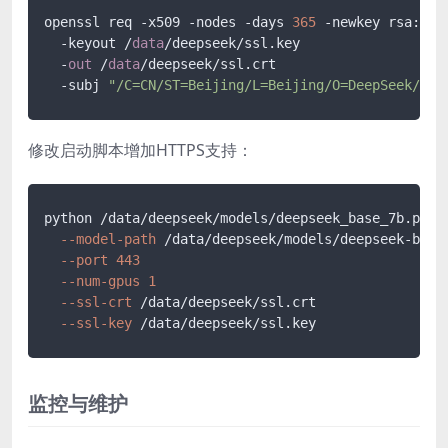
openssl req -x509 -nodes -days 
365
 -newkey rsa:
204
  -keyout /
data
/deepseek/ssl.key 

  -
out
 /
data
/deepseek/ssl.crt 

  -subj 
"/C=CN/ST=Beijing/L=Beijing/O=DeepSeek/CN=
修改启动脚本增加HTTPS支持：
python /data/deepseek/models/deepseek_base_7b
.py
--model-path
 /data/deepseek/models/deepseek-base
--port
443
--num-gpus
1
--ssl-crt
 /data/deepseek/ssl
.crt
--ssl-key
 /data/deepseek/ssl
.key
监控与维护