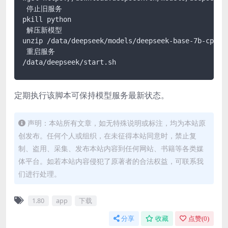
 停止旧服务

pkill python

 解压新模型

unzip /data/deepseek/models/deepseek-base-7b-cpu-on
 重启服务

定期执行该脚本可保持模型服务最新状态。
声明：本站所有文章，如无特殊说明或标注，均为本站原
创发布。任何个人或组织，在未征得本站同意时，禁止复
制、盗用、采集、发布本站内容到任何网站、书籍等各类媒
体平台。如若本站内容侵犯了原著者的合法权益，可联系我
们进行处理。
1.80
app
下载
分享
收藏
点赞(
0
)