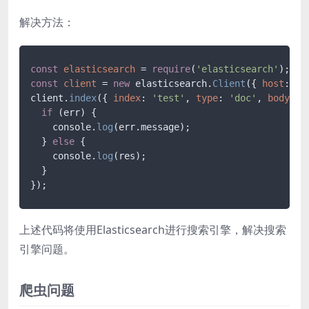
解决方法：
const
elasticsearch
 = 
require
(
'elasticsearch'
const
client
 = 
new
 elasticsearch.
Client
({ 
host
: 
'l
client.
index
({ 
index
: 
'test'
, 
type
: 
'doc'
, 
body
: {
if
 (err) {

    console.
log
(err.message);

  } 
else
 {

    console.
log
(res);

  }

上述代码将使用Elasticsearch进行搜索引擎，解决搜索
引擎问题。
爬虫问题