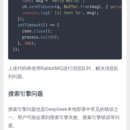
const
 msg = 
'Hello World!'
;

    ch.
sendToQueue
(q, 
Buffer
.
from
(msg), { 
persiste
console
.
log
(
' [x] Sent %s'
, msg);

  });

setTimeout
(
() =>
 {

    conn.
close
();

    process.
exit
(
0
);

  }, 
500
);

上述代码将使用RabbitMQ进行消息队列，解决消息队
列问题。
搜索引擎问题
搜索引擎问题也是DeepSeek本地部署中常见的错误之
一。用户可能会遇到搜索引擎失败、搜索引擎错误等问
题。