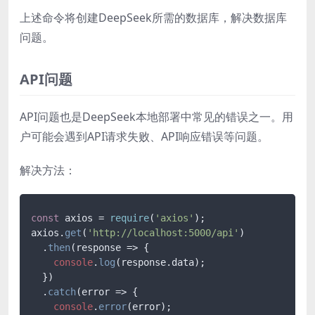
上述命令将创建DeepSeek所需的数据库，解决数据库
问题。
API问题
API问题也是DeepSeek本地部署中常见的错误之一。用
户可能会遇到API请求失败、API响应错误等问题。
解决方法：
const
 axios = 
require
(
'axios'
);

axios.
get
(
'http://localhost:5000/api'
)

  .
then
(
response
 =>
 {

console
.
log
(response.
data
);

  })

  .
catch
(
error
 =>
 {

console
.
error
(error);
