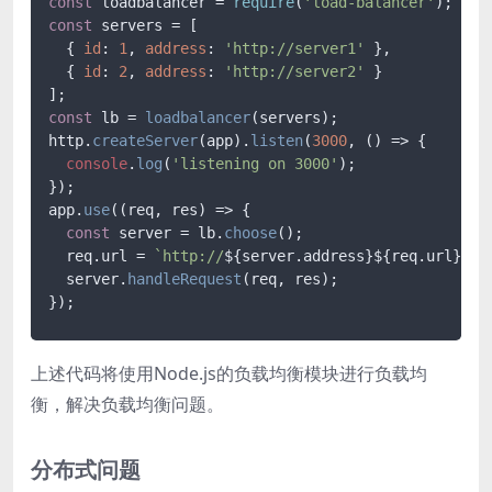
const
 loadbalancer = 
require
(
'load-balancer'
const
 servers = [

  { 
id
: 
1
, 
address
: 
'http://server1'
 },

  { 
id
: 
2
, 
address
: 
'http://server2'
 }

const
 lb = 
loadbalancer
(servers);

http.
createServer
(app).
listen
(
3000
, 
() =>
 {

console
.
log
(
'listening on 3000'
);

});

app.
use
(
(
req, res
) =>
 {

const
 server = lb.
choose
();

  req.
url
 = 
`http://
${server.address}
${req.url}
`
;

  server.
handleRequest
(req, res);

上述代码将使用Node.js的负载均衡模块进行负载均
衡，解决负载均衡问题。
分布式问题