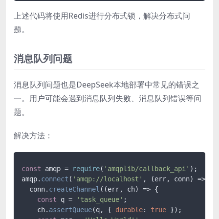
上述代码将使用Redis进行分布式锁，解决分布式问
题。
消息队列问题
消息队列问题也是DeepSeek本地部署中常见的错误之
一。用户可能会遇到消息队列失败、消息队列错误等问
题。
解决方法：
const
 amqp = 
require
(
'amqplib/callback_api'
);

amqp.
connect
(
'amqp://localhost'
, 
(
err, conn
) =>
 {

  conn.
createChannel
(
(
err, ch
) =>
 {

const
 q = 
'task_queue'
;

    ch.
assertQueue
(q, { 
durable
: 
true
 });
