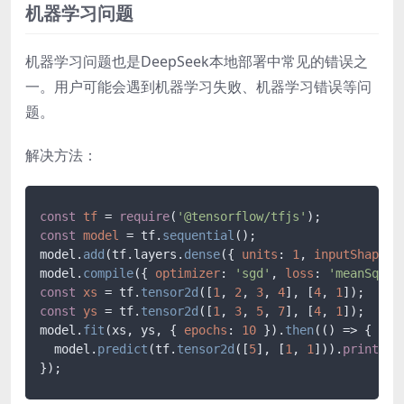
机器学习问题
机器学习问题也是DeepSeek本地部署中常见的错误之
一。用户可能会遇到机器学习失败、机器学习错误等问
题。
解决方法：
const
tf
 = 
require
(
'@tensorflow/tfjs'
const
model
 = tf.
sequential
();

model.
add
(tf.layers.
dense
({ 
units
: 
1
, 
inputShape
: 
model.
compile
({ 
optimizer
: 
'sgd'
, 
loss
: 
'meanSquar
const
xs
 = tf.
tensor2d
([
1
, 
2
, 
3
, 
4
], [
4
, 
1
const
ys
 = tf.
tensor2d
([
1
, 
3
, 
5
, 
7
], [
4
, 
1
]);

model.
fit
(xs, ys, { 
epochs
: 
10
 }).
then
(() => {

  model.
predict
(tf.
tensor2d
([
5
], [
1
, 
1
])).
print
();
