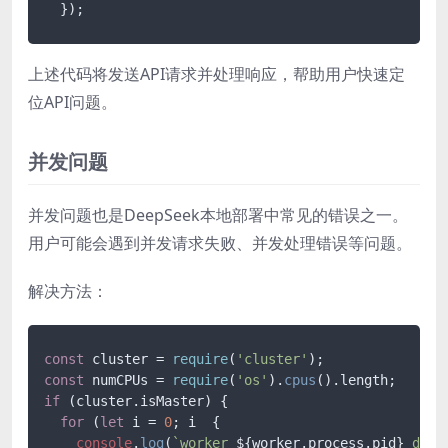
上述代码将发送API请求并处理响应，帮助用户快速定
位API问题。
并发问题
并发问题也是DeepSeek本地部署中常见的错误之一。
用户可能会遇到并发请求失败、并发处理错误等问题。
解决方法：
const
 cluster = 
require
(
'cluster'
const
 numCPUs = 
require
(
'os'
).
cpus
().
length
if
 (cluster.
isMaster
) {

for
 (
let
 i = 
0
; i  {

console
.
log
(
`worker 
${worker.process.pid}
 died