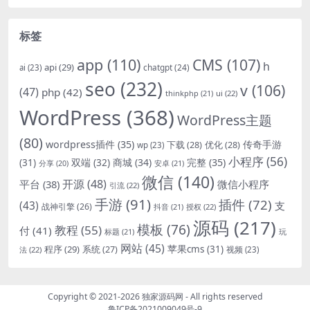
标签
app
(110)
CMS
(107)
h
api
(29)
chatgpt
(24)
ai
(23)
seo
(232)
v
(106)
(47)
php
(42)
thinkphp
(21)
ui
(22)
WordPress
(368)
WordPress主题
(80)
wordpress插件
(35)
下载
(28)
优化
(28)
传奇手游
wp
(23)
小程序
(56)
双端
(32)
商城
(34)
完整
(35)
(31)
安卓
(21)
分享
(20)
微信
(140)
开源
(48)
微信小程序
平台
(38)
引流
(22)
手游
(91)
插件
(72)
(43)
支
战神引擎
(26)
抖音
(21)
授权
(22)
源码
(217)
模板
(76)
教程
(55)
付
(41)
标题
(21)
玩
网站
(45)
程序
(29)
苹果cms
(31)
系统
(27)
法
(22)
视频
(23)
Copyright © 2021-2026
独家源码网
- All rights reserved
鲁ICP备2021009049号-9