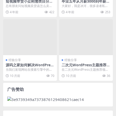
短视频带货小众刚需类目分
毕业五年从月薪3000到年薪百
享：五金工具类
万我掌握了哪些核心技能
总有朋友问短视频卖货该怎么卖，
大家好，我是冰河，很多读者私信
其实这个说了好多遍了，目前最常
问我，自己时间不短了，随着工作
4 年前
422
4 年前
253
见的还是卖淘客商品，...
年限的不断增长，感觉...
经验分享
经验分享
源码之家如何解决WordPress
二次元WordPress主题推荐及
网站SEO优化排名下降问题
二次元WordPress主题推荐二
当我们发现网站在搜索引擎中的排
在二次元WordPress主题推荐领
次元配置方法
名出现明显下降时，首先需要从seo
域，选择合适的主题对于打造独特
10 月前
70
10 月前
36
优化的角度进行排...
的网站至关重要...
广告赞助