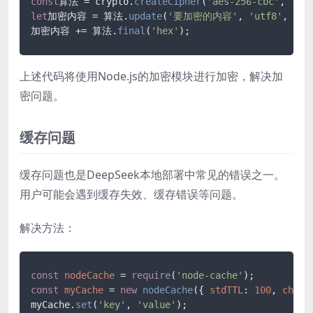
const
算法 = crypto.
createCipher
(
'aes-256-cbc'
, 
'密
let
加密内容 = 算法.
update
(
'要加密的内容'
, 
'utf8'
, 
'he
加密内容 += 算法.
final
(
'hex'
上述代码将使用Node.js的加密模块进行加密，解决加
密问题。
缓存问题
缓存问题也是DeepSeek本地部署中常见的错误之一。
用户可能会遇到缓存失效、缓存错误等问题。
解决方法：
const
nodeCache
 = 
require
(
'node-cache'
const
myCache
 = 
new
nodeCache
({ 
stdTTL
: 
100
, 
check
myCache.
set
(
'key'
, 
'value'