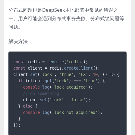
分布式问题也是DeepSeek本地部署中常见的错误之
一。用户可能会遇到分布式事务失败、分布式锁问题等
问题。
解决方法：
const
 redis = 
require
(
'redis'
const
 client = redis.
createClient
();

client.
set
(
'lock'
, 
'true'
, 
'EX'
, 
10
, 
() =>
 {

if
 (client.
get
(
'lock'
) === 
'true'
) {

console
.
log
(
'lock acquired'
);

// do something
    client.
set
(
'lock'
, 
'false'
);

  } 
else
 {

console
.
log
(
'lock not acquired'
);

  }
