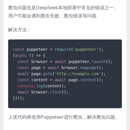
爬虫问题也是DeepSeek本地部署中常见的错误之一。
用户可能会遇到爬虫失败、爬虫错误等问题。
解决方法：
const
 puppeteer = 
require
(
'puppeteer'
);

(
async
 () => {

const
 browser = 
await
 puppeteer.
launch
();

const
 page = 
await
 browser.
newpage
();

await
 page.
goto
(
'http://example.com'
);

const
 content = 
await
 page.
content
();

console
.
log
(content);

await
 browser.
close
();

上述代码将使用Puppeteer进行爬虫，解决爬虫问题。