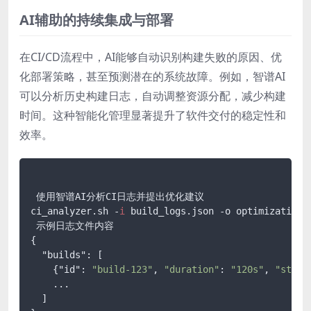
AI辅助的持续集成与部署
在CI/CD流程中，AI能够自动识别构建失败的原因、优
化部署策略，甚至预测潜在的系统故障。例如，智谱AI
可以分析历史构建日志，自动调整资源分配，减少构建
时间。这种智能化管理显著提升了软件交付的稳定性和
效率。
 使用智谱AI分析CI日志并提出优化建议

ci_analyzer
.sh
 -
i
 build_logs
.json
 -o optimization_
 示例日志文件内容

{

  "builds": [

    {"id": 
"build-123"
, 
"duration"
: 
"120s"
, 
"statu
    ...

  ]
