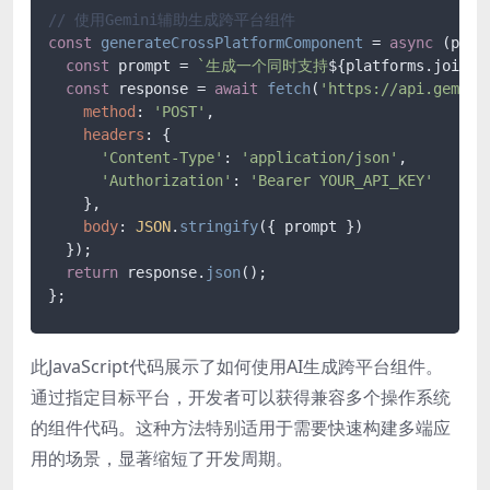
// 使用Gemini辅助生成跨平台组件
const
generateCrossPlatformComponent
 = 
async
 (
plat
const
 prompt = 
`生成一个同时支持
${platforms.join(
'
const
 response = 
await
fetch
(
'https://api.gemini
method
: 
'POST'
,

headers
: {

'Content-Type'
: 
'application/json'
,

'Authorization'
: 
'Bearer YOUR_API_KEY'
    },

body
: 
JSON
.
stringify
({ prompt })

  });

return
 response.
json
();

此JavaScript代码展示了如何使用AI生成跨平台组件。
通过指定目标平台，开发者可以获得兼容多个操作系统
的组件代码。这种方法特别适用于需要快速构建多端应
用的场景，显著缩短了开发周期。