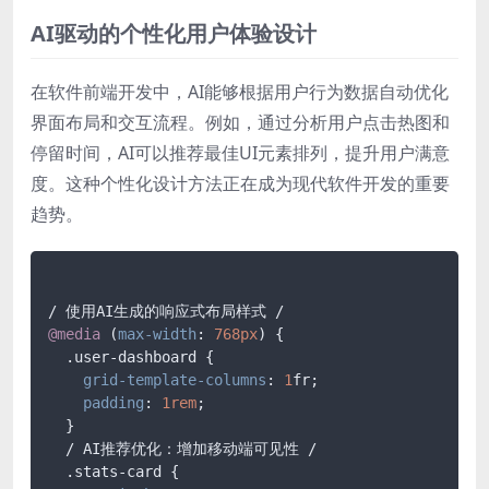
AI驱动的个性化用户体验设计
在软件前端开发中，AI能够根据用户行为数据自动优化
界面布局和交互流程。例如，通过分析用户点击热图和
停留时间，AI可以推荐最佳UI元素排列，提升用户满意
度。这种个性化设计方法正在成为现代软件开发的重要
趋势。
@media
 (
max-width
: 
768px
) {

.user-dashboard
 {

grid-template-columns
: 
1
fr;

padding
: 
1rem
;

  }

  / AI推荐优化：增加移动端可见性 /

.stats-card
 {
