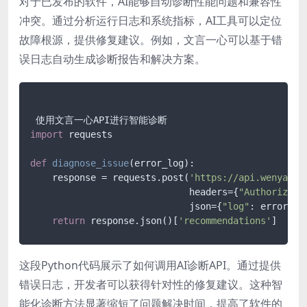
对于已发布的软件，AI能够自动诊断性能问题和兼容性
冲突。通过分析运行日志和系统指标，AI工具可以定位
故障根源，提供修复建议。例如，文言一心可以基于错
误日志自动生成诊断报告和解决方案。
import
 requests

def
diagnose_issue
(
error_log
):

    response = requests.post(
'https://api.wenyanxi
                             headers={
"Authorizati
                             json={
"log"
: error_log
return
 response.json()[
'recommendations'
这段Python代码展示了如何调用AI诊断API。通过提供
错误日志，开发者可以获得针对性的修复建议。这种智
能化诊断方法显著缩短了问题解决时间，提高了软件的