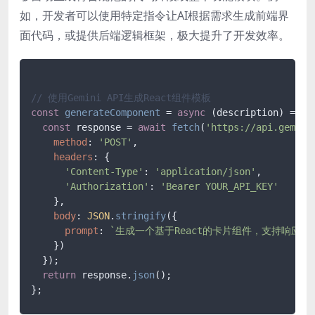
如，开发者可以使用特定指令让AI根据需求生成前端界
面代码，或提供后端逻辑框架，极大提升了开发效率。
// 使用Gemini API生成React组件模板
const
generateComponent
 = 
async
 (
description
) => {

const
 response = 
await
fetch
(
'https://api.gemini
method
: 
'POST'
,

headers
: {

'Content-Type'
: 
'application/json'
,

'Authorization'
: 
'Bearer YOUR_API_KEY'
    },

body
: 
JSON
.
stringify
({

prompt
: 
`生成一个基于React的卡片组件，支持响应
    })

  });

return
 response.
json
();
