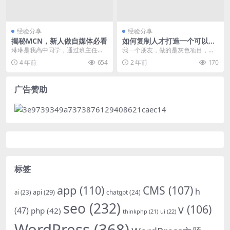
经验分享
经验分享
揭秘MCN，新人做自媒体必看
如何复制人才打造一个可以循
环并放大的裂变系统
琳琳是我高中同学，通过班主任知
我一个朋友，做的是灰色项目，具
道我在做自媒体，前天加上微信，
体是什么就不披露了，反正是薅羊
4 年前
654
2 年前
170
咨询了我一些问题。她...
毛的。起初，他一个人...
广告赞助
标签
app
(110)
CMS
(107)
h
api
(29)
chatgpt
(24)
ai
(23)
seo
(232)
v
(106)
(47)
php
(42)
thinkphp
(21)
ui
(22)
WordPress
(368)