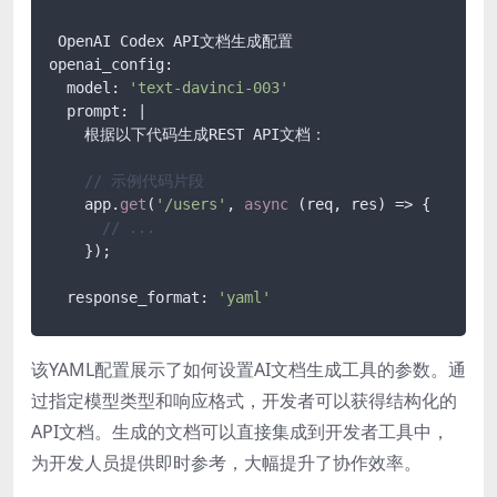
 OpenAI Codex API文档生成配置

openai_config:

  model: 
'text-davinci-003'
  prompt: |

    根据以下代码生成REST API文档：

// 示例代码片段
    app.
get
(
'/users'
, 
async
 (req, res) => {

// ...
    });

  response_format: 
'yaml'
该YAML配置展示了如何设置AI文档生成工具的参数。通
过指定模型类型和响应格式，开发者可以获得结构化的
API文档。生成的文档可以直接集成到开发者工具中，
为开发人员提供即时参考，大幅提升了协作效率。