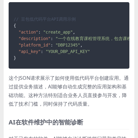
// 豆包低代码平台API调用示例
{
"action"
:
"create_app"
,
"description"
:
"一个在线教育课程管理系统，包含课程列
"platform_id"
:
"DBP12345"
,
"api_key"
:
"YOUR_DBP_API_KEY"
}
这个JSON请求展示了如何使用低代码平台创建应用。通
过提供业务描述，AI能够自动生成完整的应用架构和基
础功能。这种方法特别适合业务人员直接参与开发，降
低了技术门槛，同时保持了代码质量。
AI在软件维护中的智能诊断