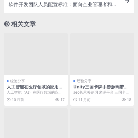
软件开发团队人员配置标准：面向企业管理者和创
业者
相关文章
经验分享
经验分享
人工智能在医疗领域的应用最
Unity三国卡牌手游源码带后
新进展
台系统开发实战
人工智能（AI）在医疗领域的应用
seo长尾关键词 来源平台 三国卡牌
正迅速成为热点行业，其体现实用
手游源码带运营后台下载 百度热搜
10 月前
17
11 月前
18
性和前沿性，为医疗...
免费三国卡...