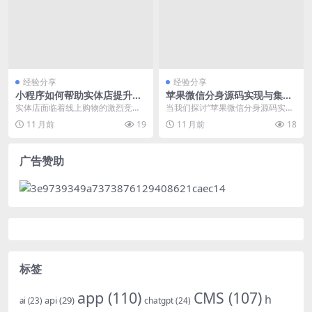
经验分享
经验分享
小程序如何帮助实体店提升营
苹果微信分身源码实现与集成
业额
API开发
实体店面临着线上购物的激烈竞
当我们探讨“苹果微信分身源码实现
争，小程序作为一种轻量级的应用
与集成API开发”这一主题时，我们
11 月前
19
11 月前
18
程序，为实体店提供了有...
主要关注的是如...
广告赞助
标签
app
(110)
CMS
(107)
h
api
(29)
chatgpt
(24)
ai
(23)