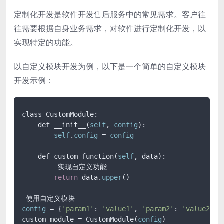
定制化开发是软件开发售后服务中的常见需求。客户往
往需要根据自身业务需求，对软件进行定制化开发，以
实现特定的功能。
以自定义模块开发为例，以下是一个简单的自定义模块
开发示例：
class CustomModule:

    def __init__(
self
, 
config
):

self
.
config
 = 
config
    def custom_function(
self
, data):

         实现自定义功能

return
 data.
upper
()

config
 = {
'param1'
: 
'value1'
, 
'param2'
: 
'value2'
}

custom_module = CustomModule(
config
)
