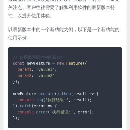
关注点。客户往往需要了解和利用软件的最新版本特
性，以提升使用体验。
以最新版本中的一个新功能为例，以下是一个新功能的
使用示例：
// 使用最新版本中的新功能
const
 newFeature = 
new
Feature
({

param1
: 
'value1'
,

param2
: 
'value2'
});

newFeature.
execute
().
then
(
result
 =>
 {

console
.
log
(
'执行结果:'
, result);

}).
catch
(
error
 =>
 {

console
.
error
(
'执行错误:'
, error);
