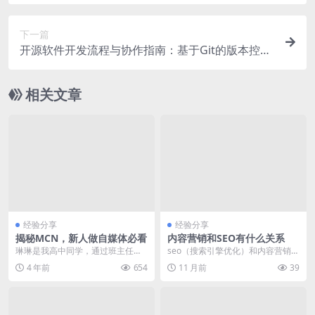
决方案
下一篇
开源软件开发流程与协作指南：基于Git的版本控制
与社区贡献实践
相关文章
经验分享
经验分享
揭秘MCN，新人做自媒体必看
内容营销和SEO有什么关系
琳琳是我高中同学，通过班主任知
seo（搜索引擎优化）和内容营销是
道我在做自媒体，前天加上微信，
现代数字营销策略中两个紧密相连
4 年前
654
11 月前
39
咨询了我一些问题。她...
的关键组成部分。...