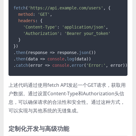
fetch
(
'https://api.example.com/users'
, {

method
: 
'GET'
,

headers
: {

'Content-Type'
: 
'application/json'
,

'Authorization'
: 
'Bearer your_token'
  }

})

.
then
(
response
 =>
 response.
json
())

.
then
(
data
 =>
console
.
log
(data))

.
catch
(
error
 =>
console
.
error
(
'Error:'
上述代码通过使用fetch API发起一个GET请求，获取用
户数据。通过设置Content-Type和Authorization头信
息，可以确保请求的合法性和安全性。通过这种方式，
可以实现与其他系统的无缝集成。
定制化开发与高级功能