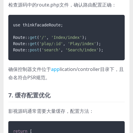
检查源码中的route.php文件，确认路由配置正确：
use thinkfacadeRoute;

Route::
get
(
'/'
, 
'Index/index'
);

Route::
get
(
'play/:id'
, 
'Play/index'
);

Route::
post
(
'search'
, 
'Search/index'
确保控制器文件位于
app
lication/controller目录下，且
命名符合PSR规范。
7. 缓存配置优化
影视源码通常需要大量缓存，配置方法：
return
 [
