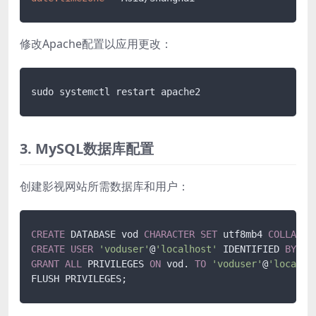
修改Apache配置以应用更改：
3. MySQL数据库配置
创建影视网站所需数据库和用户：
CREATE
 DATABASE vod 
CHARACTER
SET
 utf8mb4 
COLLATE
CREATE
USER
'voduser'
@
'localhost'
 IDENTIFIED 
BY
'p
GRANT
ALL
 PRIVILEGES 
ON
 vod. 
TO
'voduser'
@
'localho