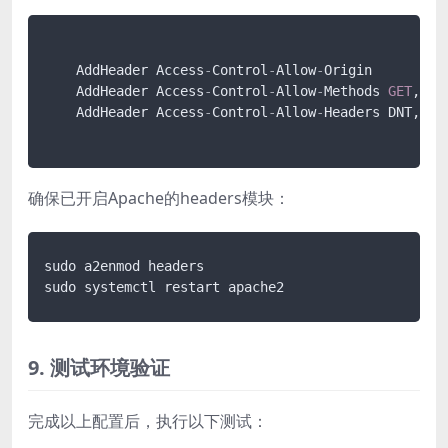
    AddHeader Access
-
Control
-
Allow
-
Origin  

    AddHeader Access
-
Control
-
Allow
-
Methods 
GET
, PO
    AddHeader Access
-
Control
-
Allow
-
Headers DNT,X
-
C
确保已开启Apache的headers模块：
sudo a2enmod headers

9. 测试环境验证
完成以上配置后，执行以下测试：