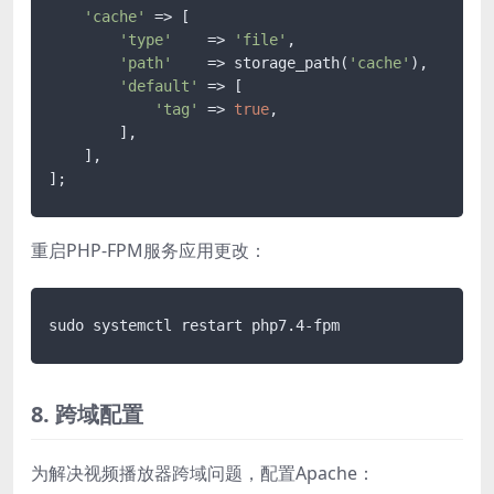
'cache'
 => [

'type'
    => 
'file'
,

'path'
    => storage_path(
'cache'
),

'default'
 => [

'tag'
 => 
true
,

        ],

    ],

重启PHP-FPM服务应用更改：
8. 跨域配置
为解决视频播放器跨域问题，配置Apache：