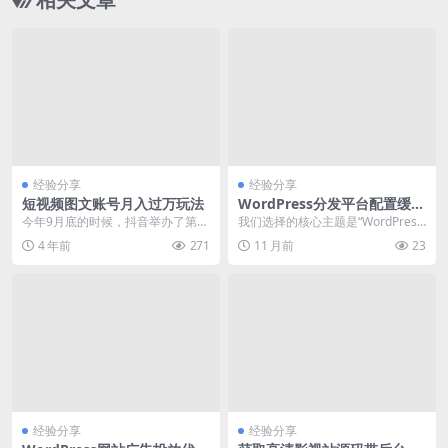
经验分享
经验分享
短视频图文账号月入过万玩法
WordPress分发平台配置缓存
策略提升网站速度教程
今年9月底的时候，抖音举办了第四
我们选择的核心主题是“WordPress
届创作者大会，不同于往年，今年
分发平台配置缓存策略提升网站速
4 年前
271
11 月前
23
的主题集中于图文方...
度”，选定...
经验分享
经验分享