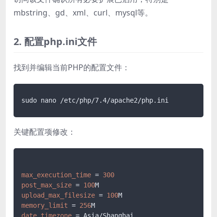
mbstring、gd、xml、curl、mysql等。
2. 配置php.ini文件
找到并编辑当前PHP的配置文件：
关键配置项修改：
max_execution_time
 = 
300
post_max_size
 = 
100
upload_max_filesize
 = 
100
memory_limit
 = 
256
date.timezone