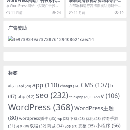
WordPress网站广告投放代码
获取高清影视站源码带后台的
实现与SEO优化配置
常见问题排查与解决
在WordPress网站中实现广告投放
在部署和运行高清影视站源码带后
并进行SEO优化配置，是提升网站
台的过程中，用户可能会遇到各种
11 月前
24
11 月前
19
收益和用户...
各样的问题。本文将基...
广告赞助
标签
app
(110)
CMS
(107)
h
api
(29)
chatgpt
(24)
ai
(23)
seo
(232)
v
(106)
(47)
php
(42)
thinkphp
(21)
ui
(22)
WordPress
(368)
WordPress主题
(80)
wordpress插件
(35)
下载
(28)
优化
(28)
传奇手游
wp
(23)
小程序
(56)
双端
(32)
商城
(34)
完整
(35)
(31)
安卓
(21)
分享
(20)