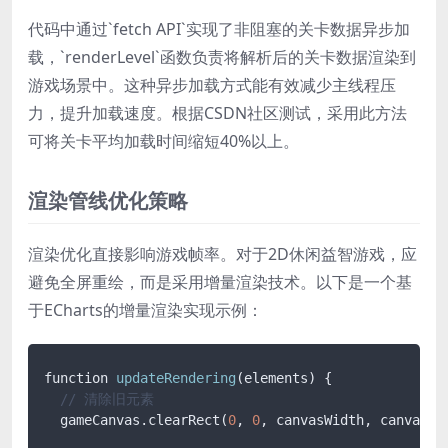
代码中通过`fetch API`实现了非阻塞的关卡数据异步加
载，`renderLevel`函数负责将解析后的关卡数据渲染到
游戏场景中。这种异步加载方式能有效减少主线程压
力，提升加载速度。根据CSDN社区测试，采用此方法
可将关卡平均加载时间缩短40%以上。
渲染管线优化策略
渲染优化直接影响游戏帧率。对于2D休闲益智游戏，应
避免全屏重绘，而是采用增量渲染技术。以下是一个基
于ECharts的增量渲染实现示例：
function 
updateRendering
(elements) {

// 清除旧元素
  gameCanvas
.clearRect
(
0
, 
0
, canvasWidth, canvasHei