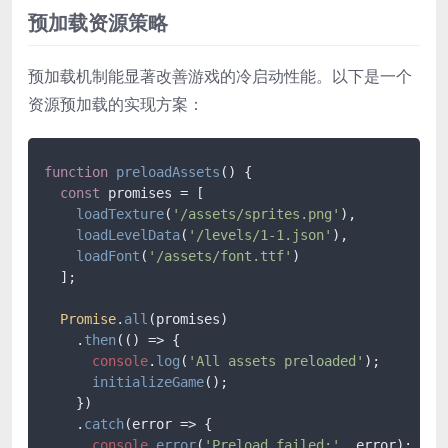
预加载资源策略
预加载机制能显著改善游戏的冷启动性能。以下是一个
资源预加载的实现方案：
function
preloadAssets
(
) {

const
 promises = [

loadTexture
(
'/assets/sprites.png'
),

loadLevelData
(
'/levels/1-1.json'
),

loadFont
(
'/assets/font.ttf'
)

  ];

Promise
.
all
(promises)

    .
then
(
() =>
 {

console
.
log
(
'All assets preloaded'
);

initializeGame
();

    })

    .
catch
(
error
 =>
 {

console
.
error
(
'Preload failed:'
, error);
