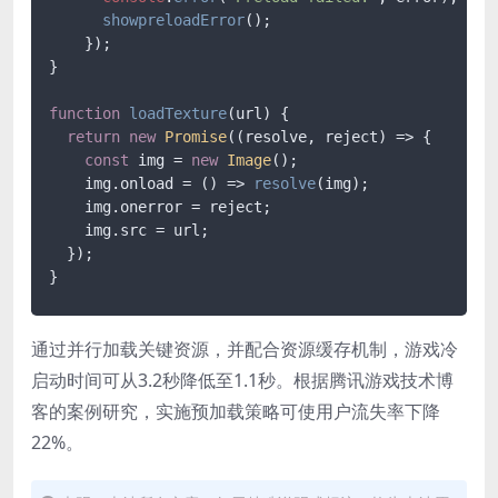
showpreloadError
();

    });

}

function
loadTexture
(
url
) {

return
new
Promise
(
(
resolve, reject
) =>
 {

const
 img = 
new
Image
();

    img.
onload
 = 
() =>
resolve
(img);

    img.
onerror
 = reject;

    img.
src
 = url;

  });

通过并行加载关键资源，并配合资源缓存机制，游戏冷
启动时间可从3.2秒降低至1.1秒。根据腾讯游戏技术博
客的案例研究，实施预加载策略可使用户流失率下降
22%。