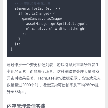
// 只重新绘制变化元素
  elements
.forEach
(el => {

    if (el.isChanged) {

      gameCanvas
.drawImage
(

        assetManager.getSprite(el.type), 

        el
.x
, el
.y
, el
.width
, el
.height
      );

    }

  });

通过维护一个变更标记列表，游戏引擎只重新绘制发生
变化的元素，而非整个场景。这种策略在处理大量游戏
元素时效果显著。TechEase论坛数据显示，当游戏元素
数量超过2000个时，增量渲染可使帧率从平均28fps提
升至55fps。
内存管理最佳实践