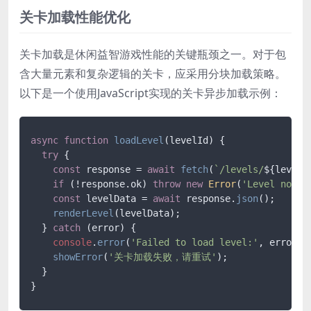
关卡加载性能优化
关卡加载是休闲益智游戏性能的关键瓶颈之一。对于包
含大量元素和复杂逻辑的关卡，应采用分块加载策略。
以下是一个使用JavaScript实现的关卡异步加载示例：
async
function
loadLevel
(
levelId
) {

try
 {

const
 response = 
await
fetch
(
`/levels/
${levelI
if
 (!response.
ok
) 
throw
new
Error
(
'Level not f
const
 levelData = 
await
 response.
json
();

renderLevel
(levelData);

  } 
catch
 (error) {

console
.
error
(
'Failed to load level:'
, error);

showError
(
'关卡加载失败，请重试'
);

  }
