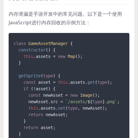
内存泄漏是手游开发中的常见问题。以下是一个使用
JavaScript进行内存回收的示例方法：
class
GameAssetManager
 {

constructor
(
) {

this
.
assets
 = 
new
Map
();

  }

getSprite
(
type
) {

const
 asset = 
this
.
assets
.
get
(
type
);

if
 (!asset) {

const
 newAsset = 
new
Image
();

      newAsset.
src
 = 
`/assets/
${
type
}
.png`
;

this
.
assets
.
set
(
type
, newAsset);

return
 newAsset;

    }

return
 asset;

  }
