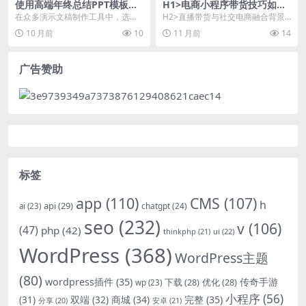
使用高端年终总结PPT模板提
H1>电商小程序带货技巧如何
升演示效果
实现高效直播带货与社交电商
在众多演示文稿制作工具中，选择
H2>直播带货与社交电商融合背景
转化
一个合适的模板对于提升年终总结
下的核心需求分析 H3>当前用户搜
10 月前
10
11 月前
14
的视觉效果和专业度至...
索...
广告赞助
标签
app
(110)
CMS
(107)
h
api
(29)
chatgpt
(24)
ai
(23)
seo
(232)
v
(106)
(47)
php
(42)
thinkphp
(21)
ui
(22)
WordPress
(368)
WordPress主题
(80)
wordpress插件
(35)
下载
(28)
优化
(28)
传奇手游
wp
(23)
小程序
(56)
双端
(32)
商城
(34)
完整
(35)
(31)
安卓
(21)
分享
(20)