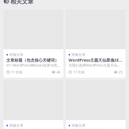
相关文章
经验分享
经验分享
文章标题（包含核心关键词）
WordPress主题天仙星魂SEO
优化配置与性能提升实践
H1>WordPress网站seo设置与优化
当我们选择WordPress主题天仙星
教程 WordPress作为全...
魂（TianXianXingHun）时，s...
11 月前
46
11 月前
25
经验分享
经验分享