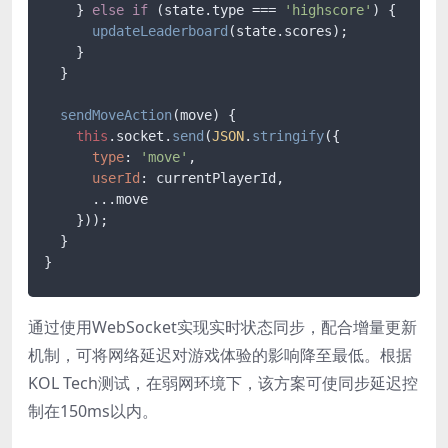
    } 
else
if
 (state.
type
 === 
'highscore'
) {

updateLeaderboard
(state.
scores
);

    }

  }

sendMoveAction
(
move
) {

this
.
socket
.
send
(
JSON
.
stringify
({

type
: 
'move'
,

userId
: currentPlayerId,

      ...move

    }));

  }

通过使用WebSocket实现实时状态同步，配合增量更新
机制，可将网络延迟对游戏体验的影响降至最低。根据
KOL Tech测试，在弱网环境下，该方案可使同步延迟控
制在150ms以内。