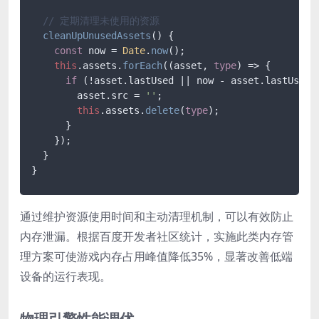
// 定期清理未使用的资源
cleanUpUnusedAssets
(
) {

const
 now = 
Date
.
now
();

this
.
assets
.
forEach
(
(
asset, 
type
) =>
 {

if
 (!asset.
lastUsed
 || now - asset.
lastUsed
 
        asset.
src
 = 
''
;

this
.
assets
.
delete
(
type
);

      }

    });

  }

通过维护资源使用时间和主动清理机制，可以有效防止
内存泄漏。根据百度开发者社区统计，实施此类内存管
理方案可使游戏内存占用峰值降低35%，显著改善低端
设备的运行表现。
物理引擎性能调优