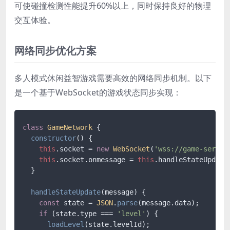
可使碰撞检测性能提升60%以上，同时保持良好的物理
交互体验。
网络同步优化方案
多人模式休闲益智游戏需要高效的网络同步机制。以下
是一个基于WebSocket的游戏状态同步实现：
class
GameNetwork
 {

constructor
(
) {

this
.
socket
 = 
new
WebSocket
(
'wss://game-server
this
.
socket
.
onmessage
 = 
this
.
handleStateUpdate
  }

handleStateUpdate
(
message
) {

const
 state = 
JSON
.
parse
(message.
data
);

if
 (state.
type
 === 
'level'
) {

loadLevel
(state.
levelId
);
