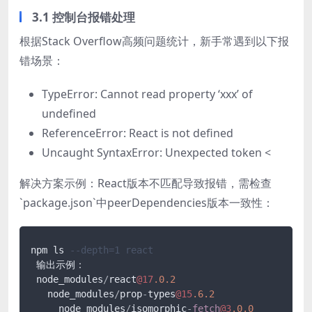
3.1 控制台报错处理
根据Stack Overflow高频问题统计，新手常遇到以下报
错场景：
TypeError: Cannot read property ‘xxx’ of
undefined
ReferenceError: React is not defined
Uncaught SyntaxError: Unexpected token <
解决方案示例：React版本不匹配导致报错，需检查
`package.json`中peerDependencies版本一致性：
npm ls 
--depth=1 react
 输出示例：

 node_modules
/
react
@17
.0
.2
   node_modules
/
prop
-
types
@15
.6
.2
     node_modules
/
isomorphic
-
fetch
@3
.0
.0