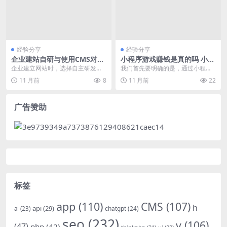
经验分享
经验分享
企业建站自研与使用CMS对比
小程序游戏赚钱是真的吗 小游
分析及选择策略
戏如何赚钱
企业建立网站时，选择自主研发
我们首先要明确的是，通过小程序
（自研）还是使用内容管理系统（C
游戏赚钱并非虚构的概念，而是依
11 月前
8
11 月前
22
MS）是一个关键决策...
托于当前互联网技术生...
广告赞助
标签
app
(110)
CMS
(107)
h
api
(29)
chatgpt
(24)
ai
(23)
seo
(232)
v
(106)
(47)
php
(42)