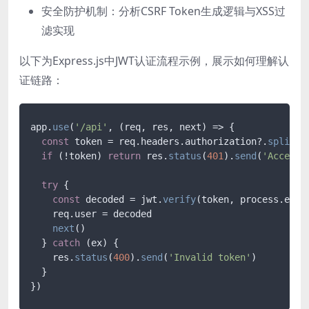
安全防护机制：分析CSRF Token生成逻辑与XSS过
滤实现
以下为Express.js中JWT认证流程示例，展示如何理解认
证链路：
app.
use
(
'/api'
, 
(
req, res, next
) =>
 {

const
 token = req.
headers
.
authorization
?.
split
(
'
if
 (!token) 
return
 res.
status
(
401
).
send
(
'Access 
try
 {

const
 decoded = jwt.
verify
(token, process.
env
.
    req.
user
 = decoded

next
()

  } 
catch
 (ex) {

    res.
status
(
400
).
send
(
'Invalid token'
)

  }
