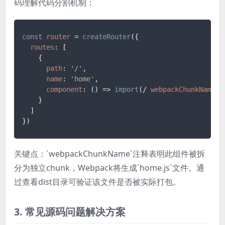
码理解代码分割机制：
const
router
 = 
createRouter
({

routes
: [

    {

path
: 
'/'
,

name
: 
'home'
,

component
: () => 
import
(/ 
webpackChunkName
: 
    }

  ]

关键点：`webpackChunkName`注释表明此组件被拆
分为独立chunk，Webpack将生成`home.js`文件。通
过查看dist目录可验证该文件是否被实际打包。
3. 常见源码问题解决方案