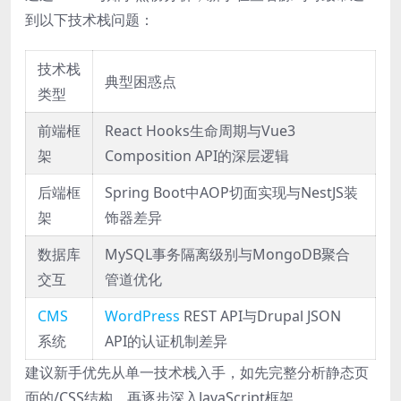
到以下技术栈问题：
技术栈
典型困惑点
类型
前端框
React Hooks生命周期与Vue3
架
Composition API的深层逻辑
后端框
Spring Boot中AOP切面实现与NestJS装
架
饰器差异
数据库
MySQL事务隔离级别与MongoDB聚合
交互
管道优化
CMS
WordPress
REST API与Drupal JSON
系统
API的认证机制差异
建议新手优先从单一技术栈入手，如先完整分析静态页
面的/CSS结构，再逐步深入JavaScript框架。