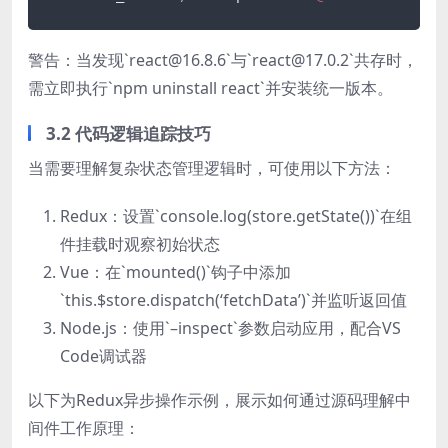
警告：当发现`react@16.8.6`与`react@17.0.2`共存时，
需立即执行`npm uninstall react`并安装统一版本。
3.2 代码逻辑追踪技巧
当需要理解复杂状态管理逻辑时，可使用以下方法：
Redux：设置`console.log(store.getState())`在组
件挂载时观察初始状态
Vue：在`mounted()`钩子中添加
`this.$store.dispatch(‘fetchData’)`并监听返回值
Node.js：使用`–inspect`参数启动应用，配合VS
Code调试器
以下为Redux异步操作示例，展示如何通过源码理解中
间件工作原理：