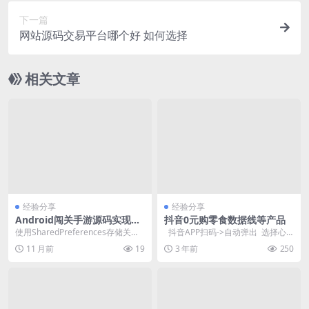
下一篇
网站源码交易平台哪个好 如何选择
相关文章
经验分享
经验分享
Android闯关手游源码实现关
抖音0元购零食数据线等产品
卡进度存储与读取的完整流程
使用SharedPreferences存储关卡
抖音APP扫码->自动弹出 选择心
进度 对于闯关手游，玩家进度存储
仪购买就行 新用户优惠多...
11 月前
19
3 年前
250
是...