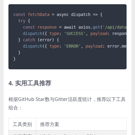
const
fetchData
 = async dispatch => {

try
 {

const
response
 = await axios.
get
(
'/api/data'
)

dispatch
({ 
type
: 
'SUCCESS'
, 
payload
: response.d
  } 
catch
 (error) {

dispatch
({ 
type
: 
'ERROR'
, 
payload
: error.messag
  }

4. 实用工具推荐
根据GitHub Star数与Gitter活跃度统计，推荐以下工具
组合：
工具类别
推荐方案