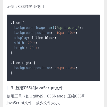
示例：CSS精灵图使用
.icon
 {

background-image
: 
url
(
'sprite.png'
);

background-position
: -
10px
 -
10px
;

display
: inline-block;

width
: 
20px
;

height
: 
20px
;

}

.icon-right
 {

background-position
: -
30px
 -
10px
;

}
3. 压缩CSS和JavaScript文件
使用工具（如UglifyJS、CSSNano）压缩CSS和
JavaScript文件，减少文件大小。