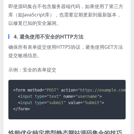
即使源码集合不包含服务器端代码，如果使用了第三方
库（如JavaScript库），也需要定期更新到最新版本，
以修复已知的安全漏洞。
4. 避免使用不安全的HTTP方法
确保所有表单提交使用HTTPS协议，避免使用GET方法
提交敏感信息。
示例：安全的表单提交
<form method=
"POST"
 action=
"https://example.com/su
  <
input
type
=
"text"
 name=
"username"
>

  <
input
type
=
"submit"
 value=
"Submit"
>

</form>
性能优化特定类型静态网站源码集合的技巧