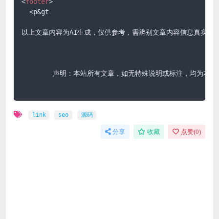
<
footer
>
  <p&gt

以上文章内容为AI生成，仅供参考，需辨别文章内容信息真实有效
	声明：本站所有文章，如无特殊说明或标注，均为本站原创发布。任何个人或组织，在未征得本站同意时，禁止复制、盗用、采集、发布本站内容到任何网站、书籍等各类媒体平台。如若本站内容侵犯了原著者的合法权益，可联系我们进行处理。

link
seo
源码
分享
收藏
点赞(
0
)
免费下载或者VIP会员资源能否直接商用？
本站所有资源版权均属于原作者所有，这里所提供资源均
只能用于参考学习用，请勿直接商用。若由于商用引起版
权纠纷，一切责任均由使用者承担。更多说明请参考 VIP
介绍。
提示下载完但解压或打开不了？