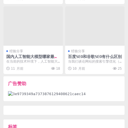
经验分享
经验分享
国内人工智能大模型哪家最强
百度SEO和谷歌SEO有什么区别
对比 – 结合国内市场竞争热
在当前的技术环境下，人工智能大
当我们谈论网站的搜索引擎优化（s
点，满足消费者的对比需求
模型已成为众多企业和个人关注的
eo）时，百度SEO和谷歌SEO是两个
11 月前
18
10 月前
25
焦点。国内市场上有多...
经常被提及...
广告赞助
标签