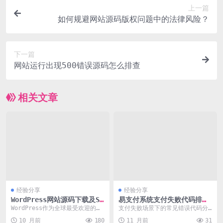
上一篇
如何规避网站源码版权问题中的法律风险？
下一篇
网站运行出现500错误源码怎么排查
相关文章
经验分享
经验分享
WordPress网站源码下载及SE
易支付系统支付失败代码排查
O优化配置实践
与解决方法
WordPress作为全球最受欢迎的内
支付失败场景下的常见错误代码分
容管理系统（CMS），其源码下载
析 在使用易支付系统进行交易时，
10 月前
180
11 月前
31
和使用广泛...
用户可能会遇到各种...