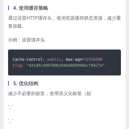
4. 使用缓存策略
通过设置HTTP缓存头，使浏览器缓存静态资源，减少重
复加载。
示例：设置缓存头
Cache-Control: 
public
, max-age=
31536000
ETag:
"d41d8cd98f00b204e9800998ecf8427e"
5. 优化结构
减少不必要的嵌套，使用语义化标签（如`
`, `
`, `