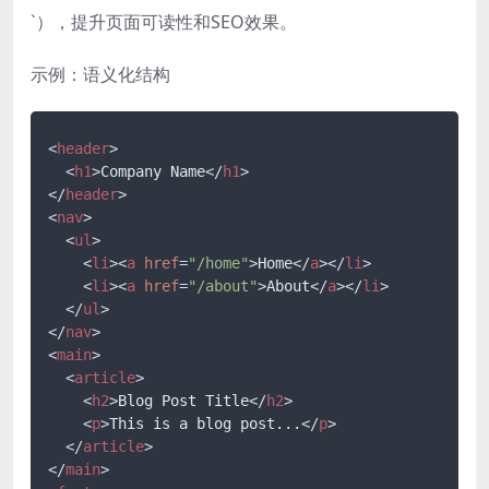
`），提升页面可读性和SEO效果。
示例：语义化结构
<
header
>
<
h1
>
Company Name
</
h1
>
</
header
>
<
nav
>
<
ul
>
<
li
>
<
a
href
=
"/home"
>
Home
</
a
>
</
li
>
<
li
>
<
a
href
=
"/about"
>
About
</
a
>
</
li
>
</
ul
>
</
nav
>
<
main
>
<
article
>
<
h2
>
Blog Post Title
</
h2
>
<
p
>
This is a blog post...
</
p
>
</
article
>
</
main
>