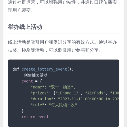
通过社群运营，可以增强用户粘性，并通过口碑传播实
现用户裂变。
举办线上活动
线上活动是吸引用户和促进分享的有效方式。通过举办
抽奖、秒杀等活动，可以刺激用户参与和分享。
def 
create_lottery_event
():

     创建抽奖活动

event
 = {

"name"
: 
"双十一抽奖"
,

"prizes"
: [
"iPhone 13"
, 
"AirPods"
, 
"100元
"duration"
: 
"2023-11-11 00:00:00 to 2023-1
"rule"
: 
"每人限领一次"
    }

return
event