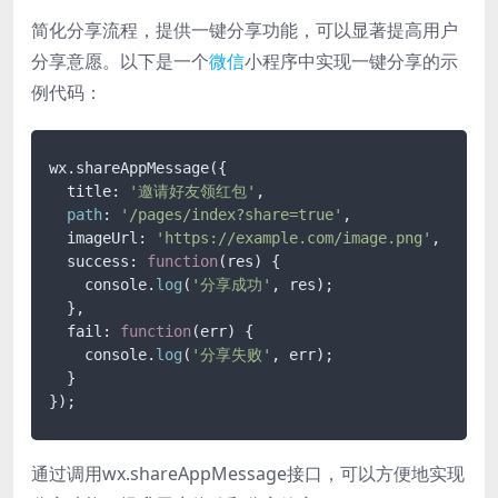
简化分享流程，提供一键分享功能，可以显著提高用户
分享意愿。以下是一个
微信
小程序中实现一键分享的示
例代码：
wx.shareAppMessage({

  title: 
'邀请好友领红包'
,

path
: 
'/pages/index?share=true'
,

  imageUrl: 
'https://example.com/image.png'
,

  success: 
function
(res)
 {

    console.
log
(
'分享成功'
, res);

  },

  fail: 
function
(err)
 {

    console.
log
(
'分享失败'
, err);

  }

});
通过调用wx.shareAppMessage接口，可以方便地实现