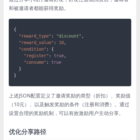
和被邀请者都能获得奖励。
{
"reward_type"
:
"discount"
,
"reward_value"
:
10
,
"condition"
:
{
"register"
:
true
,
"consume"
:
true
}
}
上述JSON配置定义了邀请奖励的类型（折扣）、奖励值
（10元）、以及触发奖励的条件（注册和消费）。通过
设置合理的奖励机制，可以有效激励用户主动分享。
优化分享路径