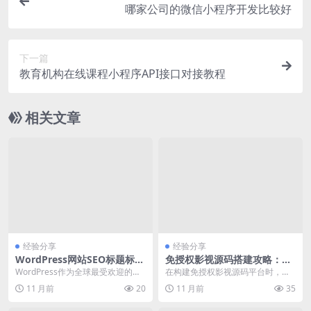
哪家公司的微信小程序开发比较好
下一篇
教育机构在线课程小程序API接口对接教程
相关文章
经验分享
经验分享
WordPress网站SEO标题标签
免授权影视源码搭建攻略：性
设置方法详解
能深度优化实战
WordPress作为全球最受欢迎的内
在构建免授权影视源码平台时，性
容管理系统（CMS），其网站seo
能优化是确保用户体验和系统稳定
11 月前
20
11 月前
35
优化是每...
性的关键环节。本文将...