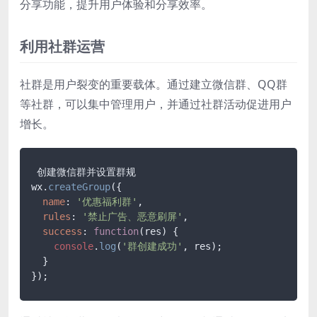
分享功能，提升用户体验和分享效率。
利用社群运营
社群是用户裂变的重要载体。通过建立微信群、QQ群
等社群，可以集中管理用户，并通过社群活动促进用户
增长。
 创建微信群并设置群规

wx.
createGroup
({

name
: 
'优惠福利群'
,

rules
: 
'禁止广告、恶意刷屏'
,

success
: 
function
(
res
) {

console
.
log
(
'群创建成功'
, res);

  }

});