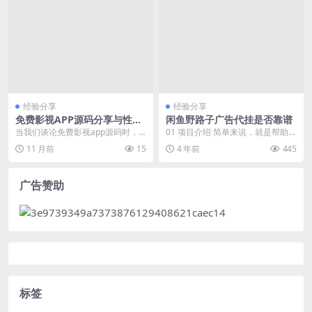
经验分享
经验分享
免费影视APP源码分享与性能
闲鱼野路子广告代挂是否靠谱
深度优化实践
当我们谈论免费影视app源码时，
01 项目介绍 简单来说，就是帮助别
性能优化是一个不容忽视的关键
人把他们的商品上架到我们自己的
11 月前
15
4 年前
445
点。一个高效稳定的系...
闲鱼店铺当中获...
广告赞助
标签