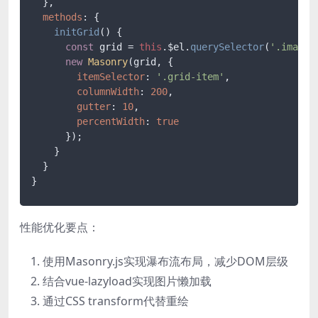
  },

methods
: {

initGrid
(
) {

const
 grid = 
this
.
$el
.
querySelector
(
'.image-
new
Masonry
(grid, {

itemSelector
: 
'.grid-item'
,

columnWidth
: 
200
,

gutter
: 
10
,

percentWidth
: 
true
      });

    }

  }

}
性能优化要点：
使用Masonry.js实现瀑布流布局，减少DOM层级
结合vue-lazyload实现图片懒加载
通过CSS transform代替重绘