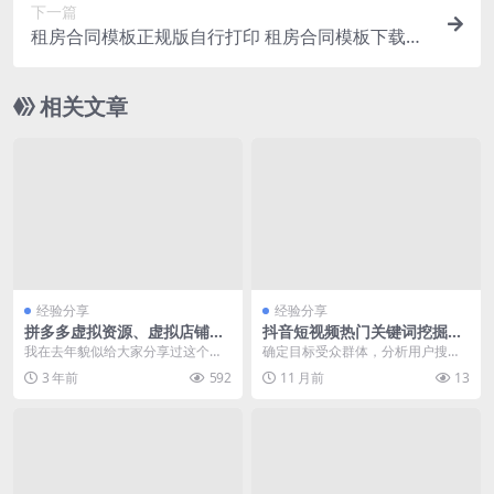
下一篇
租房合同模板正规版自行打印 租房合同模板下载及
使用说明
相关文章
经验分享
经验分享
拼多多虚拟资源、虚拟店铺教
抖音短视频热门关键词挖掘方
程
法
我在去年貌似给大家分享过这个项
确定目标受众群体，分析用户搜索
目，今天再分享一次，拼多多虚拟
习惯，利用抖音官方提供的搜索框
3 年前
592
11 月前
13
资源玩法，拼多多虚拟...
和推荐词功能，结合第...