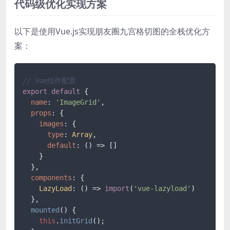
代码级优化实现方案
以下是使用Vue.js实现朋友圈九宫格切图的全栈优化方
案：
// Vue组件配置
export
default
 {

name
: 
'ImageGrid'
,

props
: {

images
: {

type
: 
Array
,

default
: 
() =>
 []

    }

  },

components
: {

LazyLoad
: 
() =>
import
(
'vue-lazyload'
)

  },

mounted
(
) {

this
.
initGrid
();
