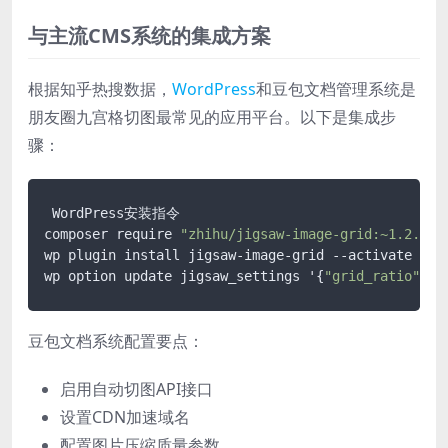
与主流CMS系统的集成方案
根据知乎热搜数据，
WordPress
和豆包文档管理系统是
朋友圈九宫格切图最常见的应用平台。以下是集成步
骤：
 WordPress安装指令

composer require 
"zhihu/jigsaw-image-grid:~1.2.0"
wp plugin install jigsaw-image-grid --activate

wp option update jigsaw_settings '{
"grid_ratio"
: 
"
豆包文档系统配置要点：
启用自动切图API接口
设置CDN加速域名
配置图片压缩质量参数