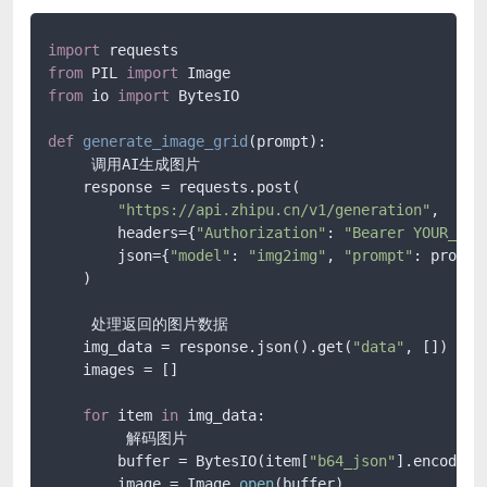
import
from
 PIL 
import
from
 io 
import
 BytesIO

def
generate_image_grid
(
prompt
):

     调用AI生成图片

    response = requests.post(

"https://api.zhipu.cn/v1/generation"
,

        headers={
"Authorization"
: 
"Bearer YOUR_API
        json={
"model"
: 
"img2img"
, 
"prompt"
: prompt
    )

     处理返回的图片数据

    img_data = response.json().get(
"data"
, [])

    images = []

for
 item 
in
 img_data:

         解码图片

        buffer = BytesIO(item[
"b64_json"
].encode(
"
        image = Image.
open
(buffer)
