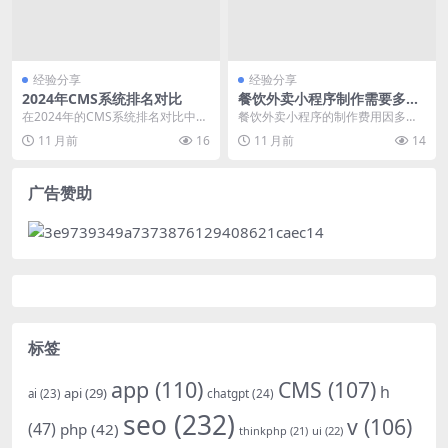
经验分享
经验分享
2024年CMS系统排名对比
餐饮外卖小程序制作需要多少
钱
在2024年的CMS系统排名对比中，
餐饮外卖小程序的制作费用因多种
WordPress、Drupal、Jooml...
因素而异，主要包括功能复杂度、
11 月前
16
11 月前
14
开发团队、技术选型、...
广告赞助
标签
app
(110)
CMS
(107)
h
api
(29)
chatgpt
(24)
ai
(23)
seo
(232)
v
(106)
(47)
php
(42)
thinkphp
(21)
ui
(22)