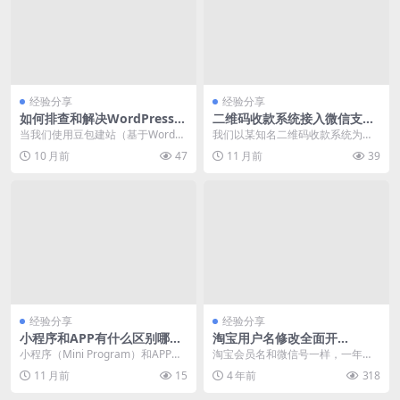
经验分享
经验分享
如何排查和解决WordPress网
二维码收款系统接入微信支付
站使用豆包建站后出现的白屏
API配置详解及常见问题排查
当我们使用豆包建站（基于WordPr
我们以某知名二维码收款系统为
问题
ess）搭建网站时，偶尔会遇到白屏
例，详细说明其接入微信支付api的
10 月前
47
11 月前
39
问题，这通...
配置流程，并针对开...
经验分享
经验分享
小程序和APP有什么区别哪个
淘宝用户名修改全面开
更好
放！！！告别非主流
小程序（Mini Program）和APP
淘宝会员名和微信号一样，一年只
（应用程序）是移动设备上两种常
能修改一次！ 支持中英文、数字、
11 月前
15
4 年前
318
见的应用...
下划线组合格式。 ...