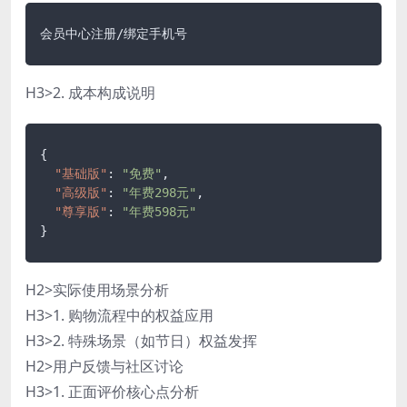
会员中心注册/绑定手机号
H3>2. 成本构成说明
{
"基础版"
:
"免费"
,
"高级版"
:
"年费298元"
,
"尊享版"
:
"年费598元"
}
H2>实际使用场景分析
H3>1. 购物流程中的权益应用
H3>2. 特殊场景（如节日）权益发挥
H2>用户反馈与社区讨论
H3>1. 正面评价核心点分析