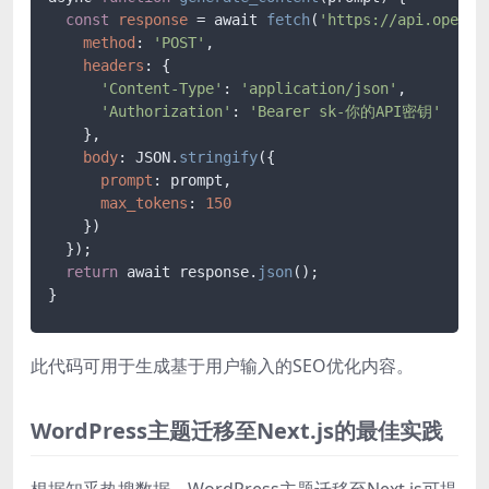
const
response
 = await 
fetch
(
'https://api.openai
method
: 
'POST'
,

headers
: {

'Content-Type'
: 
'application/json'
,

'Authorization'
: 
'Bearer sk-你的API密钥'
    },

body
: JSON.
stringify
({

prompt
: prompt,

max_tokens
: 
150
    })

  });

return
 await response.
json
();

此代码可用于生成基于用户输入的SEO优化内容。
WordPress主题迁移至Next.js的最佳实践
根据知乎热搜数据，WordPress主题迁移至Next.js可提