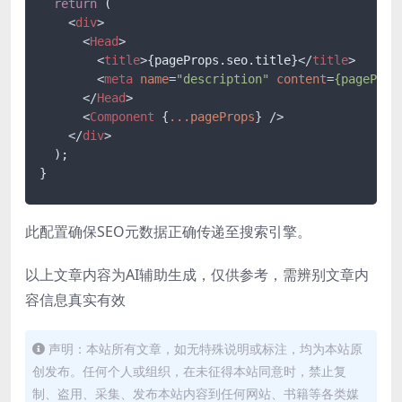
return
 (

<
div
>
<
Head
>
<
title
>
{pageProps.seo.title}
</
title
>
<
meta
name
=
"description"
content
=
{pageProp
</
Head
>
<
Component
 {
...pageProps
} />
</
div
>
  );

此配置确保SEO元数据正确传递至搜索引擎。
以上文章内容为AI辅助生成，仅供参考，需辨别文章内
容信息真实有效
声明：本站所有文章，如无特殊说明或标注，均为本站原
创发布。任何个人或组织，在未征得本站同意时，禁止复
制、盗用、采集、发布本站内容到任何网站、书籍等各类媒