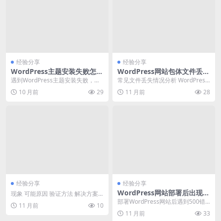
经验分享
经验分享
WordPress主题安装失败怎么
WordPress网站包体文件丢失
办解决方法与步骤详解
如何恢复及预防
遇到WordPress主题安装失败，可
常见文件丢失情况分析 WordPress
能是由于文件损坏、服务器配置问
网站包体文件丢失通常表现为以下
10 月前
29
11 月前
28
题、权限不足...
几种情况：...
经验分享
经验分享
WordPress网站部署后出现5
现象 可能原因 验证方法 解决方案
00错误排查与解决方法
网页版翻译界面空白或加载超时 浏
部署WordPress网站后遇到500错
11 月前
10
览器缓存/C...
误，可能是配置冲突、代码问题或
11 月前
33
资源限制导...