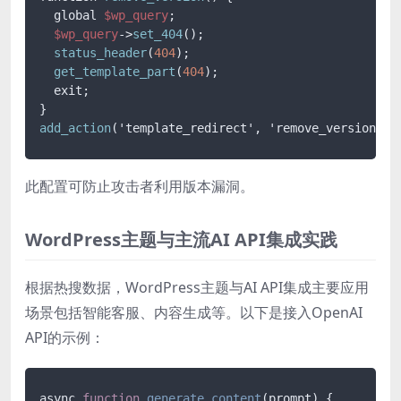
  global 
$wp_query
;

$wp_query
->
set_404
();

status_header
(
404
);

get_template_part
(
404
);

  exit;

add_action
此配置可防止攻击者利用版本漏洞。
WordPress主题与主流AI API集成实践
根据热搜数据，WordPress主题与AI API集成主要应用
场景包括智能客服、内容生成等。以下是接入OpenAI
API的示例：
async 
function
generate_content
(
prompt
) 
{
