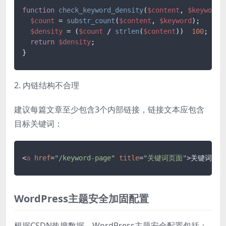
function
check_keyword_density
(
$content
, 
$keyword
)
$count
 = 
substr_count
(
$content
, 
$keyword
);

$density
 = (
$count
 / 
strlen
(
$content
))  
100
;

return
$density
;

2. 内链结构不合理
建议每篇文章至少包含3个内部链接，链接文本应包含
目标关键词：
<
a
href
=
"/keyword-page"
title
=
"关键词页面"
>
关键词文章
WordPress主题安全加固配置
根据CSDN热搜数据，WordPress主题安全配置包括：