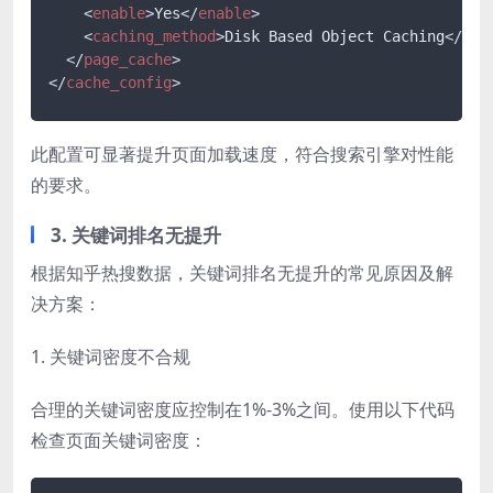
<
enable
>
Yes
</
enable
>
<
caching_method
>
Disk Based Object Caching
</
cac
</
page_cache
>
</
cache_config
>
此配置可显著提升页面加载速度，符合搜索引擎对性能
的要求。
3. 关键词排名无提升
根据知乎热搜数据，关键词排名无提升的常见原因及解
决方案：
1. 关键词密度不合规
合理的关键词密度应控制在1%-3%之间。使用以下代码
检查页面关键词密度：