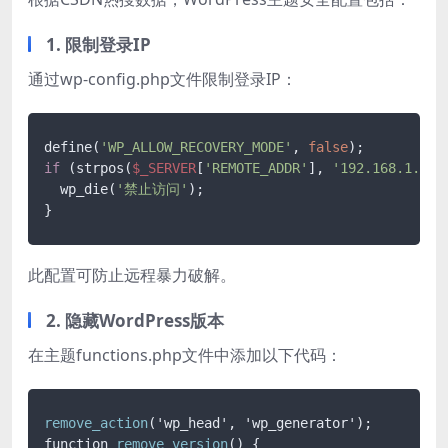
1. 限制登录IP
通过wp-config.php文件限制登录IP：
define(
'WP_ALLOW_RECOVERY_MODE'
, 
false
if
 (strpos(
$_SERVER
[
'REMOTE_ADDR'
], 
'192.168.1.'
) 
  wp_die(
'禁止访问'
);

此配置可防止远程暴力破解。
2. 隐藏WordPress版本
在主题functions.php文件中添加以下代码：
remove_action
('wp_head', 'wp_generator');

function 
remove_version
() {
