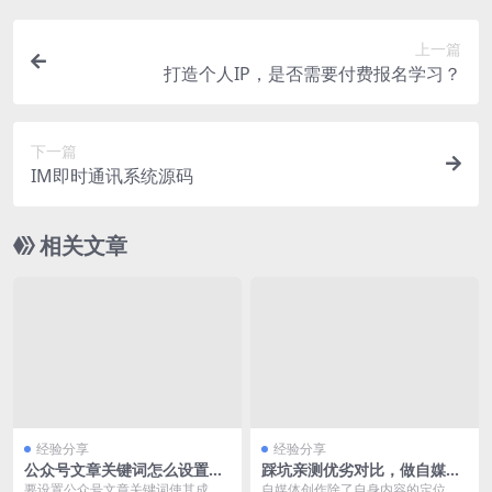
上一篇
打造个人IP，是否需要付费报名学习？
下一篇
IM即时通讯系统源码
相关文章
经验分享
经验分享
公众号文章关键词怎么设置才
踩坑亲测优劣对比，做自媒体
爆款
可以选择的20个平台
要设置公众号文章关键词使其成为
自媒体创作除了自身内容的定位之