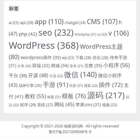
标签
app
(110)
CMS
(107)
h
api
(29)
chatgpt
(24)
ai
(23)
seo
(232)
v
(106)
(47)
php
(42)
thinkphp
(21)
ui
(22)
WordPress
(368)
WordPress主题
(80)
wordpress插件
(35)
下载
(28)
优化
(28)
传奇手游
wp
(23)
小程序
(56)
双端
(32)
商城
(34)
完整
(35)
(31)
安卓
(21)
分享
(20)
微信
(140)
开源
(48)
微信小程序
平台
(38)
引流
(22)
手游
(91)
插件
(72)
(43)
支
战神引擎
(26)
抖音
(21)
授权
(22)
源码
(217)
模板
(76)
教程
(55)
付
(41)
标题
(21)
玩
网站
(45)
程序
(29)
苹果cms
(31)
系统
(27)
法
(22)
视频
(23)
Copyright © 2021-2026
独家源码网
- All rights reserved
鲁ICP备2021009049号-9