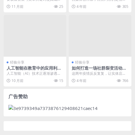
爆款，首先需要了解用户搜索习惯
外，更重要的是选择合适的平台进
11 月前
25
4 年前
305
和平台推荐机制。公众...
行发布，如果您是文化...
经验分享
经验分享
人工智能在教育中的应用利弊
如何打造一场社群裂变活动，
专家解读 聚焦民生关切领域
3天成交20多万
人工智能（AI）技术正逐渐渗透到
这两年疫情反反复复，让实体店的
教育领域，为教学和学习模式带来
生意是越来越难做下去了，导致很
10 月前
15
4 年前
766
了革命性的变化。然...
多企业、实体、工厂纷...
广告赞助