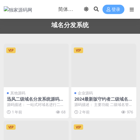
登录
域名分发系统
VIP
VIP
其他源码
企业源码
迅风二级域名分发系统源码最
2024最新版守约者二级域名分
新开心版
发系统
源码描述： 一站式对域名进行二级
源码描述： 主要功能 二级域名管
分发，自助添加，自助修改解析 功
理：我们的系统提供全面的二级域
1 年前
68
2 年前
976
能： 1、支持阿...
名管理服务，让您轻...
VIP
VIP