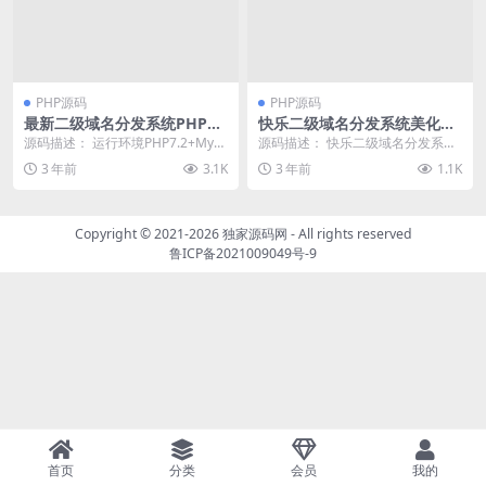
PHP源码
PHP源码
最新二级域名分发系统PHP源
快乐二级域名分发系统美化版
码
v1.7源码
源码描述： 运行环境PHP7.2+MyS
源码描述： 快乐二级域名分发系统
QL5.6 需要安装SG11扩展 先设置...
重置版v1.7源码，简单快捷、功能
3 年前
3.1K
3 年前
1.1K
强大的控制面板...
Copyright © 2021-2026
独家源码网
- All rights reserved
鲁ICP备2021009049号-9
首页
分类
会员
我的