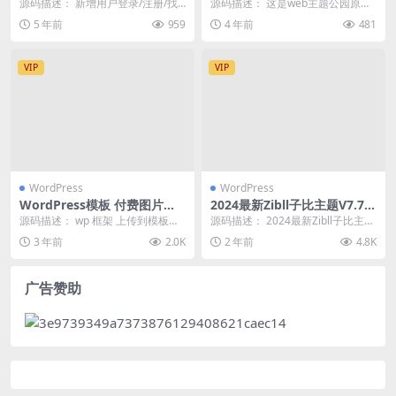
dPress主题+新增阿里云短信/
美婚庆摄影photopark-free
源码描述： 新增用户登录/注册/找
源码描述： 这是web主题公园原创
腾讯云/短信宝/风吹雨短信接
主题
回密码页面及多项对应设置(自动生
分享的一款婚庆摄影wordpress主
5 年前
959
4 年前
481
口
成无需设置) ...
题，版权...
VIP
VIP
WordPress
WordPress
WordPress模板 付费图片系
2024最新Zibll子比主题V7.7版
统可用于个人写真站等等
本完美破解授权可用（含教
源码描述： wp 框架 上传到模板就
源码描述： 2024最新Zibll子比主题
程）
可以 拿别人写真收费贩卖属违法行
V7.7版本完美破解授权可用（含教
3 年前
2.0K
2 年前
4.8K
为！ 本站只...
程）...
广告赞助