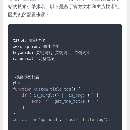
站的搜索引擎排名。以下是基于官方文档和主流技术社
区共识的配置步骤：
---

title: 标题优化

description: 描述优化

keywords: 关键词
1
, 关键词
2
, 关键词
3
canonical: 完整网址

---

 标题标签配置

function
custom_title_tag
(
) 
{

if
 ( 
is_single
() || 
is_page
() ) {

echo
''
 . 
get_the_title
() . 
''
;

    }

add_action
(
'wp_head'
, 
'custom_title_tag'
);
