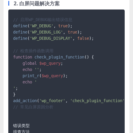
2. 白屏问题解决方案
// 启用WP_DEBUG输出错误信息
define
(
'WP_DEBUG'
, 
true
define
(
'WP_DEBUG_LOG'
, 
true
define
(
'WP_DEBUG_DISPLAY'
, 
false
);

// 检查插件函数调用
function
check_plugin_function
(
) 
{

global
$wp_query
;

echo
''
;

print_r
(
$wp_query
);

echo
'

'
;

add_action
(
'wp_footer'
, 
'check_plugin_function'
// 常见白屏原因分析
错误类型

排查方法
