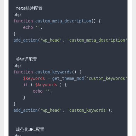
 Meta描述配置

function
custom_meta_description
(
) 
{

echo
''
;

add_action
(
'wp_head'
, 
'custom_meta_description'
);

 关键词配置

function
custom_keywords
(
) 
{

$keywords
 = 
get_theme_mod
(
'custom_keywords'
);

if
 ( 
$keywords
 ) {

echo
''
;

    }

add_action
(
'wp_head'
, 
'custom_keywords'
);

 规范化URL配置
