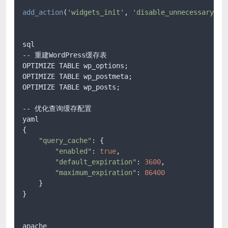
add_action
(
'widgets_init'
, 
'disable_unnecessary_wi
sql

-- 重建WordPress缓存表

OPTIMIZE TABLE wp_options;

OPTIMIZE TABLE wp_postmeta;

OPTIMIZE TABLE wp_posts;

-- 优化查询缓存配置

yaml

{

"query_cache"
: {

"enabled"
: 
true
,

"default_expiration"
: 
3600
,

"maximum_expiration"
: 
86400
    }

}

apache
