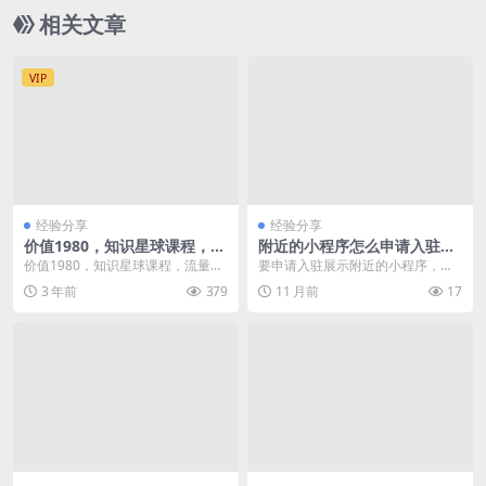
相关文章
VIP
经验分享
经验分享
价值1980，知识星球课程，流
附近的小程序怎么申请入驻展
量堆积器，冷门暴力引流项
示
价值1980，知识星球课程，流量堆
要申请入驻展示附近的小程序，通
目，全网最新玩法，
积器，冷门暴力引流项目，全网最
常需要遵循以下步骤和流程。这些
3 年前
379
11 月前
17
新玩法， 单号日...
步骤基于当前主流平台...