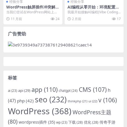
经验分享
经验分享
WordPress触屏插件冲突解决
AI编程从零开始：环境配置到
方法与最佳实践
开发调试
当我们尝试在WordPress网站上启
我最开始接触AI编程(Vibe Coding)
用触屏插件以提升移动端用户体验
是去年，因为我以前没写过Chro
11 月前
24
2 月前
17
时，可能会遇...
m...
广告赞助
标签
app
(110)
CMS
(107)
h
api
(29)
chatgpt
(24)
ai
(23)
seo
(232)
v
(106)
(47)
php
(42)
thinkphp
(21)
ui
(22)
WordPress
(368)
WordPress主题
(80)
wordpress插件
(35)
下载
(28)
优化
(28)
传奇手游
wp
(23)