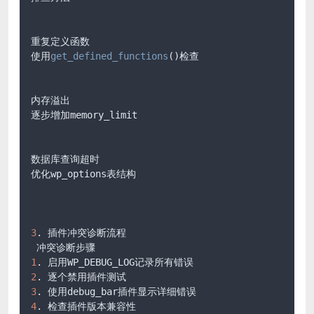
重复定义函数

使用
get_defined_functions
()检查

内存溢出

逐步增加memory_limit

数据库查询超时

优化wp_options表结构

3
. 插件冲突诊断流程

1
2
3
4