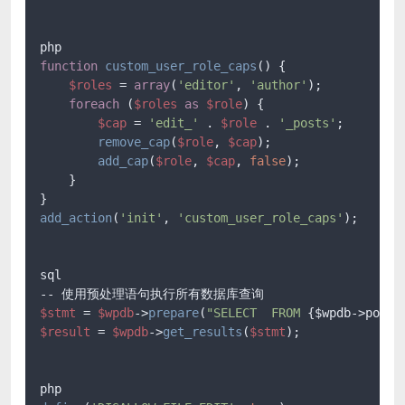
function
custom_user_role_caps
(
) 
{

$roles
 = 
array
(
'editor'
, 
'author'
);

foreach
 (
$roles
as
$role
) {

$cap
 = 
'edit_'
 . 
$role
 . 
'_posts'
;

remove_cap
(
$role
, 
$cap
);

add_cap
(
$role
, 
$cap
, 
false
);

    }

add_action
(
'init'
, 
'custom_user_role_caps'
);

sql

$stmt
 = 
$wpdb
->
prepare
(
"SELECT  FROM 
{$wpdb->posts
$result
 = 
$wpdb
->
get_results
(
$stmt
);
