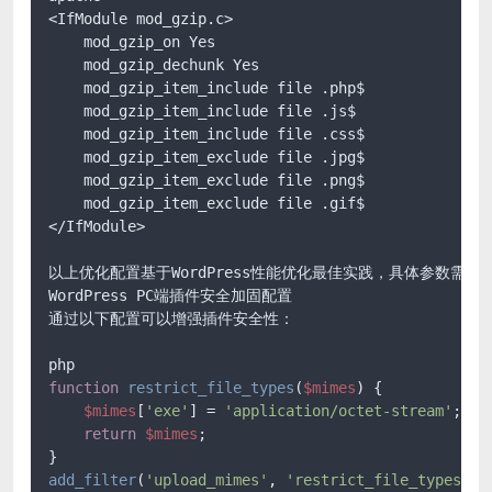
<IfModule mod_gzip.c>

    mod_gzip_on Yes

    mod_gzip_dechunk Yes

    mod_gzip_item_include file .php$

    mod_gzip_item_include file .js$

    mod_gzip_item_include file .css$

    mod_gzip_item_exclude file .jpg$

    mod_gzip_item_exclude file .png$

    mod_gzip_item_exclude file .gif$

</IfModule>

以上优化配置基于WordPress性能优化最佳实践，具体参数
WordPress PC端插件安全加固配置

通过以下配置可以增强插件安全性：

function
restrict_file_types
(
$mimes
) 
{

$mimes
[
'exe'
] = 
'application/octet-stream'
;

return
$mimes
;

add_filter
(
'upload_mimes'
, 
'restrict_file_types'
);
