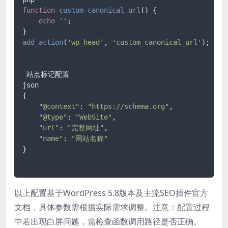
function
custom_canonical_url
(
) 
{

echo
''
;

add_action
(
'wp_head'
, 
'custom_canonical_url'
);

 站点标记配置

json

{

"@context"
: 
"https://schema.org"
,

"@type"
: 
"WebSite"
,

"url"
: 
"完整网址"
,

"name"
: 
"网站名称"
}

以上配置基于WordPress 5.8版本及主流SEO插件官方
文档，具体参数需根据实际需求调整。注意：配置过程
中若出现白屏问题，需检查函数调用路径是否正确。