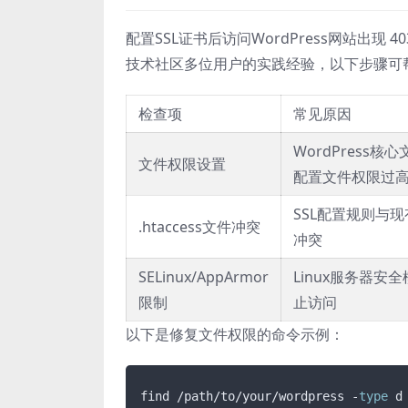
配置SSL证书后访问WordPress网站出现 
技术社区多位用户的实践经验，以下步骤可
检查项
常见原因
WordPress核
文件权限设置
配置文件权限过
SSL配置规则与
.htaccess文件冲突
冲突
SELinux/AppArmor
Linux服务器安
限制
止访问
以下是修复文件权限的命令示例：
find /path/to/your/wordpress -
type
 d