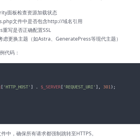
ecurity面板检查资源加载状态
ns.php文件中是否包含http://域名引用
class重写是否正确配置SSL
换主题（如Astra、GeneratePress等现代主题）
示例代码：
R
[
'HTTP_HOST'
] . 
$_SERVER
[
'REQUEST_URI'
], 
301
);

hp文件中，确保所有请求都强制跳转至HTTPS。