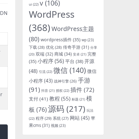
v
(106)
ui
(22)
WordPress
DN
(368)
WordPress主题
(80)
wordpress插件
(35)
wp
(23)
下载
(28)
优化
(28)
传奇手游
(31)
分享
录
双端
(32)
商城
(34)
完整
安卓
(21)
(20)
小程序
(56)
开源
平台
(38)
(35)
微信
(140)
(48)
微信
引流
(22)
手游
小程序
(43)
战神引擎
(26)
(91)
插件
(72)
抖音
(21)
授权
(22)
r
模
教程
(55)
支付
(41)
标题
(21)
源码
(217)
板
(76)
玩法
网站
(45)
程序
(29)
苹
系统
(27)
(22)
果cms
(31)
视频
(23)