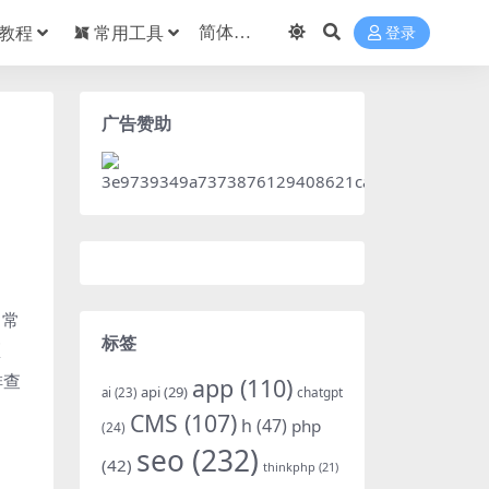
教程
常用工具
登录
广告赞助
常常
标签
区
排查
app
(110)
api
(29)
chatgpt
ai
(23)
CMS
(107)
h
(47)
php
(24)
seo
(232)
(42)
thinkphp
(21)