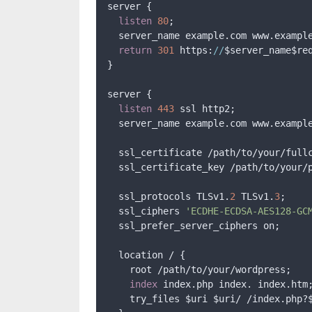
server {

listen
80
;

  server_name example.com www.example
return
301
 https:
//
$server_name$req
}

server {

listen
443
 ssl http2;

  server_name example.com www.example
  ssl_certificate /path/to/your/fullc
  ssl_certificate_key /path/to/your/p
  ssl_protocols TLSv1.
2
 TLSv1.
3
;

  ssl_ciphers 
'ECDHE-ECDSA-AES128-GC
  ssl_prefer_server_ciphers on;

  location / {

    root /path/to/your/wordpress;

index
 index.php index. index.htm;
    try_files $uri $uri/ /index.php?$