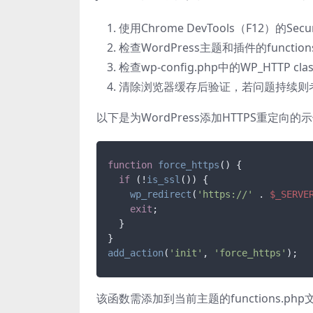
使用Chrome DevTools（F12）的S
检查WordPress主题和插件的functio
检查wp-config.php中的WP_HTTP 
清除浏览器缓存后验证，若问题持续则考虑更
以下是为WordPress添加HTTPS重定向的
function
force_https
(
) 
{

if
 (!
is_ssl
()) {

wp_redirect
(
'https://'
 . 
$_SERVE
exit
;

  }

add_action
(
'init'
, 
'force_https'
);
该函数需添加到当前主题的functions.p