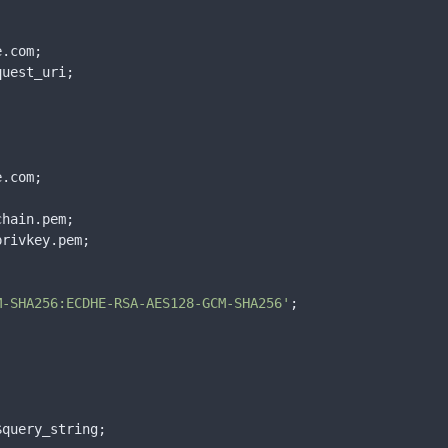
.com;

uest_uri;

.com;

hain.pem;

rivkey.pem;

M-SHA256:ECDHE-RSA-AES128-GCM-SHA256'
;



query_string;
