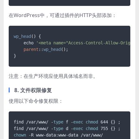
在WordPress中，可通过插件的HTTP头部添加：
wp_head
(
) {

    echo 
'<meta name="Access-Control-Allow-Origin"
parent
::
wp_head
();

注意：在生产环境应使用具体域名而非。
8. 文件权限修复
使用以下命令修复权限：
find /var/www/ -
type
 f -
exec
chmod
 644 {} ;

find /var/www/ -
type
 d -
exec
chmod
chown