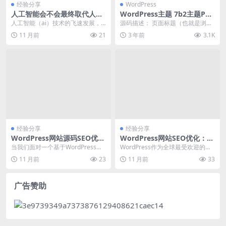
经验分享
WordPress
人工智能会不会最终取代人类
WordPress主题 7b2主题PR
工作 探讨社会性焦虑话题
O最新版5.2.0开心版+去授权
人工智能（ai）技术的飞速发展，
源码描述： 页面标题（也就是浏览
教程
引发了广泛的社会讨论：人工智能
器选项卡中显示的标题）标题连接
11 月前
21
3 年前
3.1K
会不会最终取代人类...
符可以选择是否保留...
经验分享
经验分享
WordPress网站源码SEO优化
WordPress网站SEO优化：如
配置与实现方法
何提升网站在百度和谷歌的排
当我们面对一个基于WordPress搭
WordPress作为全球最受欢迎的内
名？
建的网站时，seo优化是提升网站在
容管理系统（CMS），其seo优化
11 月前
23
11 月前
33
搜索引擎...
一直是网...
广告赞助