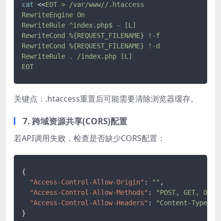
cat
 <<
EOT > /var/www//.htaccess

RewriteEngine On

RewriteRule ^index.php$ - [L]

RewriteCond %{REQUEST_FILENAME} !-f

RewriteCond %{REQUEST_FILENAME} !-d

RewriteRule . /index.php [L]

EOT
关键点：.htaccess重置后可能需要清除浏览器缓存。
7. 跨域资源共享(CORS)配置
若API调用失败，检查是否缺少CORS配置：
{
"Access-Control-Allow-Origin"
:
""
,
"Access-Control-Allow-Methods"
:
"POST, GET, OPTI
"Access-Control-Allow-Headers"
:
"Content-Type, A
}