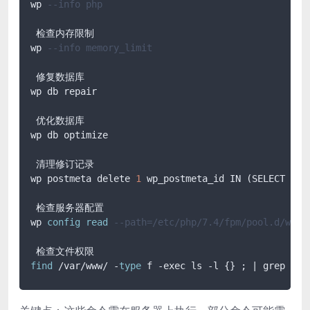
wp 
--info php
 检查内存限制

wp 
--info memory_limit
 修复数据库

wp db repair

 优化数据库

wp db optimize

 清理修订记录

wp postmeta delete 
1
 wp_postmeta_id IN (SELECT pos
 检查服务器配置

wp 
config
read
--path=/etc/php/7.4/fpm/pool.d/www.
find
 /var/www/ -
type