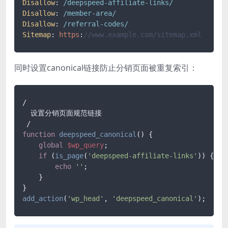
Disallow
: 
/deepspeed-affiliate-links/
Disallow
: 
/member-area/
Disallow
: 
/referral-codes/
Sitemap
: 
https
:
//www.example.com/sitemap.xml
同时设置canonical链接防止分销页面被重复索引：
/

  设置分销页面规范链接

function
deepspeed_canonical
(
) 
{

global
$wp_query
;

if
 (
is_page
(
'deepspeed-affiliate-links'
)) {

echo
''
;

    }

add_action
(
'wp_head'
, 
'deepspeed_canonical'