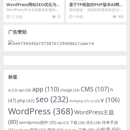
WordPress网站SEO优化与百
基于TP框架的PHP版本AI网址
度搜索引擎排名提升
导航源码V6.0
WordPress作为全球最受欢迎的内
源码描述： 前段时间更新的是V2.0
容管理系统之一，其seo优化能力备
版本，现在是V6.0 使用Thinkphp
11 月前
35
3 年前
500
受关注。...
6...
广告赞助
标签
app
(110)
CMS
(107)
h
api
(29)
chatgpt
(24)
ai
(23)
seo
(232)
v
(106)
(47)
php
(42)
thinkphp
(21)
ui
(22)
WordPress
(368)
WordPress主题
(80)
wordpress插件
(35)
下载
(28)
优化
(28)
传奇手游
wp
(23)
小程序
(56)
双端
(32)
商城
(34)
完整
(35)
(31)