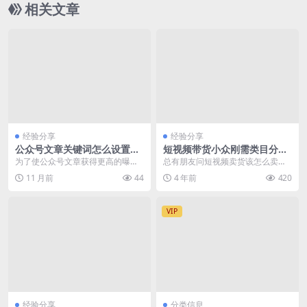
相关文章
经验分享
经验分享
公众号文章关键词怎么设置才
短视频带货小众刚需类目分
爆款
享：五金工具类
为了使公众号文章获得更高的曝光
总有朋友问短视频卖货该怎么卖，
率和阅读量，合理设置关键词至关
其实这个说了好多遍了，目前最常
11 月前
44
4 年前
420
重要。以下是一些关于...
见的还是卖淘客商品，...
VIP
经验分享
分类信息