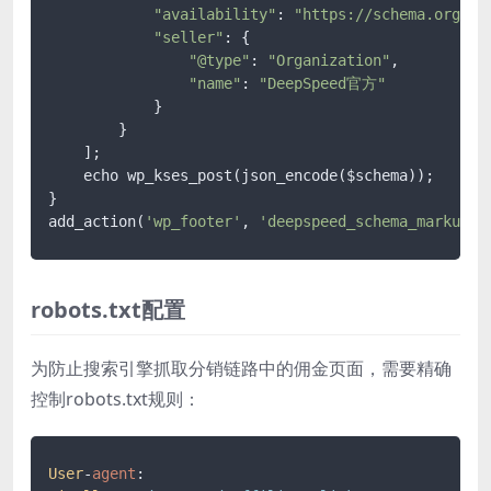
"availability"
: 
"https://schema.org/In
"seller"
: {

"@type"
: 
"Organization"
,

"name"
: 
"DeepSpeed官方"
            }

        }

    ];

    echo wp_kses_post(json_encode($schema));

}

add_action(
'wp_footer'
, 
'deepspeed_schema_markup'
robots.txt配置
为防止搜索引擎抓取分销链路中的佣金页面，需要精确
控制robots.txt规则：
User
-
agent