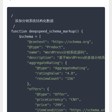
/

  添加分销系统结构化数据

 /

function deepspeed_schema_markup() {

    $schema = [

"@context"
: 
"https://schema.org"
,

"@type"
: 
"Product"
,

"name"
: 
"WordPress分销系统源码"
,

"description"
: 
"基于WordPress的多级分销系
"aggregateRating"
: {

"@type"
: 
"AggregateRating"
,

"ratingValue"
: 
"4.8"
,

"reviewCount"
: 
"156"
        },

"offers"
: {

"@type"
: 
"Offer"
,

"priceCurrency"
: 
"CNY"
,

"price"
: 
"299"
,

"itemCondition"
: 
"https://schema.org/N