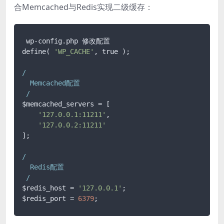
合Memcached与Redis实现二级缓存：
 wp-config.php 修改配置

define( 
'WP_CACHE'
, true );

/

  Memcached配置

 /
$memcached_servers = [

'127.0.0.1:11211'
,

'127.0.0.2:11211'
];

/

  Redis配置

 /
$redis_host = 
'127.0.0.1'
;

$redis_port = 
6379