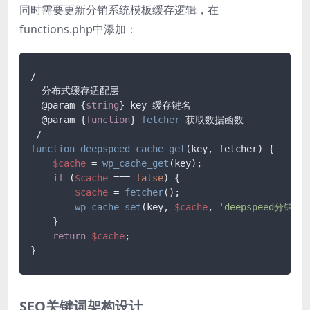
同时需要更新分销系统模板缓存逻辑，在
functions.php中添加：
/

  分布式缓存适配层

  @param {
string
} key 缓存键名

  @param {
function
} 
fetcher
 获取数据函数

function
deepspeed_cache_get
(
key, fetcher
) 
{

$cache
 = 
wp_cache_get
(key);

if
 (
$cache
 === 
false
) {

$cache
 = 
fetcher
();

wp_cache_set
(key, 
$cache
, 
'deepspeed分销'
, 
    }

return
$cache
;

SEO关键词架构设计