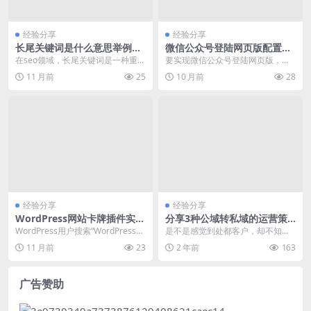
经验分享
经验分享
长尾关键词是什么意思举例说
微信公众号登陆网页版配置及
明
故障排查
在seo领域，长尾关键词是一种重要
要实现微信公众号登陆网页版，需
的搜索查询形式。它通常指那些包
要配置OAuth2.0授权和生成网页授
11 月前
25
10 月前
28
含多个关键词、短...
权域名。以下...
经验分享
经验分享
WordPress网站卡牌插件实现
分享3种公域转私域的运营策
教程及性能优化方案
略
WordPress用户搜索“WordPress网
是不是感觉到处都客户，却不知道
站卡牌插件实现教程”的频率较
如何让客户主动添加自己?主动添
11 月前
23
2 年前
163
高，...
加，打招呼，获得的回...
广告赞助