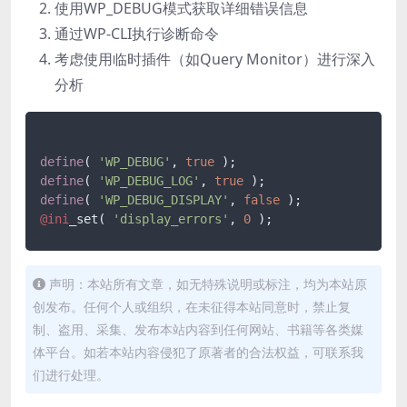
使用WP_DEBUG模式获取详细错误信息
通过WP-CLI执行诊断命令
考虑使用临时插件（如Query Monitor）进行深入
分析
define
( 
'WP_DEBUG'
, 
true
define
( 
'WP_DEBUG_LOG'
, 
true
define
( 
'WP_DEBUG_DISPLAY'
, 
false
@ini
_set( 
'display_errors'
, 
0
声明：本站所有文章，如无特殊说明或标注，均为本站原
创发布。任何个人或组织，在未征得本站同意时，禁止复
制、盗用、采集、发布本站内容到任何网站、书籍等各类媒
体平台。如若本站内容侵犯了原著者的合法权益，可联系我
们进行处理。