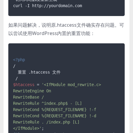
如果问题解决，说明原.htaccess文件确实存在问题。可
以尝试使用WordPress内置的重置功能：
<?php
/

  重置 .htaccess 文件

$htaccess
 = 
'<IfModule mod_rewrite.c>

RewriteEngine On

RewriteBase /

RewriteRule ^index.php$ - [L]

RewriteCond %{REQUEST_FILENAME} !-f

RewriteCond %{REQUEST_FILENAME} !-d

RewriteRule . /index.php [L]

</IfModule>'