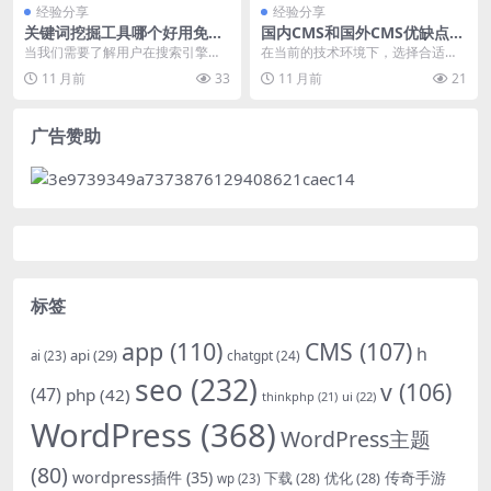
经验分享
经验分享
关键词挖掘工具哪个好用免费
国内CMS和国外CMS优缺点对
推荐
比分析
当我们需要了解用户在搜索引擎上
在当前的技术环境下，选择合适的C
搜索什么内容时，关键词挖掘工具
MS（内容管理系统）对于网站建设
11 月前
33
11 月前
21
就变得非常重要。这些...
至关重要。国内C...
广告赞助
标签
app
(110)
CMS
(107)
h
api
(29)
chatgpt
(24)
ai
(23)
seo
(232)
v
(106)
(47)
php
(42)
thinkphp
(21)
ui
(22)
WordPress
(368)
WordPress主题
(80)
wordpress插件
(35)
下载
(28)
优化
(28)
传奇手游
wp
(23)