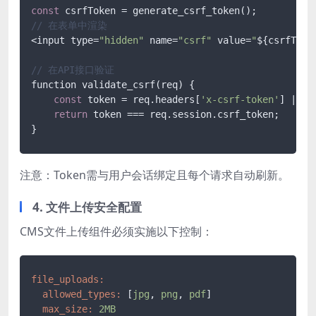
const
// 在表单中渲染
<input type=
"hidden"
 name=
"csrf"
 value=
"
${csrfToke
// 在API接口验证
function validate_csrf(req) {

const
 token = req.headers[
'x-csrf-token'
] || r
return
 token === req.session.csrf_token;

}
注意：Token需与用户会话绑定且每个请求自动刷新。
4. 文件上传安全配置
CMS文件上传组件必须实施以下控制：
file_uploads:
allowed_types:
 [
jpg
, 
png
, 
pdf
]

max_size:
2MB