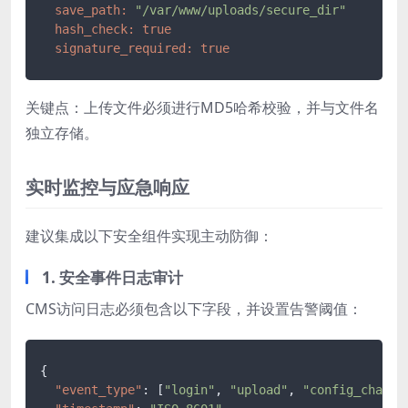
save_path:
"/var/www/uploads/secure_dir"
hash_check:
true
signature_required:
true
关键点：上传文件必须进行MD5哈希校验，并与文件名
独立存储。
实时监控与应急响应
建议集成以下安全组件实现主动防御：
1. 安全事件日志审计
CMS访问日志必须包含以下字段，并设置告警阈值：
{
"event_type"
:
[
"login"
,
"upload"
,
"config_change