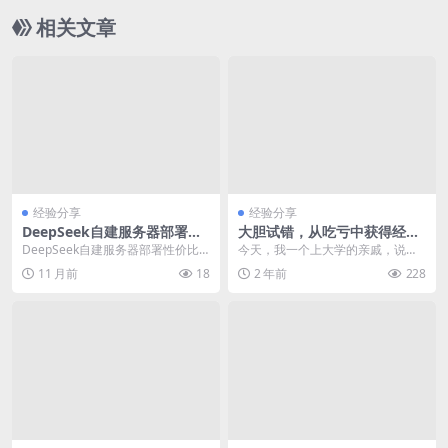
相关文章
经验分享
经验分享
DeepSeek自建服务器部署性
大胆试错，从吃亏中获得经验-
价比分析
互联网项目心得
DeepSeek自建服务器部署性价比
今天，我一个上大学的亲戚，说是
分析 DeepSeek自建服务器部署性
被骗了2000多元;问能不能想办法要
11 月前
18
2 年前
228
价比分...
回来?一般遇到...