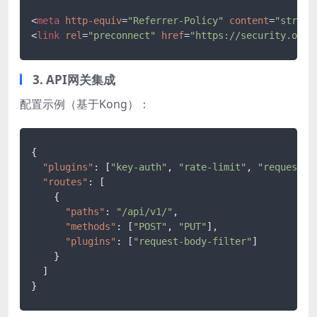
<
meta
http-equiv
=
"Referrer-Policy"
content
=
"strict
<
link
rel
=
"preconnect"
href
=
"https://security.oss.
3. API网关集成
配置示例（基于Kong）：
{
"plugins"
:
[
"key-auth"
,
"rate-limit"
,
"request-i
"routes"
:
[
{
"paths"
:
"/api/v1/"
,
"methods"
:
[
"POST"
,
"PUT"
]
,
"plugins"
:
[
"request-body-filter"
]
}
]
}