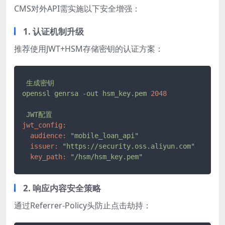
CMS对外API需实施以下安全增强：
1. 认证机制升级
推荐使用JWT+HSM存储密钥的认证方案：
生成密钥
openssl
genrsa
-out
hsm_key.pem
2048
JWT配置
jwt_config:
audience:
"mobile_loan_api"
issuer:
"https://security.oss.aliyun.com"
key_path:
"/hsm/hsm_key.pem"
2. 响应内容安全策略
通过Referrer-Policy头防止点击劫持：