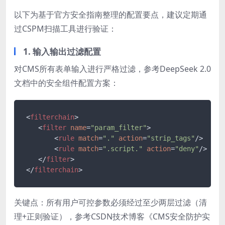
以下为基于官方安全指南整理的配置要点，建议定期通
过CSPM扫描工具进行验证：
1. 输入输出过滤配置
对CMS所有表单输入进行严格过滤，参考DeepSeek 2.0
文档中的安全组件配置方案：
<
filterchain
>
<
filter
name
=
"param_filter"
>
<
rule
match
=
"."
action
=
"strip_tags"
/>
<
rule
match
=
".script."
action
=
"deny"
/>
</
filter
>
</
filterchain
>
关键点：所有用户可控参数必须经过至少两层过滤（清
理+正则验证），参考CSDN技术博客《CMS安全防护实