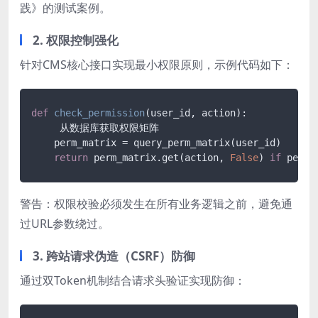
践》的测试案例。
2. 权限控制强化
针对CMS核心接口实现最小权限原则，示例代码如下：
def
check_permission
(
user_id, action
):

     从数据库获取权限矩阵

    perm_matrix = query_perm_matrix(user_id)

return
 perm_matrix.get(action, 
False
) 
if
 perm_
警告：权限校验必须发生在所有业务逻辑之前，避免通
过URL参数绕过。
3. 跨站请求伪造（CSRF）防御
通过双Token机制结合请求头验证实现防御：