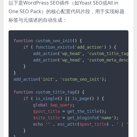
以下是WordPress SEO插件（如Yoast SEO或All in
One SEO Pack）的核心配置代码片段，用于实现标题
标签与元描述的自动生成：
function
custom_seo_init
(
) 
{

if
 ( 
function_exists
(
'add_action'
) ) {

add_action
(
'wp_head'
, 
'custom_title_tag'
);

add_action
(
'wp_head'
, 
'custom_meta_descrip
    }

add_action
(
'init'
, 
'custom_seo_init'
);

function
custom_title_tag
(
) 
{

if
 ( 
is_single
() || 
is_page
() ) {

global
$wp_query
;

$post_title
 = 
get_the_title
();

$site_title
 = 
get_bloginfo
(
'name'
);

echo
''
 . 
esc_attr
(
$post_title
) . 
' | '
 . 
    }
