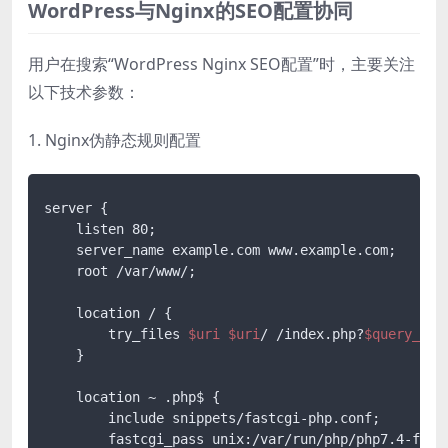
WordPress与Nginx的SEO配置协同
用户在搜索“WordPress Nginx SEO配置”时，主要关注
以下技术参数：
1. Nginx伪静态规则配置
server {

    listen 80;

    server_name example.com www.example.com;

    root /var/www/;

    location / {

        try_files 
$uri
$uri
/ /index.php?
$query_str
    }

    location ~ .php$ {

        include snippets/fastcgi-php.conf;

        fastcgi_pass unix:/var/run/php/php7.4-fpm.s