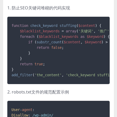
1. 防止SEO关键词堆砌的代码实现
function
check_keyword
stuffing
(
$content
) 
{

$blacklist_keywords
 = 
array
(
'关键词'
, 
'推广'
, 
'
foreach
 (
$blacklist_keywords
as
$keyword
) {

if
 (
substr_count
(
$content
, 
$keyword
) > 
5
) {
return
false
;

        }

    }

return
true
;

add_filter
(
'the_content'
, 
'check_keyword stuffing'
2. robots.txt文件的规范配置示例
User
-
agent
Disallow
: 
/wp-admin/