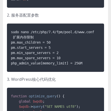
2. 服务器配置参数
sudo nano /etc/php/7.4/fpm/pool.d/www.conf

 扩展内存限制

pm.max_children = 50

pm.start_servers = 5

pm.min_spare_servers = 2

pm.max_spare_servers = 10

3. WordPress核心代码优化
function
optimize_query
(
) 
{

global
$wpdb
;

$wpdb
->
query
(
"SET NAMES utf8"
);
