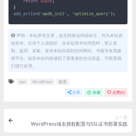
return
$wpdb
;

add_action
(
'wpdb_init'
, 
'optimize_query'
声明：本站所有文章，如无特殊说明或标注，均为本站原
创发布。任何个人或组织，在未征得本站同意时，禁止复
制、盗用、采集、发布本站内容到任何网站、书籍等各类媒
体平台。如若本站内容侵犯了原著者的合法权益，可联系我
们进行处理。
seo
WordPress
配置
分享
收藏
点赞(
0
)
上一篇
WordPress域名授权配置与SSL证书部署实践