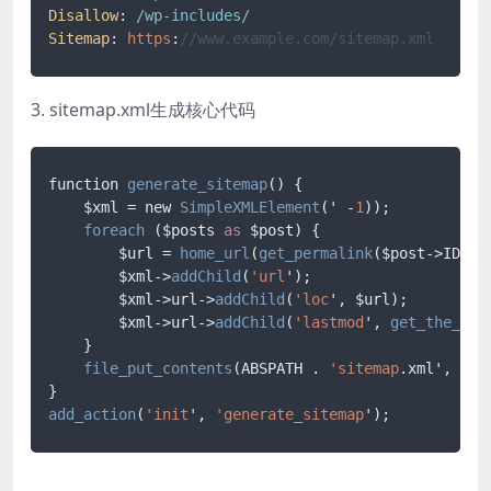
Disallow
: 
/wp-includes/
Sitemap
: 
https
:
//www.example.com/sitemap.xml
3. sitemap.xml生成核心代码
function 
generate_sitemap
() {

    $xml = new 
SimpleXMLElement
(' -
1
));

foreach
 ($posts 
as
 $post) {

        $url = 
home_url
(
get_permalink
($post
->
ID));

        $xml
->
addChild
(
'url
');

        $xml
->
url
->
addChild
(
'loc
', $url);

        $xml
->
url
->
addChild
(
'lastmod
', 
get_the_tim
    }

file_put_contents
(ABSPATH . 
'sitemap
.xml', $xm
add_action
(
'init
', 
'generate_sitemap