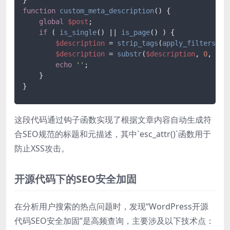
function
custom_meta_description
(
) 
{

global
$post
;

if
 ( 
is_single
() || 
is_page
() ) {

$description
 = 
strip_tags
(
apply_filters
(
't
$description
 = 
substr
(
$description
, 
0
, 
155
echo
''
;

    }

这段代码通过钩子函数实现了根据文章内容自动生成符
合SEO规范的标题和元描述，其中`esc_attr()`函数用于
防止XSS攻击。
开源代码下的SEO安全加固
在分析用户搜索的热点问题时，发现“WordPress开源
代码SEO安全加固”是高频查询，主要涉及以下技术点：