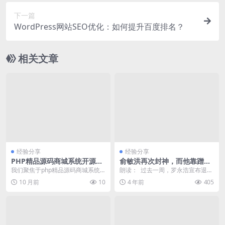
下一篇
WordPress网站SEO优化：如何提升百度排名？
相关文章
经验分享
经验分享
PHP精品源码商城系统开源：
俞敏洪再次封神，而他靠蹭流
性能深度优化实践
量一晚上赚了70W
我们聚焦于php精品源码商城系统
朗读： 过去一周，罗永浩宣布退出
开源版本的性能优化实践。通过调
社交平台的几天时间，除了唐山刷
10 月前
10
4 年前
405
整服务器配置、实施...
屏最多，剩下的就...