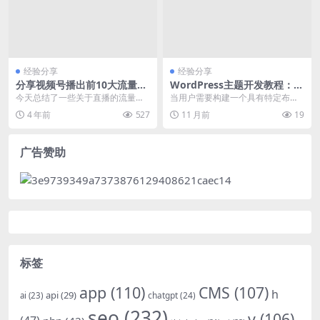
经验分享
经验分享
分享视频号播出前10大流量来
WordPress主题开发教程：实
源对比做一做
现自定义页面模板与SEO优化
今天总结了一些关于直播的流量来
当用户需要构建一个具有特定布局
实践
源，在这里分享给大家。通过比较
和功能的页面，而现有WordPress
4 年前
527
11 月前
19
可以做一做。我们的视...
页面类型无法...
广告赞助
标签
app
(110)
CMS
(107)
h
api
(29)
chatgpt
(24)
ai
(23)
seo
(232)
v
(106)