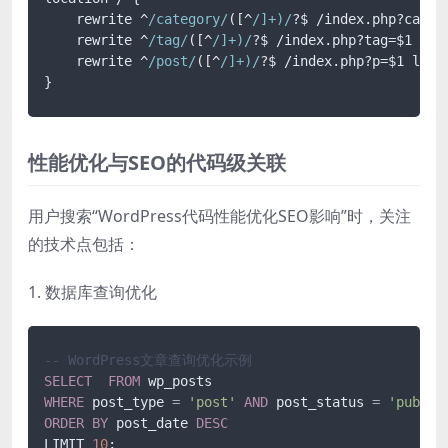
    rewrite ^
/category/
([^
/]+)/
?$ /index.
php
?categ
    rewrite ^
/tag/
([^
/]+)/
?$ /index.
php
?tag=$1 last
    rewrite ^
/post/
([^
/]+)/
?$ /index.
php
?p=$1 last;
性能优化与SEO的代码级关联
用户搜索“WordPress代码性能优化SEO影响”时，关注
的技术点包括：
1. 数据库查询优化
-- WordPress文章查询优化示例
SELECT
FROM
WHERE
 post_type 
=
'post'
AND
 post_status 
=
'publis
ORDER
BY
 post_date 
DESC
LIMIT 
10