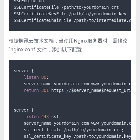
SSLEngine on

SSLCertificateFile /path/to/yourdomain.crt

SSLCertificateKeyFile /path/to/yourdomain.key

根据腾讯云技术文档，当使用Nginx服务器时，需修改
`nginx.conf`文件，添加以下配置：
server {

listen
80
;

    server_name yourdomain.com www.yourdomain.com;

return
301
 https:
//
$server_name$request_uri;

}

server {

listen
443
 ssl;

    server_name yourdomain.com www.yourdomain.com;

    ssl_certificate /path/to/yourdomain.crt;

    ssl_certificate_key /path/to/yourdomain.key;
