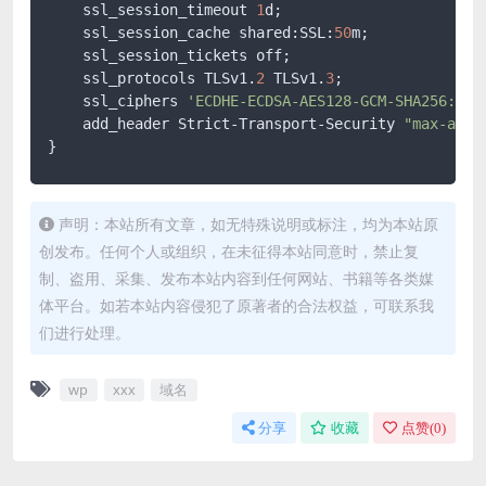
    ssl_session_timeout 
1
d;

    ssl_session_cache shared:SSL:
50
m;

    ssl_session_tickets off;

    ssl_protocols TLSv1.
2
 TLSv1.
3
;

    ssl_ciphers 
'ECDHE-ECDSA-AES128-GCM-SHA256:ECD
    add_header Strict-Transport-Security 
"max-age=
}
声明：本站所有文章，如无特殊说明或标注，均为本站原
创发布。任何个人或组织，在未征得本站同意时，禁止复
制、盗用、采集、发布本站内容到任何网站、书籍等各类媒
体平台。如若本站内容侵犯了原著者的合法权益，可联系我
们进行处理。
wp
xxx
域名
分享
收藏
点赞(
0
)