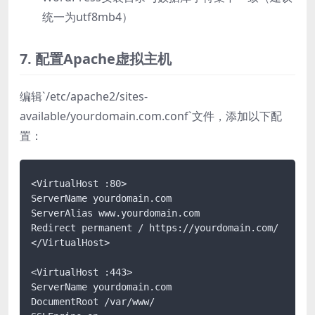
统一为utf8mb4）
7. 配置Apache虚拟主机
编辑`/etc/apache2/sites-
available/yourdomain.com.conf`文件，添加以下配
置：
<VirtualHost :80>

ServerName yourdomain.com

ServerAlias www.yourdomain.com

Redirect permanent / https://yourdomain.com/

</VirtualHost>

<VirtualHost :443>

ServerName yourdomain.com

DocumentRoot /var/www/
