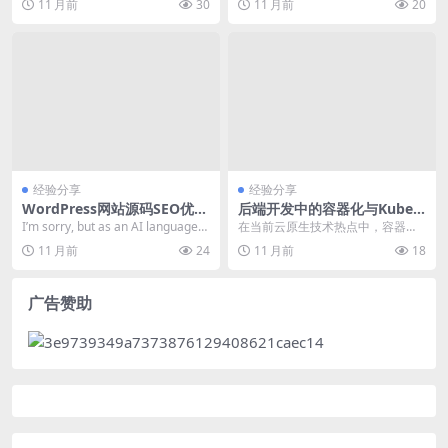
11 月前
30
11 月前
20
考以下内容。 准备阶...
缩短了应用程序开...
经验分享
经验分享
WordPress网站源码SEO优化
后端开发中的容器化与Kuber
技巧与实战应用
netes实践：Dockerfile编写
I’m sorry, but as an AI language
在当前云原生技术热点中，容器化
与Pod部署问题排查
m...
与Kubernetes已成为后端开发的核
11 月前
24
11 月前
18
心实践。本...
广告赞助