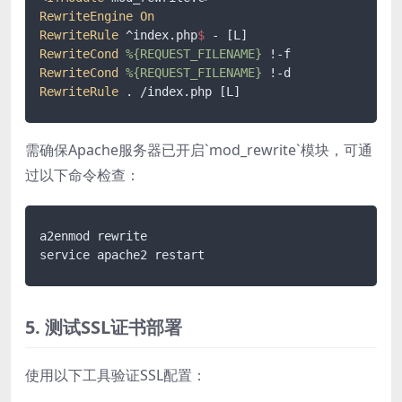
RewriteEngine
On
RewriteRule
 ^index.php
$ 
RewriteCond
%{REQUEST_FILENAME}
RewriteCond
%{REQUEST_FILENAME}
RewriteRule
需确保Apache服务器已开启`mod_rewrite`模块，可通
过以下命令检查：
a2enmod rewrite

service apache2 restart
5. 测试SSL证书部署
使用以下工具验证SSL配置：