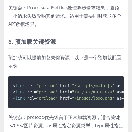
关键点：Promise.allSettled处理异步请求结果，避免
一个请求失败影响其他请求。适用于需要同时获取多个
API数据场景。
6. 预加载关键资源
预加载可以提前加载关键资源。以下是一个预加载配置
示例：
<
link
 rel=
"preload"
 href=
"/scripts/main.js"
 as=
"sc
<
link
 rel=
"preload"
 href=
"/styles/main.css"
 as=
"st
<
link
 rel=
"preload"
 href=
"/images/logo.png"
 as=
"im
关键点：preload优先级高于正常加载资源，适合关键
JS/CSS/图片资源。as属性指定资源类型，type属性指定