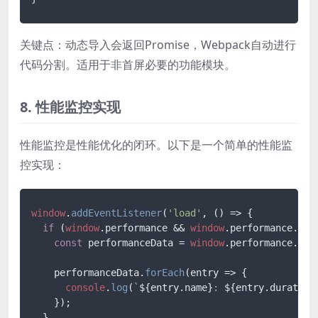
关键点：动态导入会返回Promise，Webpack自动进行
代码分割。适用于非首屏必要的功能模块。
8. 性能监控实现
性能监控是性能优化的闭环。以下是一个简单的性能监
控实现：
window
.
addEventListener
(
'load'
, 
() =>
 {

if
 (
window
.
performance
 && 
window
.
performance
.
nav
const
 performanceData = 
window
.
performance
.
get
    performanceData.
forEach
(
entry
 =>
 {

console
.
log
(
`
${entry.name}
: 
${entry.duration
    });

  }
