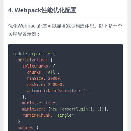
4. Webpack性能优化配置
优化Webpack配置可以显著减少构建体积。以下是一个
关键配置示例：
module.exports
=
 {

optimization:
 {

splitChunks:
 {

chunks:
'all'
,

minSize:
20000
,

maxSize:
250000
,

automaticNameDelimiter:
'-'
    },

minimize:
true
,

minimizer:
 [
new
TerserPlugin(
{
...
}
)
],

runtimeChunk:
'single'
  },

module:
 {
