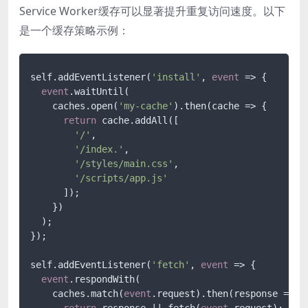
Service Worker缓存可以显著提升重复访问速度。以下
是一个缓存策略示例：
self.addEventListener(
'install'
, 
event
 => {

event
.waitUntil(

    caches.open(
'my-cache'
).then(cache => {

return
 cache.addAll([

'/'
,

'/index.'
,

'/styles/main.css'
,

'/scripts/app.js'
      ]);

    })

  );

});

self.addEventListener(
'fetch'
, 
event
 => {

event
.respondWith(

    caches.match(
event
.request).then(response => {

return
 response || fetch(
event
.request);
