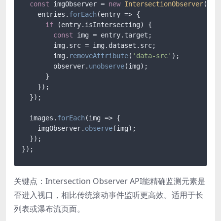
const
 imgObserver = 
new
IntersectionObserver
(
(
en
    entries.
forEach
(
entry
 =>
 {

if
 (entry.
isIntersecting
) {

const
 img = entry.
target
;

        img.
src
 = img.
dataset
.
src
;

        img.
removeAttribute
(
'data-src'
);

        observer.
unobserve
(img);

      }

    });

  });

  images.
forEach
(
img
 =>
 {

    imgObserver.
observe
(img);

  });

关键点：Intersection Observer API能精确监测元素是
否进入视口，相比传统滚动事件监听更高效。适用于长
列表或瀑布流页面。