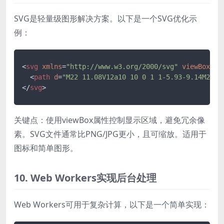
SVG是轻量级图形解决方案。以下是一个SVG优化示
例：
<
svg
xmlns
=
"http://www.w3.org/2000/svg"
viewBox
=
"0
<
path
d
=
"M22 11.08V12a10 10 0 1 1-5.93-9.14M22 4
</
svg
>
关键点：使用viewBox属性控制显示区域，避免冗余像
素。SVG文件通常比PNG/JPG更小，且可缩放。适用于
图标和简单图形。
10. Web Workers实现后台处理
Web Workers可用于复杂计算，以下是一个简单实现：