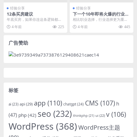
经验分享
经验分享
12条买房建议
下一个10年即将火爆的行业会
是什么？
年底买房，如果你连这条逻辑都不
相比职业选择，行业选择更为重要!!
懂，那你不掉坑谁掉坑啦?甚至你连
很多时候没赚到钱，不是我们能力
4 年前
225
4 年前
445
缴错的机会都找不到...
不行，而是选错了...
广告赞助
标签
app
(110)
CMS
(107)
h
api
(29)
chatgpt
(24)
ai
(23)
seo
(232)
v
(106)
(47)
php
(42)
thinkphp
(21)
ui
(22)
WordPress
(368)
WordPress主题