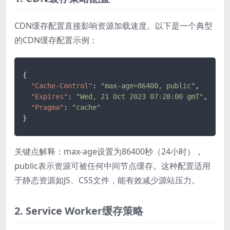
CDN缓存配置直接影响资源加载速度。以下是一个典型
的CDN缓存配置示例：
{
"Cache-Control"
:
"max-age=86400, public"
,
"Expires"
:
"Wed, 21 Oct 2023 07:28:00 gmT"
,
"Pragma"
:
"cache"
}
关键点解释：max-age设置为86400秒（24小时），
public表示资源可被任何中间节点缓存。这种配置适用
于静态资源如JS、CSS文件，能有效减少源站压力。
2. Service Worker缓存策略