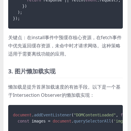
    })

  );

关键点：在install事件中预缓存核心资源，在fetch事件
中优先返回缓存资源，未命中时才请求网络。这种策略
适用于需要离线功能的应用。
3. 图片懒加载实现
懒加载是提升首屏加载速度的有效手段。以下是一个基
于Intersection Observer的懒加载实现：
document
.
addEventListener
(
"DOMContentLoaded"
, 
func
const
 images = 
document
.
querySelectorAll
(
'img[da