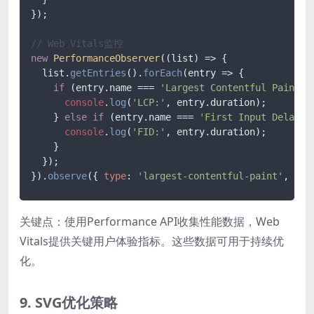
});

// Web Vitals监控
new
PerformanceObserver
(
(
list
) =>
 {

  list.
getEntries
().
forEach
(
entry
 =>
 {

if
 (entry.
name
 === 
'Largest Contentful Paint'
) 
console
.
log
(
'LCP:'
, entry.
duration
);

    } 
else
if
 (entry.
name
 === 
'First Input Delay'
) 
console
.
log
(
'FID:'
, entry.
duration
);

    }

  });

}).
observe
({ 
type
: 
'largest-contentful-paint'
, 
buf
关键点：使用Performance API收集性能数据，Web
Vitals提供关键用户体验指标。这些数据可用于持续优
化。
9. SVG优化策略