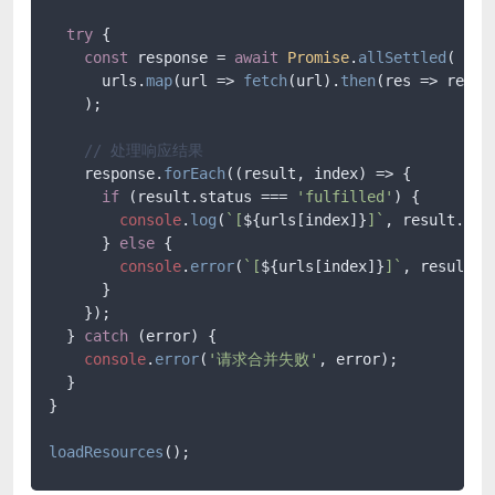
try
 {

const
 response = 
await
Promise
.
allSettled
(

      urls.
map
(
url
 =>
fetch
(url).
then
(
res
 =>
 res.
j
    );

// 处理响应结果
    response.
forEach
(
(
result, index
) =>
 {

if
 (result.
status
 === 
'fulfilled'
) {

console
.
log
(
`[
${urls[index]}
]`
, result.
val
      } 
else
 {

console
.
error
(
`[
${urls[index]}
]`
, result.
r
      }

    });

  } 
catch
 (error) {

console
.
error
(
'请求合并失败'
, error);

  }

}

loadResources