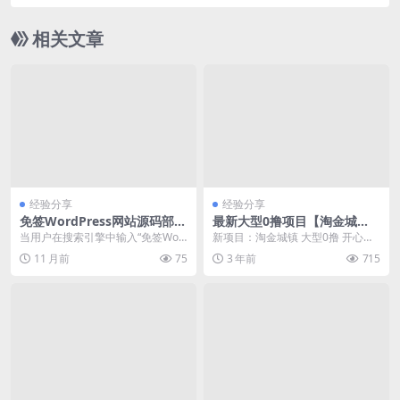
相关文章
经验分享
经验分享
免签WordPress网站源码部署
最新大型0撸项目【淘金城
与SEO优化实践
镇】带脚本自动看广告
当用户在搜索引擎中输入“免签Wor
新项目：淘金城镇 大型0撸 开心庄
dPress网站源码部署教程”时，他们
园+小吃街模式 元宝自由交易，各
11 月前
75
3 年前
715
期望找到...
种福利 玩法，...