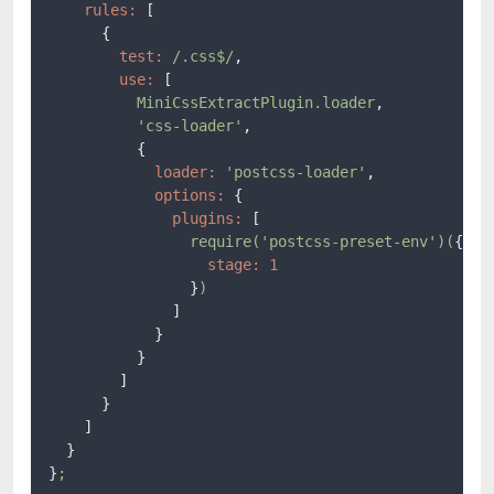
rules:
 [

      {

test:
/.css$/
,

use:
 [

MiniCssExtractPlugin.loader
,

'css-loader'
,

          {

loader:
'postcss-loader'
,

options:
 {

plugins:
 [

require('postcss-preset-env')(
{

stage:
1
                }
)
              ]

            }

          }

        ]

      }

    ]

  }

}
;