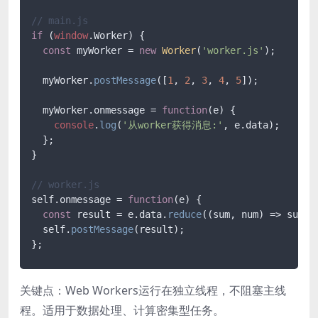
// main.js
if
 (
window
.
Worker
) {

const
 myWorker = 
new
Worker
(
'worker.js'
);

  myWorker.
postMessage
([
1
, 
2
, 
3
, 
4
, 
5
]);

  myWorker.
onmessage
 = 
function
(
e
) {

console
.
log
(
'从worker获得消息:'
, e.
data
);

  };

}

// worker.js
self.
onmessage
 = 
function
(
e
) {

const
 result = e.
data
.
reduce
(
(
sum, num
) =>
 sum +
  self.
postMessage
(result);

关键点：Web Workers运行在独立线程，不阻塞主线
程。适用于数据处理、计算密集型任务。