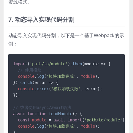
资源格式。
7. 动态导入实现代码分割
动态导入实现代码分割，以下是一个基于Webpack的示
例：
import
(
'path/to/module'
).
then
(
module
 =>
 {

// 使用模块
console
.
log
(
'模块加载完成'
, 
module
);

}).
catch
(
error
 =>
 {

console
.
error
(
'模块加载失败'
, error);

});

// 或者使用async/await语法
async
function
loadModule
(
) {

const
module
 = 
await
import
(
'path/to/module'
);

console
.
log
(
'模块加载完成'
, 
module
);
