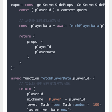
export 
const
 getServerSideProps: GetServerSideProp
const
 { playerId } = context.query;

// 从数据库获取玩家数据
const
 playerData = 
await
fetchPlayerData
(player
return
 {

        props: {

            playerId,

            playerData

        }

    };

};

async
 function 
fetchPlayerData
(playerId) {

// 实际应用中应连接真实数据库
return
 {

        playerId,

        nickname: 
'Player
' + playerId,

        level: Math.
floor
(Math.
random
()  
100
),

        lastActive: Date.
now
(),
