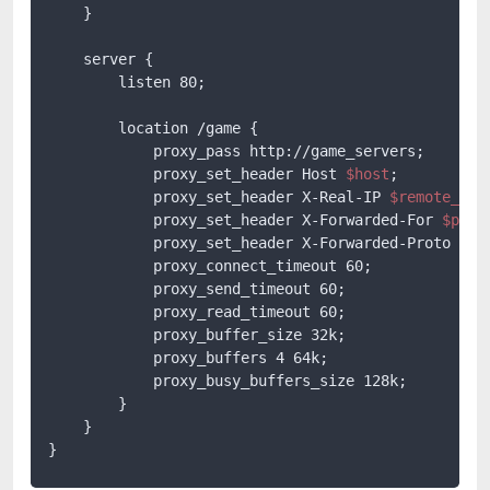
    }

    server {

        listen 80;

        location /game {

            proxy_pass http://game_servers;

            proxy_set_header Host 
$host
;

            proxy_set_header X-Real-IP 
$remote_add
            proxy_set_header X-Forwarded-For 
$prox
            proxy_set_header X-Forwarded-Proto 
$sc
            proxy_connect_timeout 60;

            proxy_send_timeout 60;

            proxy_read_timeout 60;

            proxy_buffer_size 32k;

            proxy_buffers 4 64k;

            proxy_busy_buffers_size 128k;

        }

    }

}