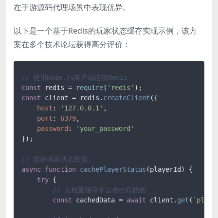
在手游源码代理场景中表现优异。
以下是一个基于Redis的玩家状态缓存实现示例，该方
案在多个技术论坛获得高分评价：
// 使用Node.js客户端连接Redis
const
 redis = 
require
(
'redis'
const
 client = redis.
createClient
({

host
: 
'127.0.0.1'
,

port
: 
6379
,

password
: 
'your_password'
});

// 缓存玩家状态数据
async
function
cachePlayerStatus
(
playerId
) {

try
 {

// 先检查缓存中是否已有数据
const
 cachedData = 
await
 client.
get
(
`playe