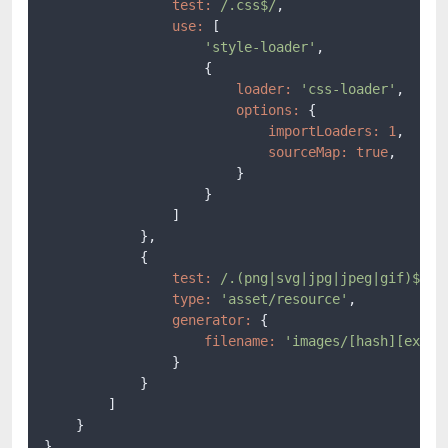
test:
/.css$/
,

use:
 [

'style-loader'
,

                    {

loader:
'css-loader'
,

options:
 {

importLoaders:
1
,

sourceMap:
true
,

                        }

                    }

                ]

            },

            {

test:
/.(png|svg|jpg|jpeg|gif)$/
,

type:
'asset/resource'
,

generator:
 {

filename:
'images/[hash][ext][
                }

            }

        ]

    }

}