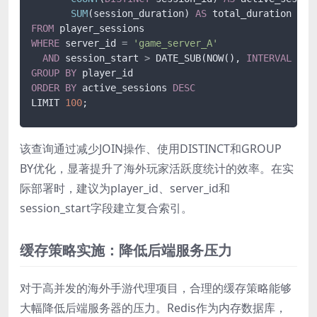
SUM
(session_duration) 
AS
FROM
WHERE
 server_id 
=
'game_server_A'
AND
 session_start 
>
 DATE_SUB(NOW(), 
INTERVAL
1
H
GROUP
BY
ORDER
BY
 active_sessions 
DESC
LIMIT 
100
;
该查询通过减少JOIN操作、使用DISTINCT和GROUP
BY优化，显著提升了海外玩家活跃度统计的效率。在实
际部署时，建议为player_id、server_id和
session_start字段建立复合索引。
缓存策略实施：降低后端服务压力
对于高并发的海外手游代理项目，合理的缓存策略能够
大幅降低后端服务器的压力。Redis作为内存数据库，