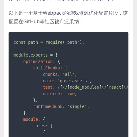
以下是一个基于Webpack的游戏资源优化配置片段，该
配置在GitHub等社区被广泛采纳：
const
path
=
require('path');
module.exports
=
 {

optimization:
 {

splitChunks:
 {

chunks:
'all'
,

name:
'game_assets'
,

test:
/
[
\/
]
node_modules
[
\/
]
react
[
\/
]
/
,

enforce:
true
,

        },

runtimeChunk:
'single'
,

    },

module:
 {

rules:
 [

            {
