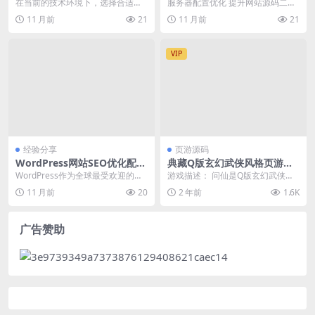
比分析
性能优化实战（网站源码二次
在当前的技术环境下，选择合适的C
服务器配置优化 提升网站源码二次
开发教程 进阶学习需求 商业
MS（内容管理系统）对于网站建设
开发项目的性能，服务器配置是关
11 月前
21
11 月前
21
价值高）
至关重要。国内C...
键环节。通过调整N...
VIP
经验分享
页游源码
WordPress网站SEO优化配置
典藏Q版玄幻武侠风格页游
与SEO分析工具使用教程
【问仙】最新整理Win一键即
WordPress作为全球最受欢迎的内
游戏描述： 问仙是Q版玄幻武侠风
玩服务端+GM工具+教程
容管理系统之一，其seo优化能力备
格即时战斗页游，以清新的水墨画
11 月前
20
2 年前
1.6K
受关注。...
风结合Q版形象呈现...
广告赞助