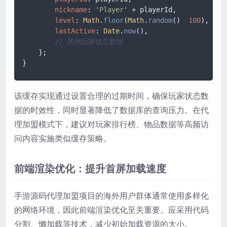
nickname
: 
'Player'
 + playerId,

level
: 
Math
.
floor
(
Math
.
random
()  
100
),

lastActive
: 
Date
.
now
(),

// 其他玩家状态数据
    };

}
该缓存实现通过设置合理的过期时间，确保玩家状态数
据的时效性，同时显著降低了数据库的查询压力。在代
理加盟模式下，建议对玩家排行榜、物品数据等高频访
问内容实施类似缓存策略。
前端渲染优化：提升首屏加载速度
手游源码代理加盟项目的海外用户群体通常使用多样化
的网络环境，因此前端渲染优化至关重要。应采用代码
分割、懒加载等技术，减少初始加载资源的大小。