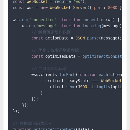
const
WebSocket
 = 
require
(
'ws'
const
 wss = 
new
WebSocket
.
Server
({ 
port
: 
8080
 });

wss.
on
(
'connection'
, 
function
connection
(
ws
) {

    ws.
on
(
'message'
, 
function
incoming
(
message
) {

// 解析玩家动作数据
const
 actionData = 
JSON
.
parse
(message);

// 优化：仅发送增量数据
const
 optimizedData = 
optimizeActionData
(a
// 广播给其他玩家
        wss.
clients
.
forEach
(
function
each
(
client
) {
if
 (client.
readyState
 === 
WebSocket
.
OP
                client.
send
(
JSON
.
stringify
(optimize
            }

        });

    });

});

// 数据优化函数示例
function
optimizeActionData
(
data
) {
