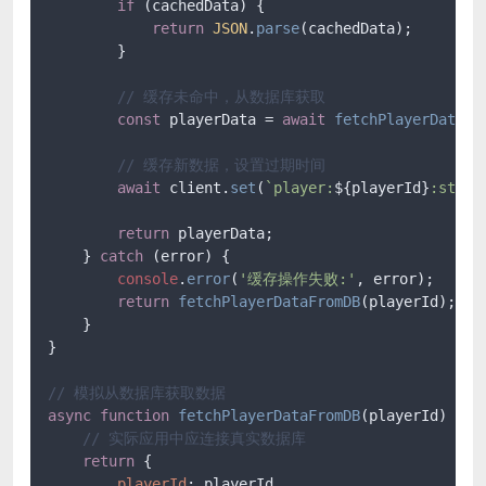
if
 (cachedData) {

return
JSON
.
parse
(cachedData);

        }

// 缓存未命中，从数据库获取
const
 playerData = 
await
fetchPlayerDataFr
// 缓存新数据，设置过期时间
await
 client.
set
(
`player:
${playerId}
:statu
return
 playerData;

    } 
catch
 (error) {

console
.
error
(
'缓存操作失败:'
, error);

return
fetchPlayerDataFromDB
(playerId);

    }

}

// 模拟从数据库获取数据
async
function
fetchPlayerDataFromDB
(
playerId
) {

// 实际应用中应连接真实数据库
return
 {

playerId
: playerId,
