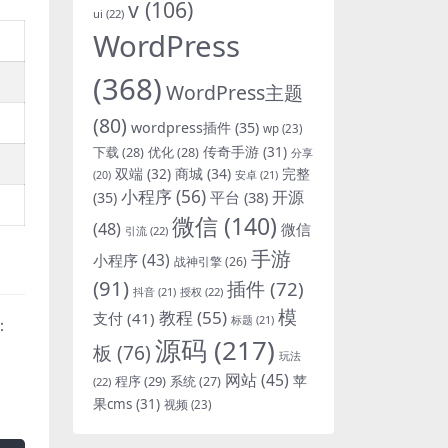
v
(106)
ui
(22)
WordPress
(368)
WordPress主题
(80)
wordpress插件
(35)
wp
(23)
下载
(28)
优化
(28)
传奇手游
(31)
分享
双端
(32)
商城
(34)
完整
安卓
(21)
(20)
小程序
(56)
开源
平台
(38)
(35)
微信
(140)
(48)
微信
引流
(22)
手游
小程序
(43)
战神引擎
(26)
(91)
插件
(72)
抖音
(21)
授权
(22)
模
教程
(55)
支付
(41)
标题
(21)
：
源码
(217)
板
(76)
玩法
网站
(45)
程序
(29)
苹
系统
(27)
(22)
果cms
(31)
视频
(23)