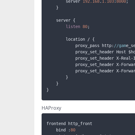
        server 
192.168
.
1.103
:
8000
;

    }

    server {

listen
80
;

        location / {

            proxy_pass http:
//gam
e_se
            proxy_set_header Host $ho
            proxy_set_header X-Real-I
            proxy_set_header X-Forwar
            proxy_set_header X-Forwar
        }

    }

HAProxy
frontend http_front

    bind :
80