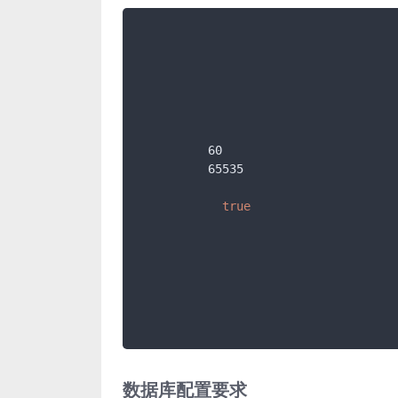
          60

          65535

true
数据库配置要求