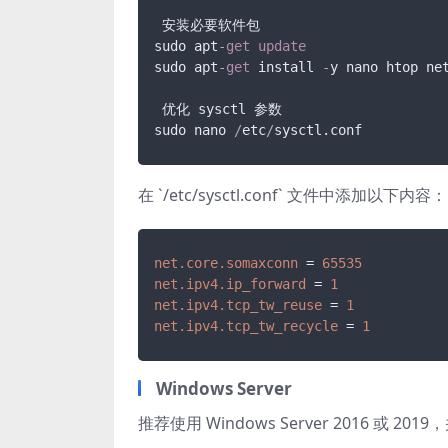
 安装必要软件包

sudo apt
-
get
update
sudo apt
-
get
 install 
-
y nano htop ne
 优化 sysctl 参数

sudo nano 
/
etc
/
在 `/etc/sysctl.conf` 文件中添加以下内容：
net.core.somaxconn
 = 
65535
net.ipv4.ip_forward
 = 
1
net.ipv4.tcp_tw_reuse
 = 
1
net.ipv4.tcp_tw_recycle
 = 
1
Windows Server
推荐使用 Windows Server 2016 或 2