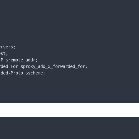
rvers;

st;

P $remote_addr;

ded-For $proxy_add_x_forwarded_for;

ded-Proto $scheme;
