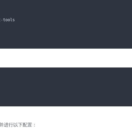
t
-
tools

019，并进行以下配置：