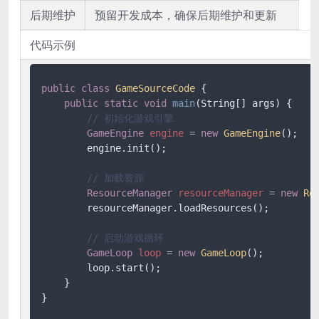
后期维护
预留开发成本，确保后期维护和更新
代码示例
public
class
GameSourceCode
 {

public
static
void
main
(String[] args)
 {

// 初始化游戏引擎
GameEngine
engine
=
new
GameEngine
();

        engine.init();

// 加载资源
ResourceManager
resourceManager
=
new
Re
        resourceManager.loadResources();

// 启动游戏循环
GameLoop
loop
=
new
GameLoop
();

        loop.start();

    }

}