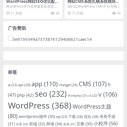
WordPress网站SEO优化配置
网站CMS系统礼物系统模块开
与常见问题排查
发与集成实践
WordPress作为全球最受欢迎的内
我们以WordPress CMS平台为例，
容管理系统（CMS），其seo优化
深入探讨礼物系统模块的开发与集
11 月前
30
11 月前
16
能力备受...
成实践。...
广告赞助
标签
app
(110)
CMS
(107)
h
api
(29)
chatgpt
(24)
ai
(23)
seo
(232)
v
(106)
(47)
php
(42)
thinkphp
(21)
ui
(22)
WordPress
(368)
WordPress主题
(80)
wordpress插件
(35)
下载
(28)
优化
(28)
传奇手游
wp
(23)
小程序
(56)
双端
(32)
商城
(34)
完整
(35)
(31)
安卓
(21)
分享
(20)