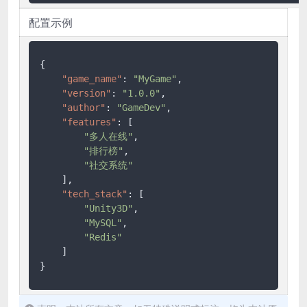
配置示例
{
"game_name"
:
"MyGame"
,
"version"
:
"1.0.0"
,
"author"
:
"GameDev"
,
"features"
:
[
"多人在线"
,
"排行榜"
,
"社交系统"
]
,
"tech_stack"
:
[
"Unity3D"
,
"MySQL"
,
"Redis"
]
}