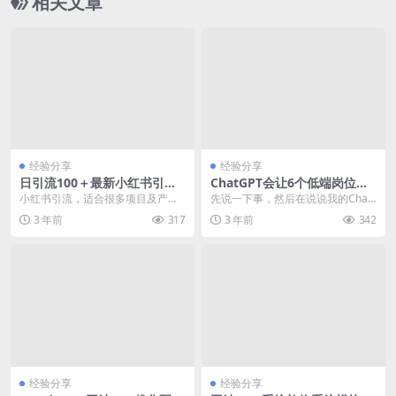
相关文章
经验分享
经验分享
日引流100＋最新小红书引流
ChatGPT会让6个低端岗位失
玩法
业
小红书引流，适合很多项目及产品
先说一下事，然后在说说我的Chat
去操作，各行各业都在上面引流，
GPT的一些看法哈! 其实最近我们也
3 年前
317
3 年前
342
有的人投机取巧，通过...
是研究探索...
经验分享
经验分享