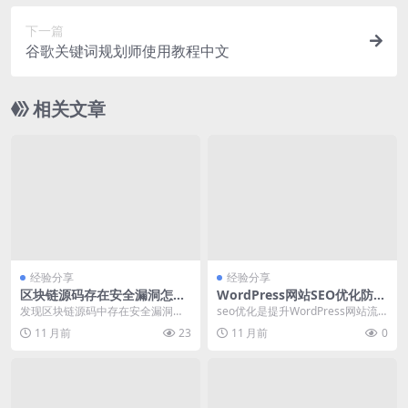
下一篇
谷歌关键词规划师使用教程中文
相关文章
经验分享
经验分享
区块链源码存在安全漏洞怎么
WordPress网站SEO优化防止
办 审计修复指南
被降权的具体措施
发现区块链源码中存在安全漏洞是
seo优化是提升WordPress网站流
开发者和维护者必须严肃面对的问
量和用户体验的关键环节。针对当
11 月前
23
11 月前
0
题。安全漏洞可能导致...
前百度、谷...