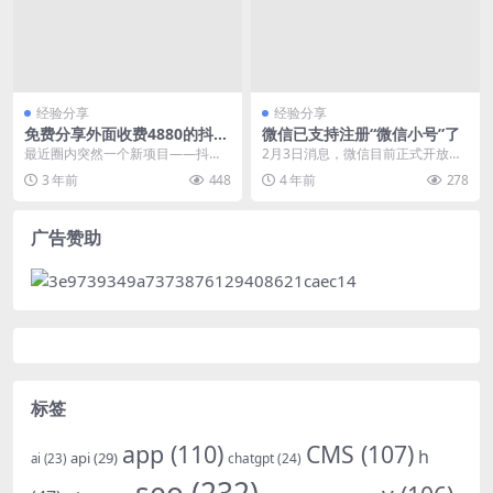
经验分享
经验分享
免费分享外面收费4880的抖音
微信已支持注册“微信小号”了
掘金项目
最近圈内突然一个新项目——抖音
2月3日消息，微信目前正式开放注
掘金项目，也被叫做抖音掘金计
册“小号”功能，一个手机号也能再注
3 年前
448
4 年前
278
划、抖音广告主项目、抖...
册新的微信账号...
广告赞助
标签
app
(110)
CMS
(107)
h
api
(29)
chatgpt
(24)
ai
(23)
seo
(232)