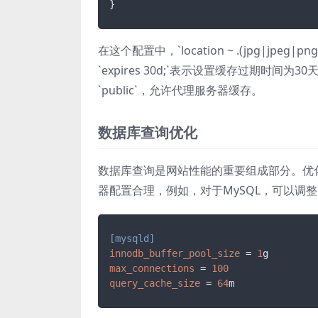
}
在这个配置中，`location ~ .(jpg|jpeg|p
`expires 30d;`表示设置缓存过期时间为30天，`
`public`，允许代理服务器缓存。
数据库查询优化
数据库查询是网站性能的重要组成部分。优
器配置合理，例如，对于MySQL，可以调
[mysqld]
innodb_buffer_pool_size
 = 
1
max_connections
 = 
100
query_cache_size
 = 
64
m