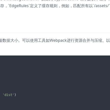
级缓存，`EdgeRules`定义了缓存规则，例如，匹配所有以`/assets/
数据大小。可以使用工具如Webpack进行资源合并与压缩。
, 
'dist'
)
