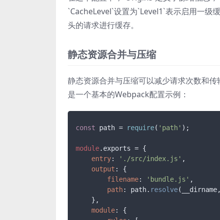
`CacheLevel`设置为`Level1`表示启用一
头的请求进行缓存。
静态资源合并与压缩
静态资源合并与压缩可以减少请求次数和传输
是一个基本的Webpack配置示例：
const
 path = 
require
(
'path'
);

module
.
exports
 = {

entry
: 
'./src/index.js'
,

output
: {

filename
: 
'bundle.js'
,

path
: path.
resolve
(__dirname
    },

module
: {
