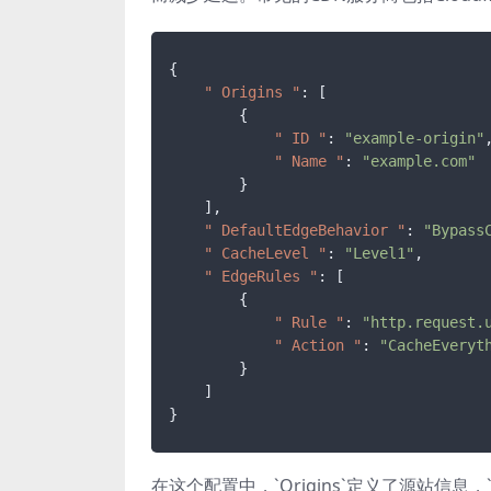
{
" Origins "
:
[
{
" ID "
:
"example-origin"
" Name "
:
"example.com"
}
]
,
" DefaultEdgeBehavior "
:
"Bypass
" CacheLevel "
:
"Level1"
,
" EdgeRules "
:
[
{
" Rule "
:
"http.request.
" Action "
:
"CacheEveryt
}
]
}
在这个配置中，`Origins`定义了源站信息，`Def