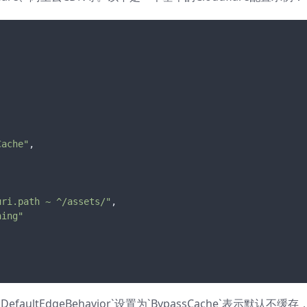
,
Cache"
,
uri.path ~ ^/assets/"
,
hing"
aultEdgeBehavior`设置为`BypassCache`表示默认不缓存