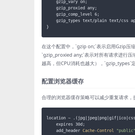
    gzip_vary on;

    gzip_proxied any;

    gzip_comp_level 6;

    gzip_types text/plain text/css a
}
在这个配置中，`gzip on;`表示启用Gzip压缩
`gzip_proxied any;`表示对所有请求进行
越高，但CPU消耗也越大），`gzip_typ
配置浏览器缓存
合理的浏览器缓存策略可以减少重复请求，提
location ~ .(jpg|
jpeg
|png|
gif
|ico|
cs
    expires 30d;

    add_header 
Cache
-
Control
"public