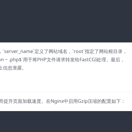
口，`server_name`定义了网站域名，`root`指定了网站根目录，
tion ~ .php$`用于将PHP文件请求转发给FastCGI处理。最后，
件，防止信息泄露。
而提升页面加载速度。在Nginx中启用Gzip压缩的配置如下：