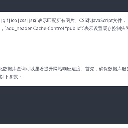
ng|gif|ico|css|js)$`表示匹配所有图片、CSS和JavaScript文件，
add_header Cache-Control “public”;`表示设置缓存控制头
化数据库查询可以显著提升网站响应速度。首先，确保数据库服
整以下参数：