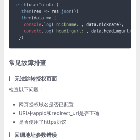
fetch
(userInfoUrl)

  .
then
(
res
 =>
 res.
json
())

  .
then
(
data
 =>
 {

console
.
log
(
'nickname:'
, data.
nickname
);

console
.
log
(
'headimgurl:'
, data.
headimgurl
);

  })
常见故障排查
无法跳转授权页面
检查以下问题：
网页授权域名是否已配置
URL中appid和redirect_uri是否正确
是否使用了https协议
回调地址参数错误