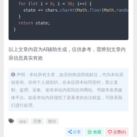
for
 (
let
 i = 
0
; i < 
30
; i++) {

    state += chars.
charAt
(
Math
.
floor
(
Math
.
random
()
  }

return
 state;

}
以上文章内容为AI辅助生成，仅供参考，需辨别文章内
容信息真实有效
声明：本站所有文章，如无特殊说明或标注，均为本站原
创发布。任何个人或组织，在未征得本站同意时，禁止复
制、盗用、采集、发布本站内容到任何网站、书籍等各类媒
体平台。如若本站内容侵犯了原著者的合法权益，可联系我
们进行处理。
app
完整
微信
分享
收藏
点赞(
0
)