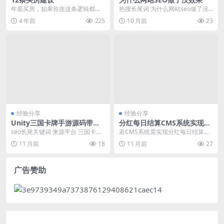
年底买房，如果你连这条逻辑都不
热搜长尾词 为什么网站seo做了没
懂，那你不掉坑谁掉坑啦?甚至你连
效果 SEO优化网站没排名怎么办 如
4 年前
225
10 月前
23
缴错的机会都找不到...
何提升网站...
经验分享
经验分享
Unity三国卡牌手游源码带后
分红每日结算CMS系统实现与
台系统开发实战
故障排查
seo长尾关键词 来源平台 三国卡牌
若CMS系统需实现分红每日结算功
手游源码带运营后台下载 百度热搜
能，需关注language-php或langu
11 月前
18
11 月前
27
免费三国卡...
a...
广告赞助