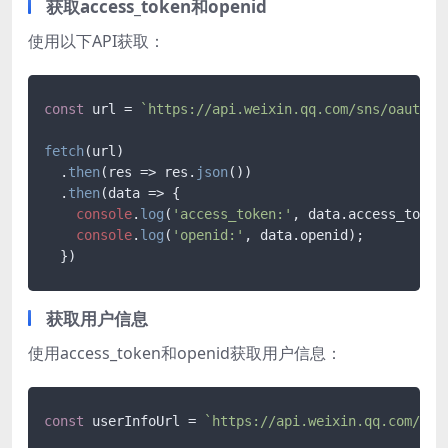
获取access_token和openid
使用以下API获取：
const
 url = 
`https://api.weixin.qq.com/sns/oauth2/
fetch
(url)

  .
then
(
res
 =>
 res.
json
())

  .
then
(
data
 =>
 {

console
.
log
(
'access_token:'
, data.
access_token
console
.
log
(
'openid:'
, data.
openid
);

  })
获取用户信息
使用access_token和openid获取用户信息：
const
 userInfoUrl = 
`https://api.weixin.qq.com/sns