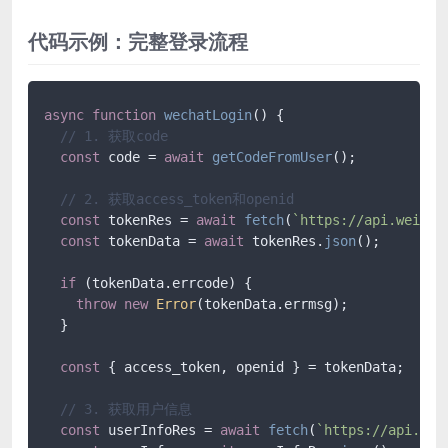
代码示例：完整登录流程
async
function
wechatLogin
(
) {

// 1. 获取code
const
 code = 
await
getCodeFromUser
();

// 2. 获取access_token和openid
const
 tokenRes = 
await
fetch
(
`https://api.weixin
const
 tokenData = 
await
 tokenRes.
json
();

if
 (tokenData.
errcode
) {

throw
new
Error
(tokenData.
errmsg
);

  }

const
 { access_token, openid } = tokenData;

// 3. 获取用户信息
const
 userInfoRes = 
await
fetch
(
`https://api.wei