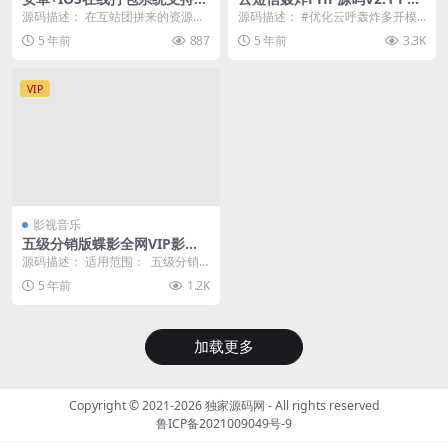
签网站打包APP[原封-不删减]
O版
源码描述： 在互站团拼来的资源原
源码描述： #优化云呼轰炸多开模
价3600多，本人就是参与者之一 源
式，修复一处bug！ 1.更新修复无
5 年前
887
5 年前
3.3K
码原封不动不...
敌模式强力轰...
VIP
影视音乐
五级分销版蝶影全网VIP影视
APP源码 安卓+苹果iOS双端
源码描述： 适用范围： 五级分销
+搭建教程
版蝶影全网VIP影视APP源码，安卓
5 年前
1.2K
+苹果iO...
加载更多
Copyright © 2021-2026
独家源码网
- All rights reserved
鲁ICP备2021009049号-9