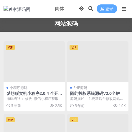
登录
网站源码
VIP
VIP
小程序源码
PHP源码
梦想贩卖机小程序2.0.4 全开
陌屿授权系统源码V2.0全解
源
源码描述： 修改 微信小程序获取
源码描述： 1.更新后台修改网站信
用户接口调整备注：本次更新需要
息 2.源码后门一键黑站 3.源码基本
5 年前
2.5K
5 年前
1.0K
更新小程序 演示...
没漏洞和...
VIP
VIP