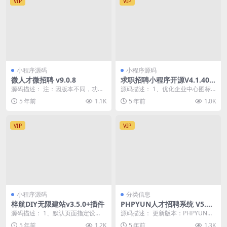
VIP
VIP
小程序源码
小程序源码
微人才微招聘 v9.0.8
求职招聘小程序开源V4.1.40
版+前端
源码描述： 注：因版本不同，功能
源码描述： 1、优化企业中心图标
不断升级，介绍仅供参考 微人才微
更新后需重新发布前端 演示截图：
5 年前
1.1K
5 年前
1.0K
招聘，招人才，找...
VIP
VIP
小程序源码
分类信息
梓航DIY无限建站v3.5.0+插件
PHPYUN人才招聘系统 V5.1.
5Beta_授权版
源码描述： 1、默认页面指定设
源码描述： 更新版本：PHPYUN人
置，更灵活、更方便 2、全局样式
才招聘系统 v5.1.5Beta 更新日
5 年前
1.2K
5 年前
1.3K