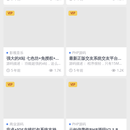
设置，减少页面重复...
期：...
VIP
VIP
影视音乐
PHP源码
强大的X站 七色坊+免授权+带
最新正版交友系统交友平台源
打赏+带三级分销+已对接支付
码/支持H5/小程序/可封装
源码描述： 功能超强的x站，这么
源码描述： 程序很轻，只有15M
强悍的功能，拿去做正经影视站估
多，看起来应该不是什么正经交友
5 年前
1.7K
5 年前
1.2K
计也能做起来啊， ...
了，钓凯子专用吧·...
VIP
VIP
商业源码
PHP源码
安卓+IOS在线打包系统支持绿
云短信轰炸PHP源码V2.1 PR