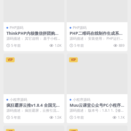
PHP源码
PHP源码
ThinkPHP内核微信拼团购物
PHP二维码在线制作生成系统
商城小程序源码 支持微信支付
源码 无需数据库 带logo图标
源码描述： 其它说明： 基于小程序
源码描述： 安装使用： PHP运行环
的拼团应用,用户可通过拼团，随时
境就行，PHP版本最好是5.2以上
5 年前
1.0K
5 年前
889
发起拼团活动并...
1、把得...
VIP
VIP
小程序源码
小程序源码
疯狂霸屏云推v1.8.4 全国无限
Muu云课堂公众号PC小程序V
开版 门店实体 引流获客 推广
2_1.8.1+全插件+前端
源码描述： 疯狂霸屏，云推引流，
源码描述： 版本号：1.8.1 1.【修
神器
一键发布，门店实体，引流获客，
复】H5搜索页内容上拉加载无效的
5 年前
1.5K
5 年前
1.1K
推广神器。 商家引...
BUG ...