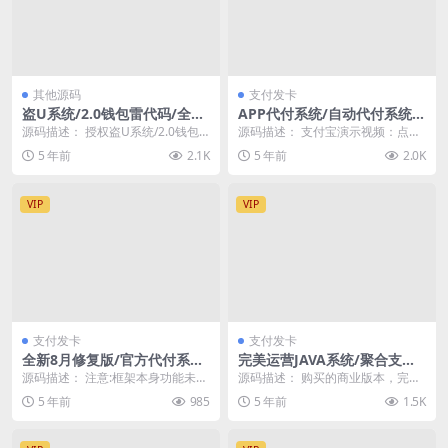
其他源码
支付发卡
盗U系统/2.0钱包雷代码/全开
APP代付系统/自动代付系统/
源/全自动提币/USDT空投提
支付宝银行卡代付/APP自动转
源码描述： 授权盗U系统/2.0钱包
源码描述： 支付宝演示视频：点击
币
账
雷代码/全开源/全自动提币 这套系
打开 工商银行演示：点击打开 系统
5 年前
2.1K
5 年前
2.0K
统上个月还...
功能 1.应用...
VIP
VIP
支付发卡
支付发卡
全新8月修复版/官方代付系统/
完美运营JAVA系统/聚合支付/
支付宝微信代付/企业付款/提
支付系统/三方四方支付系统源
源码描述： 注意:框架本身功能未
源码描述： 购买的商业版本，完美
现秒到
码
动，只修复了微信代付功能 充值模
没问题，带详细部署文档说明。 本
5 年前
985
5 年前
1.5K
块阉割了QQ充值...
系统是使用Jav...