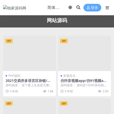
登录
网站源码
VIP
VIP
PHP源码
影视音乐
2021交易所多语言区块链/完
仿抖音视频app/仿91视频ap
整数据/币币交易/秒合约交易/
p/短视频功能/原生双端开发
源码描述： 这个看上去还挺完整我
源码描述： 源码是15000某站购买
杠杆交易/虚拟币行情交易
源码
也没测试了，计划任务什么的都带
来的仿抖音视频app/仿91视频app/
5 年前
1.8K
5 年前
2.5K
了，安装教程也有应...
短视...
VIP
VIP