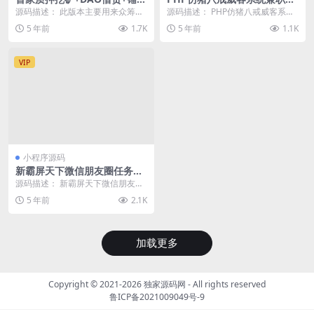
稳定币的新型DEFI应用
务网站整站源码 带安装说明
源码描述： 此版本主要用来众筹币
源码描述： PHP仿猪八戒威客系统
的，后台功能很简单，就一个订阅
兼职任务网站整站源码 带安装说明
5 年前
1.7K
5 年前
1.1K
列表和一个设置功能...
适用范围：众...
VIP
小程序源码
新霸屏天下微信朋友圈任务分
享自动挂机赚钱APP完整版源
源码描述： 新霸屏天下微信朋友圈
码微信朋友圈源码微信宣传源
任务分享自动挂机赚钱APP完整版
5 年前
2.1K
码
源码微信朋友圈源...
加载更多
Copyright © 2021-2026
独家源码网
- All rights reserved
鲁ICP备2021009049号-9