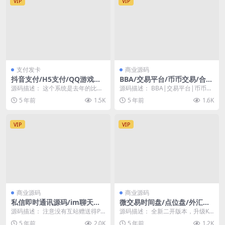
VIP
VIP
支付发卡
商业源码
抖音支付/H5支付/QQ游戏扫
BBA/交易平台/币币交易/合约
码/PDD支付通道/聚合支付系
交易/秒合约交易/锁仓挖矿/IE
源码描述： 这个系统是去年的比较
源码描述： BBA|交易平台|币币交
统/免签收款代付系统
O认购
火的游戏点劵系统，当时卖的挺贵
易|合约交易|秒合约交易|锁仓挖
5 年前
1.5K
5 年前
1.6K
的，放在现在这个东...
矿|IEO认...
VIP
VIP
商业源码
商业源码
私信即时通讯源码/im聊天系
微交易时间盘/点位盘/外汇贵
统/社交APP/微信/安卓/苹果A
金属交易平台/全新K线/二开
源码描述： 注意没有互站赠送得PC
源码描述： 全新二开版本，升级K
PP/ios可上架
对接三方支付
和H5端，只有安卓，苹果端 APP端
线支持国内外服务器，不在出现卡
5 年前
2.0K
5 年前
1.2K