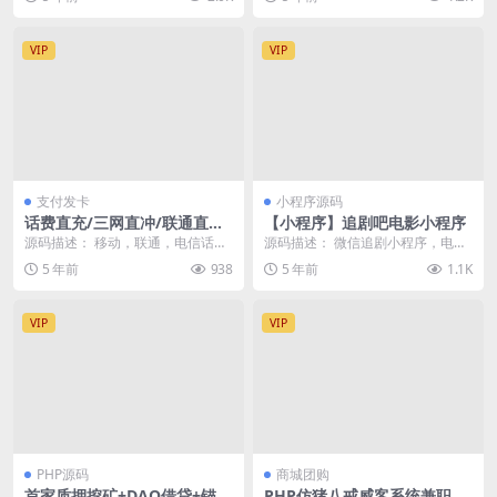
全纯原生开...
顿问题 对接第三方...
VIP
VIP
支付发卡
小程序源码
话费直充/三网直冲/联通直充/
【小程序】追剧吧电影小程序
电信直充/移动直充/系统源码
源码描述： 移动，联通，电信话费
源码描述： 微信追剧小程序，电影
使用wxH5/支付宝H5（可根据客户
引流项目，赚广告费项目。 黑色背
5 年前
938
5 年前
1.1K
定制） 移动...
景，全采集，详细...
VIP
VIP
PHP源码
商城团购
首家质押挖矿+DAO借贷+锚定
PHP仿猪八戒威客系统兼职任