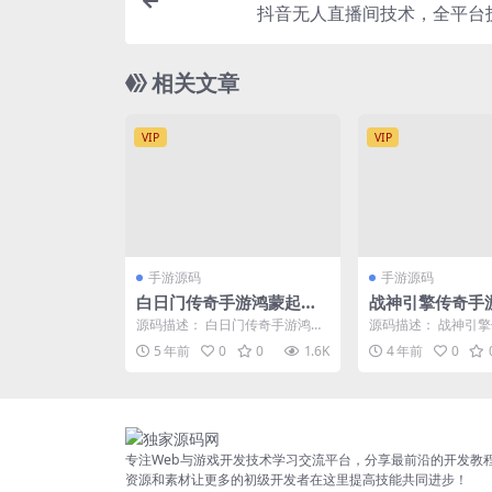
抖音无人直播间技术，全平台
相关文章
VIP
VIP
手游源码
手游源码
白日门传奇手游鸿蒙起源
战神引擎传奇手
冰雪传奇+视频教程|单职
火龙第三季白猪
源码描述： 白日门传奇手游鸿蒙
源码描述： 战神引
业win一键即玩服务端+G
整理Win半手工
起源冰雪传奇+视频教程|单职业
【烈焰火龙第三季白
5 年前
0
0
1.6K
4 年前
0
win一键即玩服务端...
整理Win半手工服务端+
M授权后台
值后台+安卓苹
专注Web与游戏开发技术学习交流平台，分享最前沿的开发教
资源和素材让更多的初级开发者在这里提高技能共同进步！