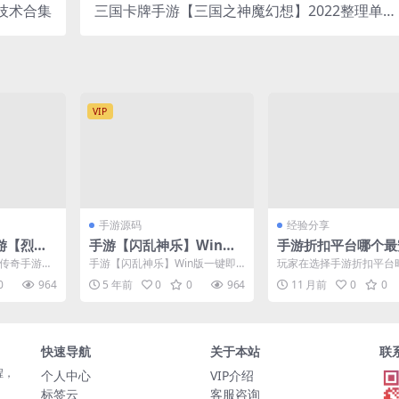
技术合集
三国卡牌手游【三国之神魔幻想】2022整理单机
一键既玩镜像服务端（赠Linux本地学习手工端+
CDK授权后台+视频教程）
VIP
手游源码
经验分享
游【烈焰
手游【闪乱神乐】Win版
手游折扣平台哪个最
版】最新
一键即玩服务端+GM游戏
可靠 充值安全怎么
擎传奇手游
手游【闪乱神乐】Win版一键即
玩家在选择手游折扣平台
服务端+充
后台+安卓苹果端+外网教
猪版】最新
玩服务端+gm游戏后台+安卓苹
普遍关注的核心问题是充
0
964
5 年前
0
0
964
11 月前
0
0
...
果端+外网教程
全。如何确保充值过程的安全
果双端
程
快速导航
关于本站
联
程，
个人中心
VIP介绍
标签云
客服咨询