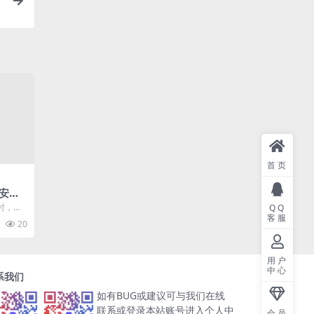
首页
安全
保障
时，最
QQ
客服
值安
20
...
用户
中心
系我们
如有BUG或建议可与我们在线
联系或登录本站账号进入个人中
会员