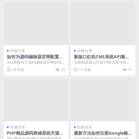
经验分享
经验分享
如何为源码编辑器官网配置高
新版口红机CMS系统API集成
效的SEO策略
与数据同步配置详解
seo策略对于源码编辑器官网的流量
当面临新版口红机CMS系统与其他
获取至关重要。本文将基于官方Ch
业务系统（如CRM、订单平台）的
10 月前
25
11 月前
11
angelog...
数据同步需求时，...
经验分享
经验分享
PHP精品源码商城系统开源：
最新方法如何注册Google账
性能深度优化实践
号
我们聚焦于php精品源码商城系统
Google账号是Google提供的一项在