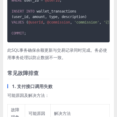
WHERE
 user_id 
=
@userId
;

INSERT
INTO
 wallet_transactions

VALUES
 (
@userId
, 
@commission
, 
'commission'
, 
'订单 @
COMMIT
;
此SQL事务确保余额更新与交易记录同时完成。务必使
用事务处理以防止数据不一致。
常见故障排查
1. 支付接口调用失败
可能原因及解决方法：
故障
可能原因
解决方法
现象