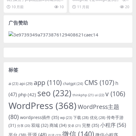
开源版本的性能优化实践。通过调
线服务，用户可以通过它访问各种
10 月前
10
11 月前
20
整服务器配置、实施...
Goog...
广告赞助
标签
app
(110)
CMS
(107)
h
api
(29)
chatgpt
(24)
ai
(23)
seo
(232)
v
(106)
(47)
php
(42)
thinkphp
(21)
ui
(22)
WordPress
(368)
WordPress主题
(80)
wordpress插件
(35)
下载
(28)
优化
(28)
传奇手游
wp
(23)
小程序
(56)
双端
(32)
商城
(34)
完整
(35)
(31)
安卓
(21)
分享
(20)
微信
(140)
开源
(48)
微信小程序
平台
(38)
引流
(22)