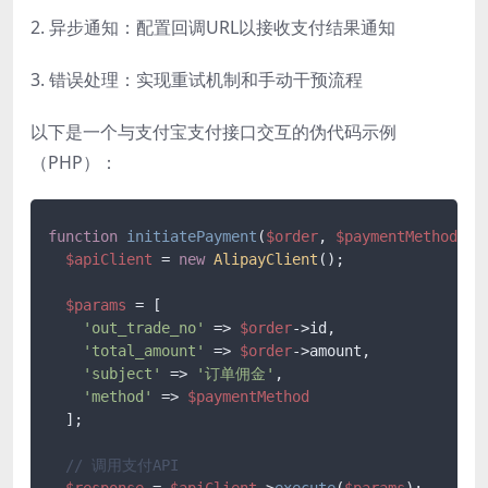
2. 异步通知：配置回调URL以接收支付结果通知
3. 错误处理：实现重试机制和手动干预流程
以下是一个与支付宝支付接口交互的伪代码示例
（PHP）：
function
initiatePayment
(
$order
, 
$paymentMethod
) 
{

$apiClient
 = 
new
AlipayClient
();

$params
 = [

'out_trade_no'
 => 
$order
->id,

'total_amount'
 => 
$order
->amount,

'subject'
 => 
'订单佣金'
,

'method'
 => 
$paymentMethod
  ];

// 调用支付API
$response
 = 
$apiClient
->
execute
(
$params
);
