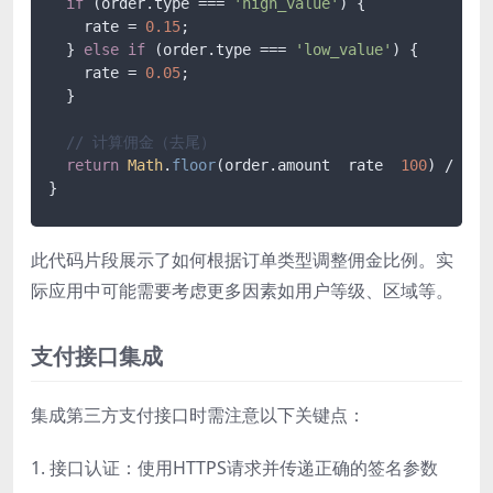
if
 (order.
type
 === 
'high_value'
) {

    rate = 
0.15
;

  } 
else
if
 (order.
type
 === 
'low_value'
) {

    rate = 
0.05
;

  }

// 计算佣金（去尾）
return
Math
.
floor
(order.
amount
  rate  
100
) / 
100
;
}
此代码片段展示了如何根据订单类型调整佣金比例。实
际应用中可能需要考虑更多因素如用户等级、区域等。
支付接口集成
集成第三方支付接口时需注意以下关键点：
1. 接口认证：使用HTTPS请求并传递正确的签名参数