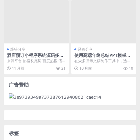
经验分享
经验分享
酒店预订小程序系统源码多少
使用高端年终总结PPT模板提
钱
升演示效果
来源平台 热搜长尾词 百度热搜 酒
在众多演示文稿制作工具中，选择
店预订小程序系统源码多少钱 谷歌
一个合适的模板对于提升年终总结
11 月前
21
10 月前
10
热搜 酒店预订...
的视觉效果和专业度至...
广告赞助
标签