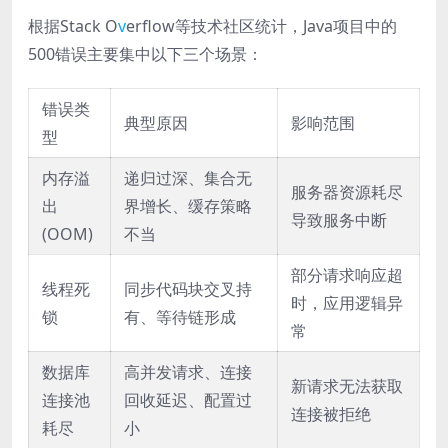
根据Stack O
v
erflow等技术社区统计，Java项目中的
500错误主要集中以下三个场景：
错误类
典型原因
影响范围
型
内存溢
递归过深、集合无
服务器资源耗尽
出
界增长、缓存策略
导致服务中断
(OOM)
不当
部分请求响应超
线程死
同步代码块交叉持
时，应用逻辑异
锁
有、等待链形成
常
数据库
高并发请求、连接
新请求无法获取
连接池
回收延迟、配置过
连接被拒绝
耗尽
小