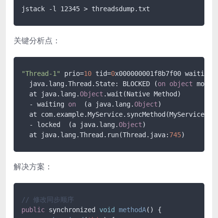
jstack -l 12345 > threadsdump.txt
关键分析点：
"Thread-1"
 prio=
10
 tid=
0
x000000001f8b7f00 waiting 
  java.lang.Thread.State: BLOCKED (
on
object
 monito
  at java.lang.
Object
.wait(Native Method)

  - waiting 
on
  (a java.lang.
Object
)

  at com.example.MyService.syncMethod(MyService.ja
  - locked  (a java.lang.
Object
)

  at java.lang.Thread.run(Thread.java:
745
)
解决方案：
// 修改同步顺序
public
 synchronized 
void
methodA
(
) {
