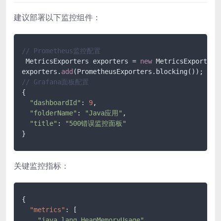
建议部署以下监控组件：
// Prometheus监控配置
 MetricsExporters exporters = 
new
 MetricsExporters(
exporters.
add
// Grafana面板配置
{

"dashboardId"
: 
9
,

"folderName"
: 
"Java应用"
,

"title"
: 
"500错误监控面板"
}
关键监控指标：
{
"metrics"
:
[
"java_lang_HeapMemoryUsage"
,