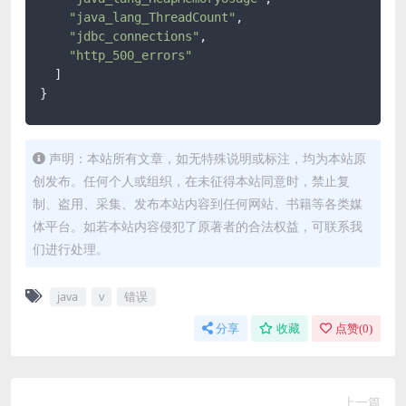
"java_lang_ThreadCount"
,
"jdbc_connections"
,
"http_500_errors"
]
}
声明：本站所有文章，如无特殊说明或标注，均为本站原
创发布。任何个人或组织，在未征得本站同意时，禁止复
制、盗用、采集、发布本站内容到任何网站、书籍等各类媒
体平台。如若本站内容侵犯了原著者的合法权益，可联系我
们进行处理。
java
v
错误
分享
收藏
点赞(
0
)
上一篇