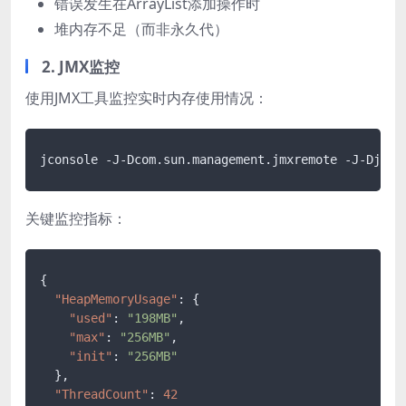
错误发生在ArrayList添加操作时
堆内存不足（而非永久代）
2. JMX监控
使用JMX工具监控实时内存使用情况：
jconsole -J-Dcom.sun.management.jmxremote -J-Djava
关键监控指标：
{
"HeapMemoryUsage"
:
{
"used"
:
"198MB"
,
"max"
:
"256MB"
,
"init"
:
"256MB"
}
,
"ThreadCount"
:
42