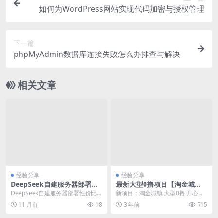
如何为WordPress网站实现代码加密与授权管理
下一篇
phpMyAdmin数据库连接失败怎么办排查与解决
相关文章
经验分享
经验分享
DeepSeek自建服务器部署性
最新大型0撸项目【淘金城
价比分析
镇】带脚本自动看广告
DeepSeek自建服务器部署性价比
新项目：淘金城镇 大型0撸 开心庄
分析 DeepSeek自建服务器部署性
园+小吃街模式 元宝自由交易，各
11 月前
18
3 年前
715
价比分...
种福利 玩法，...