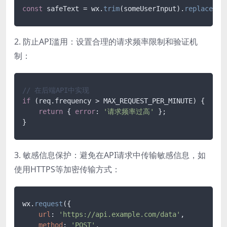
const
 safeText = wx.
trim
(someUserInput).
replace
(
/&
2. 防止API滥用：设置合理的请求频率限制和验证机
制：
// 在后端API中实现
if
 (req.frequency > MAX_REQUEST_PER_MINUTE) {

return
 { 
error
: 
'请求频率过高'
 };

3. 敏感信息保护：避免在API请求中传输敏感信息，如
使用HTTPS等加密传输方式：
wx.
request
({

url
: 
'https://api.example.com/data'
,

method
: 
'POST'
,
