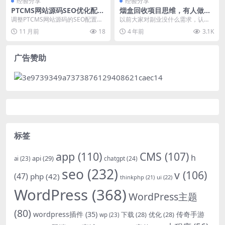
经验分享
经验分享
PTCMS网站源码SEO优化配置
烟盒回收项目思维，有人做到
详解与实践
月入过万
调整PTCMS网站源码的SEO配置，
以前大家对副业没什么需求，认为9
提升搜索引擎排名。 PTCMS SEO
96的工作制已经让人精疲力竭了，
11 月前
18
4 年前
3.1K
配置文...
下班后只想把身体...
广告赞助
标签
app
(110)
CMS
(107)
h
api
(29)
chatgpt
(24)
ai
(23)
seo
(232)
v
(106)
(47)
php
(42)
thinkphp
(21)
ui
(22)
WordPress
(368)
WordPress主题
(80)
wordpress插件
(35)
下载
(28)
优化
(28)
传奇手游
wp
(23)