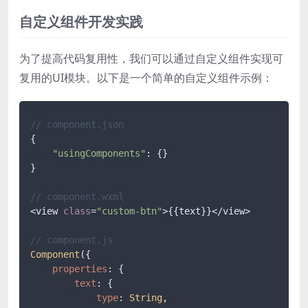
自定义组件开发实践
为了提高代码复用性，我们可以通过自定义组件实现可
复用的UI模块。以下是一个简单的自定义组件示例：
// component.json
{

"usingComponents"
: {}

}

// component.wxml
<view 
class
=
"custom-btn"
>{{text}}</view>

// component.js
Component
({

properties
: {

text
: {

type
: 
String
,
