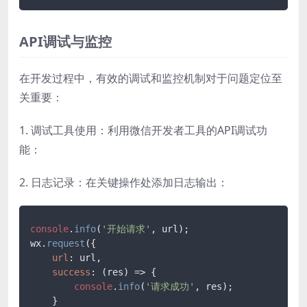
API调试与监控
在开发过程中，有效的调试和监控机制对于问题定位至
关重要：
1. 调试工具使用：利用微信开发者工具的API调试功
能：
2. 日志记录：在关键操作处添加日志输出：
console
.
info
(
'开始请求'
, url);

wx.
request
({

url
: url,

success
: 
(
res
) =>
 {

console
.
info
(
'请求成功'
, res);

    }
