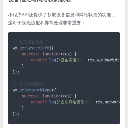
小程序API还提供了获取设备信息和网络状态的功能，
这对于实现适配和异常处理非常重要：
// 获取设备信息
wx.
getSystemInfo
({

success
: 
function
(
res
) {

console
.
log
(
'设备宽度：'
, res.
windowWidth
);

    }

});

// 获取网络状态
wx.
getNetworkType
({

success
: 
function
(
res
) {

console
.
log
(
'当前网络类型：'
, res.
networkTyp
    }
