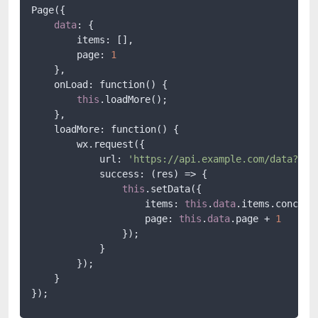
Page({

data
: {

        items: [],

        page: 
1
    },

    onLoad: function() {

this
.loadMore();

    },

    loadMore: function() {

        wx.request({

            url: 
'https://api.example.com/data?pag
            success: (res) => {

this
.setData({

                    items: 
this
.
data
.items.concat(
                    page: 
this
.
data
.page + 
1
                });

            }

        });

    }
