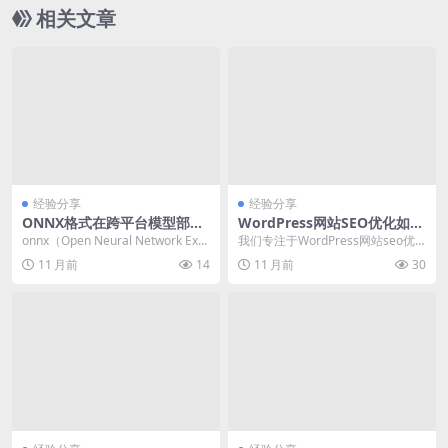
策略 小程序社群运营引流 小程序广告投放引流 小
相关文章
程序小程序商店优化引流
经验分享
经验分享
ONNX格式在跨平台模型部署
WordPress网站SEO优化如何
中的应用实战 onnx格式跨平
提升排名：深入分析最新策略
onnx（Open Neural Network Exc
我们专注于WordPress网站seo优
台模型部署
hange）是一种用于表...
化，通过深入分析最新策略，提供
11 月前
14
11 月前
30
具体解决方...