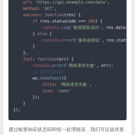
url
: 
'https://api.example.com/data'
,

method
: 
'GET'
,

success
: 
function
(
res
) {

if
 (res.
statusCode
 === 
200
) {

console
.
log
(
'数据获取成功'
, res.
data
);

        } 
else
 {

console
.
error
(
'服务器错误'
, res.
statusC
        }

    },

fail
: 
function
(
err
) {

console
.
error
(
'网络请求失败'
, err);

// 显示错误提示
        wx.
showToast
({

title
: 
'网络请求失败'
,

icon
: 
'none'
        });

    }

通过检查响应状态码和统一处理错误，我们可以提供更