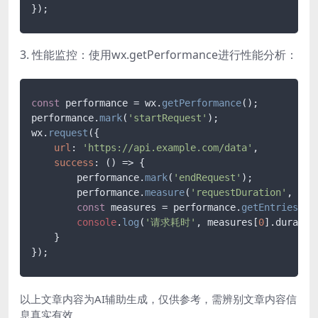
3. 性能监控：使用wx.getPerformance进行性能分析：
const
 performance = wx.
getPerformance
();

performance.
mark
(
'startRequest'
);

wx.
request
({

url
: 
'https://api.example.com/data'
,

success
: 
() =>
 {

        performance.
mark
(
'endRequest'
);

        performance.
measure
(
'requestDuration'
, 
'st
const
 measures = performance.
getEntriesByN
console
.
log
(
'请求耗时'
, measures[
0
].
duratio
    }

以上文章内容为AI辅助生成，仅供参考，需辨别文章内容信
息真实有效