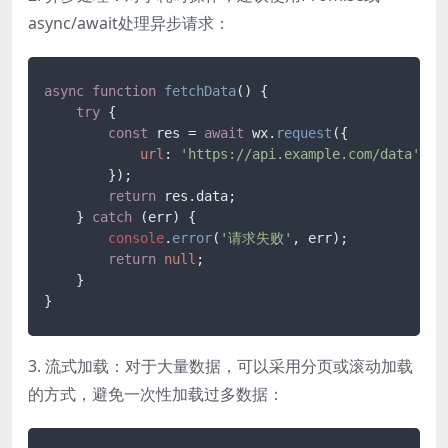
async/await处理异步请求：
async
function
fetchData
(
) {

try
 {

const
 res = 
await
 wx.
request
({

url
: 
'https://api.example.com/data'
        });

return
 res.
data
;

    } 
catch
 (err) {

console
.
error
(
'请求失败'
, err);

return
null
;

    }

3. 流式加载：对于大量数据，可以采用分页或滚动加载
的方式，避免一次性加载过多数据：