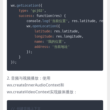
wx.
getLocation
({

type
: 
'gcj02'
,

success
: function(res) {

        console.
log
(
'当前位置'
, res.latitude, res.lo
        wx.
openLocation
({

latitude
: res.latitude,

longitude
: res.longitude,

name
: 
'我的位置'
,

address
: 
'当前地址'
        });

    }

2. 音频与视频播放：使用
wx.createInnerAudioContext和
wx.createVideoContext实现媒体播放：
// 创建音频上下文