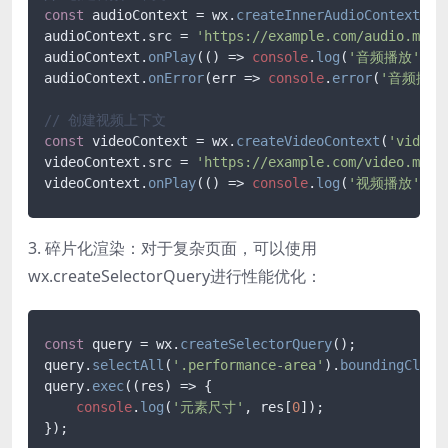
const
 audioContext = wx.
createInnerAudioContext
();

audioContext.
src
 = 
'https://example.com/audio.mp3'
;
audioContext.
onPlay
(
() =>
console
.
log
(
'音频播放'
));

audioContext.
onError
(
err
 =>
console
.
error
(
'音频播放
// 创建视频上下文
const
 videoContext = wx.
createVideoContext
(
'videoP
videoContext.
src
 = 
'https://example.com/video.mp4'
;
videoContext.
onPlay
(
() =>
console
.
log
(
'视频播放'
3. 碎片化渲染：对于复杂页面，可以使用
wx.createSelectorQuery进行性能优化：
const
 query = wx.
createSelectorQuery
();

query.
selectAll
(
'.performance-area'
).
boundingClien
query.
exec
(
(
res
) =>
 {

console
.
log
(
'元素尺寸'
, res[
0
]);
