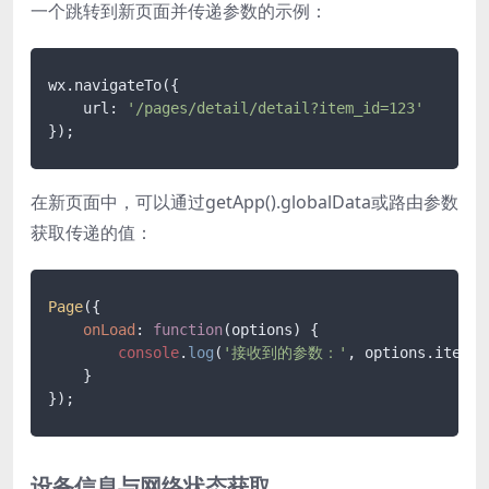
一个跳转到新页面并传递参数的示例：
wx
.navigateTo
({

    url: 
'/pages/detail/detail?item_id=123'
在新页面中，可以通过getApp().globalData或路由参数
获取传递的值：
Page
({

onLoad
: 
function
(
options
) {

console
.
log
(
'接收到的参数：'
, options.
item_i
    }

设备信息与网络状态获取