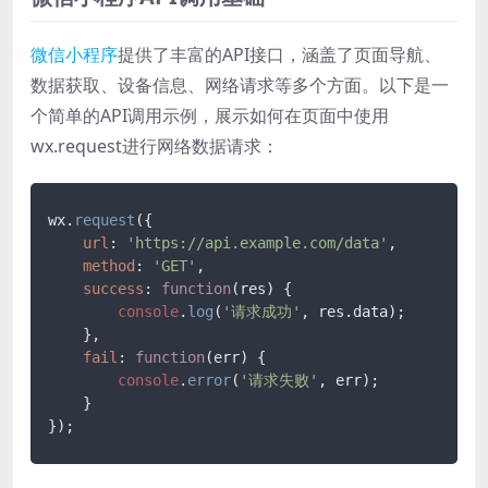
微信小程序
提供了丰富的API接口，涵盖了页面导航、
数据获取、设备信息、网络请求等多个方面。以下是一
个简单的API调用示例，展示如何在页面中使用
wx.request进行网络数据请求：
wx.
request
({

url
: 
'https://api.example.com/data'
,

method
: 
'GET'
,

success
: 
function
(
res
) {

console
.
log
(
'请求成功'
, res.
data
);

    },

fail
: 
function
(
err
) {

console
.
error
(
'请求失败'
, err);

    }
