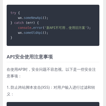
try
 {

    wx.
someNewApi
();

} 
catch
 (err) {

console
.
error
(
'新API不可用，使用旧方案'
);

    wx.
someOldApi
();

API安全使用注意事项
在使用API时，安全问题不容忽视。以下是一些安全注
意事项：
1. 防止跨站脚本攻击(XSS)：对用户输入进行过滤和转
义：