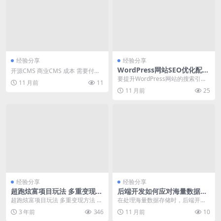
经验分享
经验分享
WordPress网站SEO优化配置
开源CMS 商业CMS 成本 需要付费
与实现
购买许可证或订阅服务 源代码访问
要提升WordPress网站的搜索引擎
11 月前
11
通常不公...
排名，需要从基础配置和高级优化
11 月前
25
两方面入手。...
经验分享
经验分享
超跑炫富项目玩法 多重变现方
后端开发如何应对海量数据存
法 玩法无私分享给你
储 – 突出性能优化
超跑炫富项目玩法 多重变现方法 玩
在处理海量数据存储时，后端开发
法无私分享给你
人员面临着严峻的性能挑战。为了
3 年前
346
11 月前
10
确保系统的高效运行，...