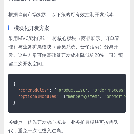
根据当前市场实践，以下策略可有效控制开发成本：
模块化开发方案
采用MVC架构设计，将核心模块（商品展示、订单管
理）与业务扩展模块（会员系统、营销活动）分离开
发。这种方案可使基础版开发成本降低约20%，同时预
留二次开发空间。
{
"coreModules"
:
[
"productList"
,
"orderProcess"
,
"
"optionalModules"
:
[
"memberSystem"
,
"promotionEn
}
关键点：优先开发核心模块，业务扩展模块可按需迭
代，避免一次性投入过高。