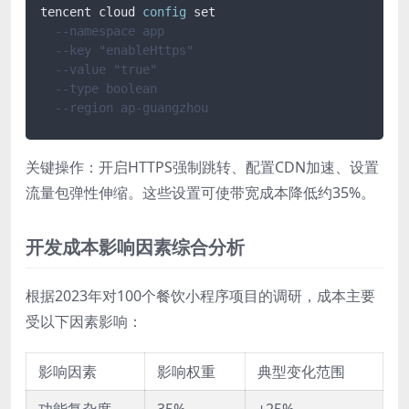
tencent cloud 
config
 set 

--namespace app 
--key "enableHttps" 
--value "true" 
--type boolean 
--region ap-guangzhou
关键操作：开启HTTPS强制跳转、配置CDN加速、设置
流量包弹性伸缩。这些设置可使带宽成本降低约35%。
开发成本影响因素综合分析
根据2023年对100个餐饮小程序项目的调研，成本主要
受以下因素影响：
影响因素
影响权重
典型变化范围
功能复杂度
35%
±25%