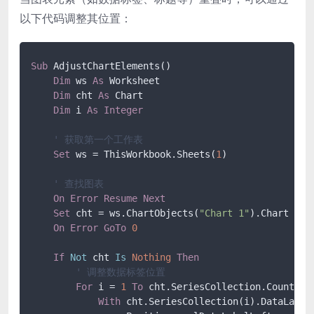
以下代码调整其位置：
Sub
 AdjustChartElements()

Dim
 ws 
As
 Worksheet

Dim
 cht 
As
 Chart

Dim
 i 
As
Integer
' 获取第一个工作表
Set
 ws = ThisWorkbook.Sheets(
1
)

' 查找图表
On
Error
Resume
Next
Set
 cht = ws.ChartObjects(
"Chart 1"
).Chart

On
Error
GoTo
0
If
Not
 cht 
Is
Nothing
Then
' 调整数据标签位置
For
 i = 
1
To
 cht.SeriesCollection.Count

With
 cht.SeriesCollection(i).DataLabels