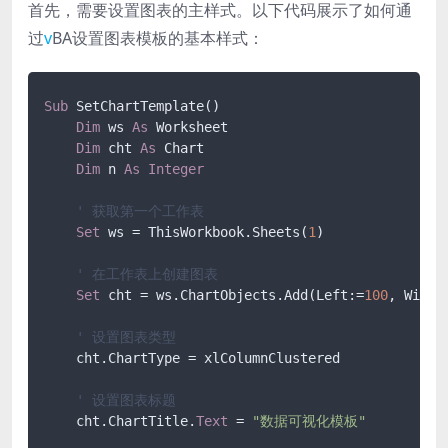
首先，需要设置图表的主样式。以下代码展示了如何通
过
v
BA设置图表模板的基本样式：
Sub
 SetChartTemplate()

Dim
 ws 
As
 Worksheet

Dim
 cht 
As
 Chart

Dim
 n 
As
Integer
' 获取第一个工作表
Set
 ws = ThisWorkbook.Sheets(
1
)

' 在工作表上创建图表
Set
 cht = ws.ChartObjects.Add(Left:=
100
, Width
' 设置图表类型
    cht.ChartType = xlColumnClustered

' 设置图表标题
    cht.ChartTitle.
Text
 = 
"数据可视化模板"