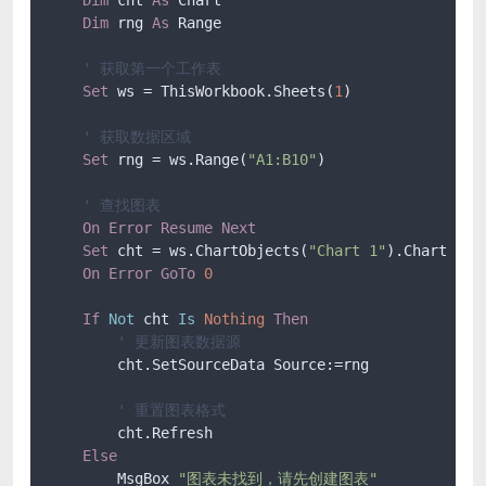
Dim
 rng 
As
 Range

' 获取第一个工作表
Set
 ws = ThisWorkbook.Sheets(
1
)

' 获取数据区域
Set
 rng = ws.Range(
"A1:B10"
)

' 查找图表
On
Error
Resume
Next
Set
 cht = ws.ChartObjects(
"Chart 1"
).Chart

On
Error
GoTo
0
If
Not
 cht 
Is
Nothing
Then
' 更新图表数据源
        cht.SetSourceData Source:=rng

' 重置图表格式
        cht.Refresh

Else
        MsgBox 
"图表未找到，请先创建图表"