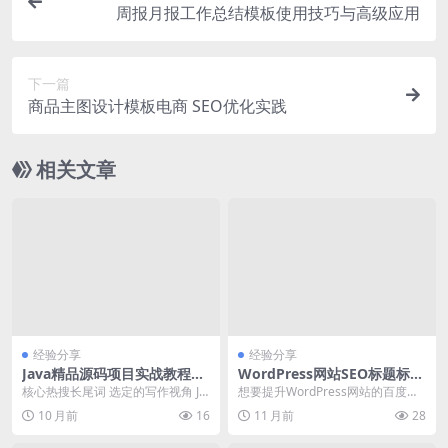
周报月报工作总结模板使用技巧与高级应用
下一篇
商品主图设计模板电商 SEO优化实践
相关文章
经验分享
经验分享
Java精品源码项目实战教程：
WordPress网站SEO标题标签
定制化开发与高级功能实现
如何优化以提升百度排名
核心热搜长尾词 选定的写作视角 Ja
想要提升WordPress网站的百度排
va精品源码项目实战教程 定制化开
名，优化seo标题标签是必不可少的
10 月前
16
11 月前
28
发与高级功...
一步。S...