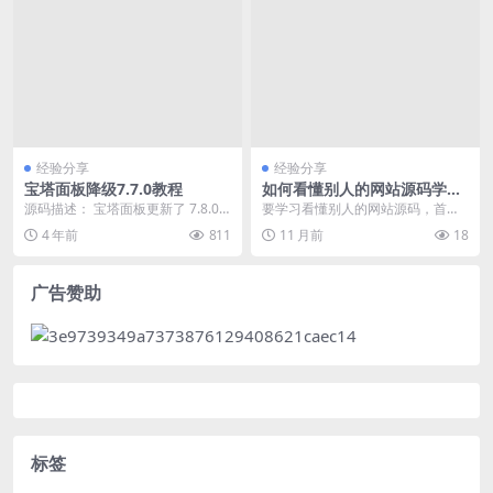
经验分享
经验分享
宝塔面板降级7.7.0教程
如何看懂别人的网站源码学习
需求新手常见问题
源码描述： 宝塔面板更新了 7.8.0
要学习看懂别人的网站源码，首先
后原来的“跳过强制手机号登陆绑定
需要了解、CSS和JavaScript的基础
4 年前
811
11 月前
18
账户”方...
知识。...
广告赞助
标签