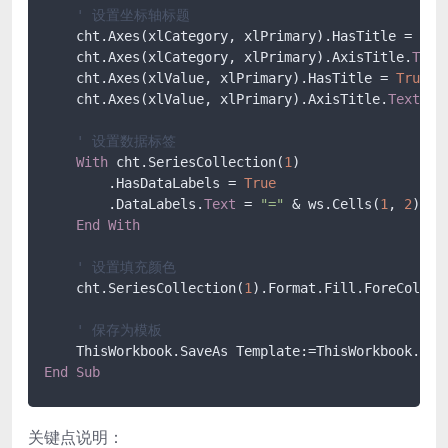
' 设置坐标轴标题
    cht.Axes(xlCategory, xlPrimary).HasTitle = 
Tru
    cht.Axes(xlCategory, xlPrimary).AxisTitle.
Text
    cht.Axes(xlValue, xlPrimary).HasTitle = 
True
    cht.Axes(xlValue, xlPrimary).AxisTitle.
Text
 = 
' 设置数据标签
With
 cht.SeriesCollection(
1
)

        .HasDataLabels = 
True
        .DataLabels.
Text
 = 
"="
 & ws.Cells(
1
, 
2
)

End
With
' 设置填充颜色
    cht.SeriesCollection(
1
).Format.Fill.ForeColor.
' 保存为模板
End
Sub
关键点说明：