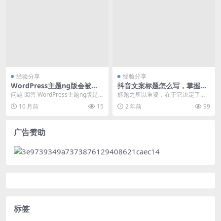
经验分享
经验分享
WordPress主题ng版会被告
抖音文案标题怎么写，掌握这
吗
9大“绝招”你也能瞬间勾住人
问题 回答 WordPress主题ng版是
标题之所以重要，在于它决定了，
什么？ WordPress主题ng版通...
用户因为什么而被吸引并点开视
10 月前
15
2 年前
99
频，以及看完视频之后是...
广告赞助
标签