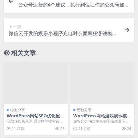
公众号运营的4个建议，执行到位让你的公众号如虎
添翼
下一篇
微信云开发的娱乐小程序充电时余额疯狂涨钱模拟
器
相关文章
经验分享
经验分享
WordPress网站SEO优化配置
WordPress网站游戏展示模板
教程及常见问题解决方法
配置与故障排查指南
获取热搜长尾词 通过联网搜索百度
在WordPress平台部署游戏展示模
热搜、谷歌热搜、知乎热搜、CSD
板时，开发者常遇到模板冲突、加
11 月前
23
11 月前
24
N、知乎等全网媒...
载缓慢、功能...