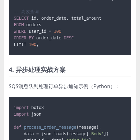
-- 高效查询
SELECT
FROM
WHERE
 user_id 
=
100
ORDER
BY
 order_date 
DESC
LIMIT 
100
;
4. 异步处理实战方案
SQS消息队列处理订单异步通知示例（Python）：
import
import
 json

def
process_order_message
(
message
):

    data = json.loads(message[
'Body'
])
