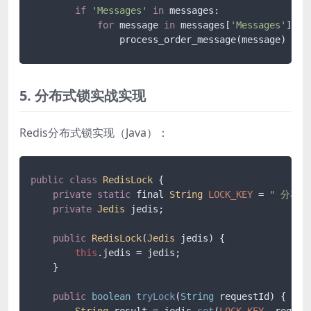
if
'Messages'
in
 messages:

for
 message 
in
 messages[
'Messages'
]:

                process_order_message(message)
5. 分布式锁实战实现
Redis分布式锁实现（Java）：
public
class
RedisLock
 {

private
static
 final 
String
LOCK_KEY
 = 
" 分布式
private
Jedis
 jedis;

public
RedisLock
(
Jedis
 jedis) {

this
.
jedis
 = jedis;

    }

public
boolean
tryLock
(
String
 requestId
) {

String
 result = jedis.
set
(
LOCK_KEY
, reques