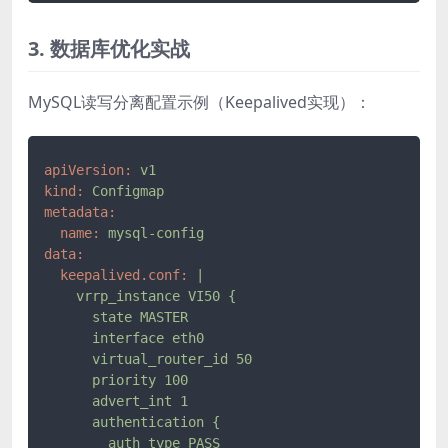
3. 数据库优化实战
MySQL读写分离配置示例（Keepalived实现）：
apiVersion:
v1
kind:
Configmap
metadata:
name:
mysql-config
data:
keepalived.conf:
|

    vrrp_instance VI50 {

      state MASTER

      interface eth0

      virtual_router_id 50

      priority 100

      advert_int 1

      authentication {

        auth_type PASS
