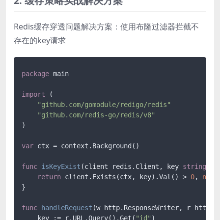
2. 缓存策略实战解决方案
Redis缓存穿透问题解决方案：使用布隆过滤器拦截不
存在的key请求
package
 main

import
 (

"github.com/gomodule/redigo/redis"
"github.com/redis-go/redis/v8"
)

var
 ctx = context.Background()

func
isKeyExist
(client redis.Client, key 
string
)
 (
return
 client.Exists(ctx, key).Val() > 
0
, 
nil
}

func
handleRequest
(w http.ResponseWriter, r http.R
    key := r.URL.Query().Get(
"id"
)
