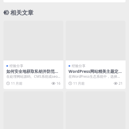
相关文章
经验分享
经验分享
如何安全地获取私钥并防范潜
WordPress网站精美主题定制
在风险
化开发与高级功能实现方法
在处理网站源码、CMS系统或seo
在WordPress生态系统中，选择一
优化相关的任务时，获取私钥是访
个精美的主题是提升网站视觉效果
11 月前
16
11 月前
21
问和操作关键资源...
和用户体验的...