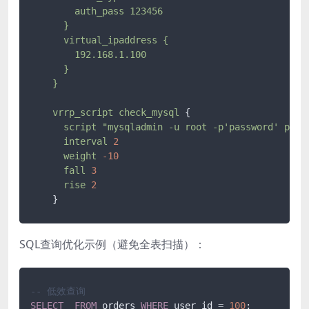
        auth_pass 123456

      }

      virtual_ipaddress {

        192.168.1.100

      }

vrrp_script
check_mysql
 {

script
"mysqladmin -u root -p'password' ping
interval
2
weight
-10
fall
3
rise
2
    }
SQL查询优化示例（避免全表扫描）：
-- 低效查询
SELECT
FROM
 orders 
WHERE
 user_id 
=
100
;
