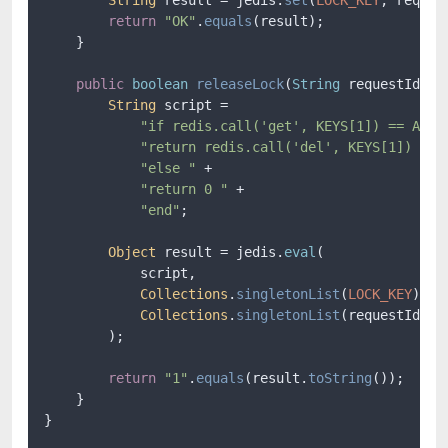
return
"OK"
.
equals
(result);

    }

public
boolean
releaseLock
(
String
 requestId
) {

String
 script = 

"if redis.call('get', KEYS[1]) == ARGV
"return redis.call('del', KEYS[1]) "
 +

"else "
 +

"return 0 "
 +

"end"
;

Object
 result = jedis.
eval
(

            script, 

Collections
.
singletonList
(
LOCK_KEY
), 

Collections
.
singletonList
(requestId)

        );

return
"1"
.
equals
(result.
toString
());

    }

}