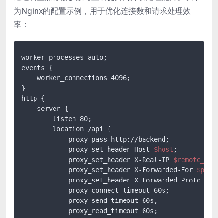
为Nginx的配置示例，用于优化连接数和请求处理效
率：
worker_processes auto;

events {

    worker_connections 4096;

}

http {

    server {

        listen 80;

        location /api {

            proxy_pass http://backend;

            proxy_set_header Host 
$host
;

            proxy_set_header X-Real-IP 
$remote_add
            proxy_set_header X-Forwarded-For 
$prox
            proxy_set_header X-Forwarded-Proto 
$sc
            proxy_connect_timeout 60s;

            proxy_send_timeout 60s;

            proxy_read_timeout 60s;
