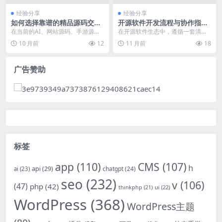
经验分享
经验分享
如何选择靠谱的精品源码交易
开源软件开发流程与协作指
平台
南：基于Git的版本控制与社区
在当前的AI、网站源码、手游源
在开源软件生态中，遵循一套清
贡献实践
码、CMS、seo、程序、网站制
晰、高效的软件开发流程与协作模
10 月前
12
11 月前
18
作、软件领域中，用...
式是项目成功的关键。本...
广告赞助
标签
app
(110)
CMS
(107)
h
api
(29)
chatgpt
(24)
ai
(23)
seo
(232)
v
(106)
(47)
php
(42)
thinkphp
(21)
ui
(22)
WordPress
(368)
WordPress主题