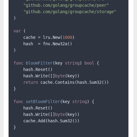
"github.com/golang/groupcache/peer"
"github.com/golang/groupcache/storage"
)

var
 (

    cache = lru.New(
1000
)

    hash  = fnv.New32a()

)

func
bloomFilter
(key 
string
)
bool
 {

    hash.Reset()

    hash.Write([]
byte
(key))

return
 cache.Contains(hash.Sum32())

}

func
setBloomFilter
(key 
string
)
 {

    hash.Reset()

    hash.Write([]
byte
(key))

    cache.Add(hash.Sum32())

}