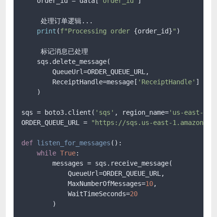
    order_id = data[
'order_id'
]

     处理订单逻辑...

print
(
f"Processing order 
{order_id}
"
)

     标记消息已处理

    sqs.delete_message(

        QueueUrl=ORDER_QUEUE_URL,

        ReceiptHandle=message[
'ReceiptHandle'
]

    )

sqs = boto3.client(
'sqs'
, region_name=
'us-east-1'
)

ORDER_QUEUE_URL = 
"https://sqs.us-east-1.amazonaws
def
listen_for_messages
():

while
True
:

        messages = sqs.receive_message(

            QueueUrl=ORDER_QUEUE_URL,

            MaxNumberOfMessages=
10
,

            WaitTimeSeconds=
20
        )
